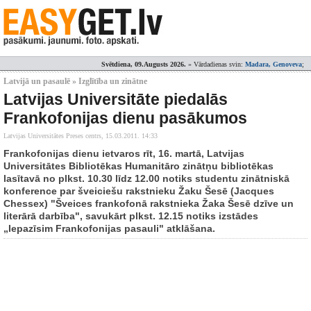
Svētdiena, 09.Augusts 2026.
» Vārdadienas svin:
Madara, Genoveva
;
Latvijā un pasaulē » Izglītība un zinātne
Latvijas Universitāte piedalās
Frankofonijas dienu pasākumos
Latvijas Universitātes Preses centrs,
15.03.2011. 14:33
Frankofonijas dienu ietvaros rīt, 16. martā, Latvijas
Universitātes Bibliotēkas Humanitāro zinātņu bibliotēkas
lasītavā no plkst. 10.30 līdz 12.00 notiks studentu zinātniskā
konference par šveiciešu rakstnieku Žaku Šesē (Jacques
Chessex) "Šveices frankofonā rakstnieka Žaka Šesē dzīve un
literārā darbība", savukārt plkst. 12.15 notiks izstādes
„Iepazīsim Frankofonijas pasauli" atklāšana.