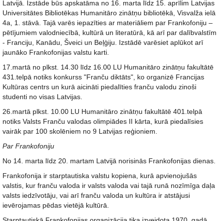
Latvijā. Izstāde būs apskatāma no 16. marta līdz 15. aprīlim Latvijas
Universitātes Bibliotēkas Humanitāro zinātņu bibliotēkā, Visvalža ielā
4a, 1. stāvā. Tajā varēs iepazīties ar materiāliem par Frankofoniju –
pētījumiem valodniecībā, kultūrā un literatūrā, kā arī par dalībvalstīm
- Franciju, Kanādu, Šveici un Beļģiju. Izstādē varēsiet aplūkot arī
jaunāko Frankofonijas valstu karti.
17.martā no plkst. 14.30 līdz 16.00 LU Humanitāro zinātņu fakultātē
431.telpā notiks konkurss "Franču diktāts", ko organizē Francijas
Kultūras centrs un kurā aicināti piedalīties franču valodu zinoši
studenti no visas Latvijas.
26.martā plkst. 10.00 LU Humanitāro zinātņu fakultātē 401.telpā
notiks Valsts Franču valodas olimpiādes II kārta, kurā piedalīsies
vairāk par 100 skolēniem no 9 Latvijas reģioniem.
Par Frankofoniju
No 14. marta līdz 20. martam Latvijā norisinās Frankofonijas dienas.
Frankofonija ir starptautiska valstu kopiena, kurā apvienojušās
valstis, kur franču valoda ir valsts valoda vai tajā runā nozīmīga daļa
valsts iedzīvotāju, vai arī franču valoda un kultūra ir atstājusi
ievērojamas pēdas vietējā kultūrā.
Starptautiskā Frankofonijas organizācija tika izveidota 1970. gadā.