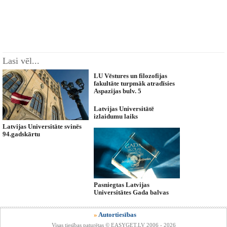
Lasi vēl...
LU Vēstures un filozofijas
fakultāte turpmāk atradīsies
Aspazijas bulv. 5
Latvijas Universitātē
izlaidumu laiks
Latvijas Universitāte svinēs
94.gadskārtu
Pasniegtas Latvijas
Universitātes Gada balvas
»
Autortiesības
Visas tiesības paturētas © EASYGET.LV 2006 - 2026