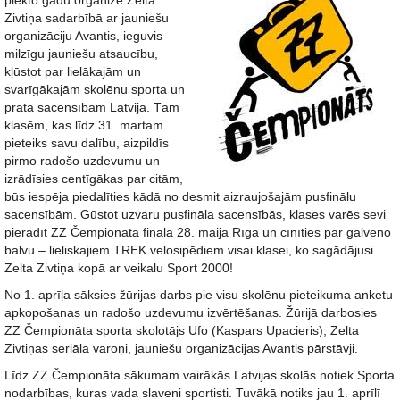
piekto gadu organizē Zelta
Zivtiņa sadarbībā ar jauniešu
organizāciju Avantis, ieguvis
milzīgu jauniešu atsaucību,
kļūstot par lielākajām un
svarīgākajām skolēnu sporta un
prāta sacensībām Latvijā. Tām
klasēm, kas līdz 31. martam
pieteiks savu dalību, aizpildīs
pirmo radošo uzdevumu un
izrādīsies centīgākas par citām,
būs iespēja piedalīties kādā no desmit aizraujošajām pusfinālu
sacensībām. Gūstot uzvaru pusfināla sacensībās, klases varēs sevi
pierādīt ZZ Čempionāta finālā 28. maijā Rīgā un cīnīties par galveno
balvu – lieliskajiem TREK velosipēdiem visai klasei, ko sagādājusi
Zelta Zivtiņa kopā ar veikalu Sport 2000!
No 1. aprīļa sāksies žūrijas darbs pie visu skolēnu pieteikuma anketu
apkopošanas un radošo uzdevumu izvērtēšanas. Žūrijā darbosies
ZZ Čempionāta sporta skolotājs Ufo (Kaspars Upacieris), Zelta
Zivtiņas seriāla varoņi, jauniešu organizācijas Avantis pārstāvji.
Līdz ZZ Čempionāta sākumam vairākās Latvijas skolās notiek Sporta
nodarbības, kuras vada slaveni sportisti. Tuvākā notiks jau 1. aprīlī