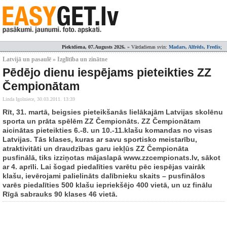
Piektdiena, 07.Augusts 2026.
» Vārdadienas svin:
Madars, Alfrēds, Fredis
;
Latvijā un pasaulē » Izglītība un zinātne
Pēdējo dienu iespējams pieteikties ZZ
Čempionātam
Linda Igolniece,
30.03.2011. 13:39
Rīt, 31. martā, beigsies pieteikšanās lielākajām Latvijas skolēnu
sporta un prāta spēlēm ZZ Čempionāts. ZZ Čempionātam
aicinātas pieteikties 6.-8. un 10.-11.klašu komandas no visas
Latvijas. Tās klases, kuras ar savu sportisko meistarību,
atraktivitāti un draudzības garu iekļūs ZZ Čempionāta
pusfinālā, tiks izziņotas mājaslapā www.zzcempionats.lv, sākot
ar 4. aprīli. Lai šogad piedalīties varētu pēc iespējas vairāk
klašu, ievērojami palielināts dalībnieku skaits – pusfinālos
varēs piedalīties 500 klašu iepriekšējo 400 vietā, un uz finālu
Rīgā sabrauks 90 klases 46 vietā.