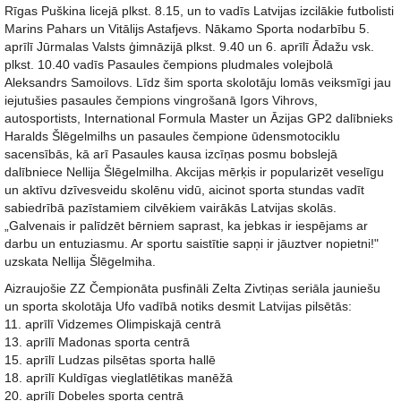
Rīgas Puškina licejā plkst. 8.15, un to vadīs Latvijas izcilākie futbolisti
Marins Pahars un Vitālijs Astafjevs. Nākamo Sporta nodarbību 5.
aprīlī Jūrmalas Valsts ģimnāzijā plkst. 9.40 un 6. aprīlī Ādažu vsk.
plkst. 10.40 vadīs Pasaules čempions pludmales volejbolā
Aleksandrs Samoilovs. Līdz šim sporta skolotāju lomās veiksmīgi jau
iejutušies pasaules čempions vingrošanā Igors Vihrovs,
autosportists, International Formula Master un Āzijas GP2 dalībnieks
Haralds Šlēgelmilhs un pasaules čempione ūdensmotociklu
sacensībās, kā arī Pasaules kausa izcīņas posmu bobslejā
dalībniece Nellija Šlēgelmilha. Akcijas mērķis ir popularizēt veselīgu
un aktīvu dzīvesveidu skolēnu vidū, aicinot sporta stundas vadīt
sabiedrībā pazīstamiem cilvēkiem vairākās Latvijas skolās.
„Galvenais ir palīdzēt bērniem saprast, ka jebkas ir iespējams ar
darbu un entuziasmu. Ar sportu saistītie sapņi ir jāuztver nopietni!"
uzskata Nellija Šlēgelmiha.
Aizraujošie ZZ Čempionāta pusfināli Zelta Zivtiņas seriāla jauniešu
un sporta skolotāja Ufo vadībā notiks desmit Latvijas pilsētās:
11. aprīlī Vidzemes Olimpiskajā centrā
13. aprīlī Madonas sporta centrā
15. aprīlī Ludzas pilsētas sporta hallē
18. aprīlī Kuldīgas vieglatlētikas manēžā
20. aprīlī Dobeles sporta centrā