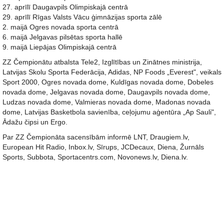
27. aprīlī Daugavpils Olimpiskajā centrā
29. aprīlī Rīgas Valsts Vācu ģimnāzijas sporta zālē
2. maijā Ogres novada sporta centrā
6. maijā Jelgavas pilsētas sporta hallē
9. maijā Liepājas Olimpiskajā centrā
ZZ Čempionātu atbalsta Tele2, Izglītības un Zinātnes ministrija,
Latvijas Skolu Sporta Federācija, Adidas, NP Foods „Everest", veikals
Sport 2000, Ogres novada dome, Kuldīgas novada dome, Dobeles
novada dome, Jelgavas novada dome, Daugavpils novada dome,
Ludzas novada dome, Valmieras novada dome, Madonas novada
dome, Latvijas Basketbola savienība, ceļojumu aģentūra „Ap Sauli",
Ādažu čipsi un Ergo.
Par ZZ Čempionāta sacensībām informē LNT, Draugiem.lv,
European Hit Radio, Inbox.lv, Sīrups, JCDecaux, Diena, Žurnāls
Sports, Subbota, Sportacentrs.com, Novonews.lv, Diena.lv.