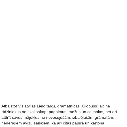
Atbalstot Vislatvijas Lielo talku, grāmatnīcas „Globuss" aicina
rīdziniekus ne tikai sakopt pagalmus, mežus un ceļmalas, bet arī
attīrīt savus mājokļus no novecojušām, izbalējušām grāmatām,
nederīgiem avīžu saišķiem, kā arī citas papīra un kartona