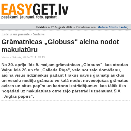
Piektdiena, 07.Augusts 2026.
» Vārdadienas svin:
Madars, Alfrēds, Fredis
;
Latvijā un pasaulē » Sadzīve
Grāmatnīcas „Globuss" aicina nodot
makulatūru
Viesturs Deksnis,
28.04.2011. 09:19
No 30. aprīļa līdz 9. maijam grāmatnīcas „Globuss", kas atrodas
Vaļņu ielā 26 un t/c „Galleria Rīga", veicinot zaļo domāšanu,
aicina visus rīdziniekus padarīt tīrākus savus grāmatplauktus
un veselu nedēļu grāmatu veikalā nodot novecojušas grāmatas,
avīzes un citus papīra un kartona izstrādājumus, kas tālāk tiks
nogādāti uz makulatūras otrreizējo pārstrādi uzņēmumā SIA
„Juglas papīrs".