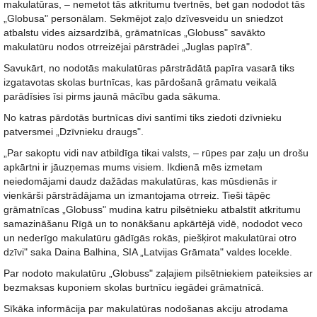
makulatūras, – nemetot tās atkritumu tvertnēs, bet gan nododot tās
„Globusa" personālam. Sekmējot zaļo dzīvesveidu un sniedzot
atbalstu vides aizsardzībā, grāmatnīcas „Globuss" savākto
makulatūru nodos otrreizējai pārstrādei „Juglas papīrā".
Savukārt, no nodotās makulatūras pārstrādātā papīra vasarā tiks
izgatavotas skolas burtnīcas, kas pārdošanā grāmatu veikalā
parādīsies īsi pirms jaunā mācību gada sākuma.
No katras pārdotās burtnīcas divi santīmi tiks ziedoti dzīvnieku
patversmei „Dzīvnieku draugs".
„Par sakoptu vidi nav atbildīga tikai valsts, – rūpes par zaļu un drošu
apkārtni ir jāuzņemas mums visiem. Ikdienā mēs izmetam
neiedomājami daudz dažādas makulatūras, kas mūsdienās ir
vienkārši pārstrādājama un izmantojama otrreiz. Tieši tāpēc
grāmatnīcas „Globuss" mudina katru pilsētnieku atbalstīt atkritumu
samazināšanu Rīgā un to nonākšanu apkārtējā vidē, nododot veco
un nederīgo makulatūru gādīgās rokās, piešķirot makulatūrai otro
dzīvi" saka Daina Balhina, SIA „Latvijas Grāmata" valdes locekle.
Par nodoto makulatūru „Globuss" zaļajiem pilsētniekiem pateiksies ar
bezmaksas kuponiem skolas burtnīcu iegādei grāmatnīcā.
Sīkāka informācija par makulatūras nodošanas akciju atrodama