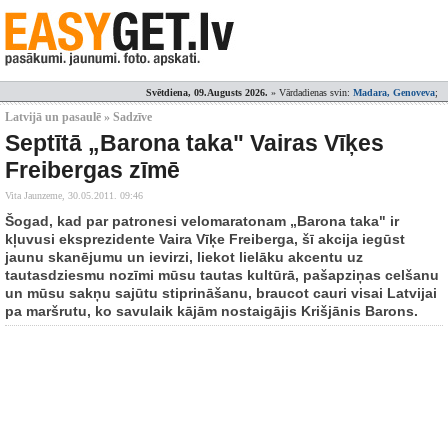
Svētdiena, 09.Augusts 2026.
» Vārdadienas svin:
Madara, Genoveva
;
Latvijā un pasaulē » Sadzīve
Septītā „Barona taka" Vairas Vīķes
Freibergas zīmē
Vita Jaunzeme,
30.05.2011. 09:46
Šogad, kad par patronesi velomaratonam „Barona taka" ir
kļuvusi eksprezidente Vaira Vīķe Freiberga, šī akcija iegūst
jaunu skanējumu un ievirzi, liekot lielāku akcentu uz
tautasdziesmu nozīmi mūsu tautas kultūrā, pašapziņas celšanu
un mūsu sakņu sajūtu stiprināšanu, braucot cauri visai Latvijai
pa maršrutu, ko savulaik kājām nostaigājis Krišjānis Barons.