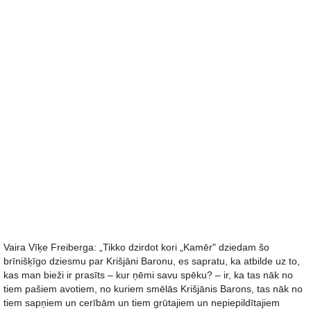
Vaira Vīķe Freiberga: „Tikko dzirdot kori „Kamēr" dziedam šo
brīnišķīgo dziesmu par Krišjāni Baronu, es sapratu, ka atbilde uz to,
kas man bieži ir prasīts – kur ņēmi savu spēku? – ir, ka tas nāk no
tiem pašiem avotiem, no kuriem smēlās Krišjānis Barons, tas nāk no
tiem sapņiem un cerībām un tiem grūtajiem un nepiepildītajiem