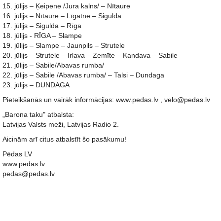
15. jūlijs – Ķeipene /Jura kalns/ – Nītaure
16. jūlijs – Nītaure – Līgatne – Sigulda
17. jūlijs – Sigulda – Rīga
18. jūlijs - RĪGA – Slampe
19. jūlijs – Slampe – Jaunpils – Strutele
20. jūlijs – Strutele – Irlava – Zemīte – Kandava – Sabile
21. jūlijs – Sabile/Abavas rumba/
22. jūlijs – Sabile /Abavas rumba/ – Talsi – Dundaga
23. jūlijs – DUNDAGA
Pieteikšanās un vairāk informācijas: www.pedas.lv , velo@pedas.lv
„Barona taku" atbalsta:
Latvijas Valsts meži, Latvijas Radio 2.
Aicinām arī citus atbalstīt šo pasākumu!
Pēdas LV
www.pedas.lv
pedas@pedas.lv