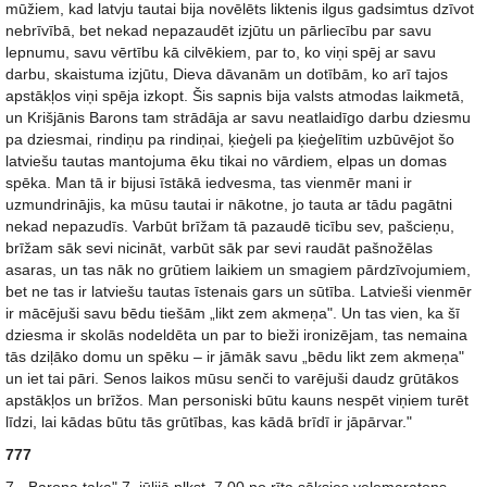
mūžiem, kad latvju tautai bija novēlēts liktenis ilgus gadsimtus dzīvot
nebrīvībā, bet nekad nepazaudēt izjūtu un pārliecību par savu
lepnumu, savu vērtību kā cilvēkiem, par to, ko viņi spēj ar savu
darbu, skaistuma izjūtu, Dieva dāvanām un dotībām, ko arī tajos
apstākļos viņi spēja izkopt. Šis sapnis bija valsts atmodas laikmetā,
un Krišjānis Barons tam strādāja ar savu neatlaidīgo darbu dziesmu
pa dziesmai, rindiņu pa rindiņai, ķieģeli pa ķieģelītim uzbūvējot šo
latviešu tautas mantojuma ēku tikai no vārdiem, elpas un domas
spēka. Man tā ir bijusi īstākā iedvesma, tas vienmēr mani ir
uzmundrinājis, ka mūsu tautai ir nākotne, jo tauta ar tādu pagātni
nekad nepazudīs. Varbūt brīžam tā pazaudē ticību sev, pašcieņu,
brīžam sāk sevi nicināt, varbūt sāk par sevi raudāt pašnožēlas
asaras, un tas nāk no grūtiem laikiem un smagiem pārdzīvojumiem,
bet ne tas ir latviešu tautas īstenais gars un sūtība. Latvieši vienmēr
ir mācējuši savu bēdu tiešām „likt zem akmeņa". Un tas vien, ka šī
dziesma ir skolās nodeldēta un par to bieži ironizējam, tas nemaina
tās dziļāko domu un spēku – ir jāmāk savu „bēdu likt zem akmeņa"
un iet tai pāri. Senos laikos mūsu senči to varējuši daudz grūtākos
apstākļos un brīžos. Man personiski būtu kauns nespēt viņiem turēt
līdzi, lai kādas būtu tās grūtības, kas kādā brīdī ir jāpārvar."
777