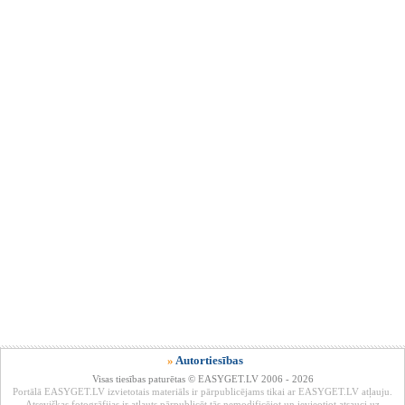
»
Autortiesības
Visas tiesības paturētas © EASYGET.LV 2006 - 2026
Portālā EASYGET.LV izvietotais materiāls ir pārpublicējams tikai ar EASYGET.LV atļauju.
Atsevišķas fotogrāfijas ir atļauts pārpublicēt tās nemodificējot un ievieotjot atsauci uz