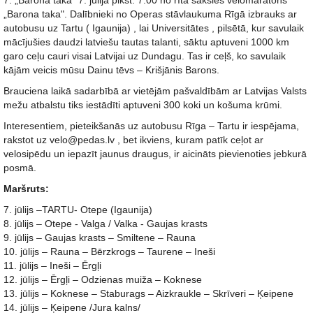
7. „Barona taka" 7. jūlijā plkst. 7.00 no rīta sāksies velomaratons
„Barona taka". Dalībnieki no Operas stāvlaukuma Rīgā izbrauks ar
autobusu uz Tartu ( Igaunija) , lai Universitātes , pilsētā, kur savulaik
mācījušies daudzi latviešu tautas talanti, sāktu aptuveni 1000 km
garo ceļu cauri visai Latvijai uz Dundagu. Tas ir ceļš, ko savulaik
kājām veicis mūsu Dainu tēvs – Krišjānis Barons.
Brauciena laikā sadarbībā ar vietējām pašvaldībām ar Latvijas Valsts
mežu atbalstu tiks iestādīti aptuveni 300 koki un košuma krūmi.
Interesentiem, pieteikšanās uz autobusu Rīga – Tartu ir iespējama,
rakstot uz velo@pedas.lv , bet ikviens, kuram patīk ceļot ar
velosipēdu un iepazīt jaunus draugus, ir aicināts pievienoties jebkurā
posmā.
Maršruts:
7. jūlijs –TARTU- Otepe (Igaunija)
8. jūlijs – Otepe - Valga / Valka - Gaujas krasts
9. jūlijs – Gaujas krasts – Smiltene – Rauna
10. jūlijs – Rauna – Bērzkrogs – Taurene – Ineši
11. jūlijs – Ineši – Ērgļi
12. jūlijs – Ērgļi – Odzienas muiža – Koknese
13. jūlijs – Koknese – Staburags – Aizkraukle – Skrīveri – Ķeipene
14. jūlijs – Ķeipene /Jura kalns/