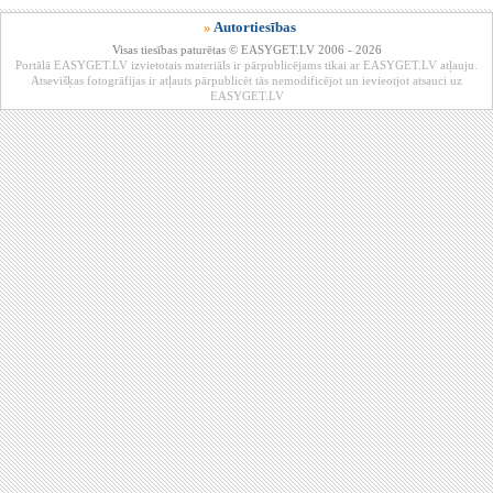
»
Autortiesības
Visas tiesības paturētas © EASYGET.LV 2006 - 2026
Portālā EASYGET.LV izvietotais materiāls ir pārpublicējams tikai ar EASYGET.LV atļauju.
Atsevišķas fotogrāfijas ir atļauts pārpublicēt tās nemodificējot un ievieotjot atsauci uz
EASYGET.LV