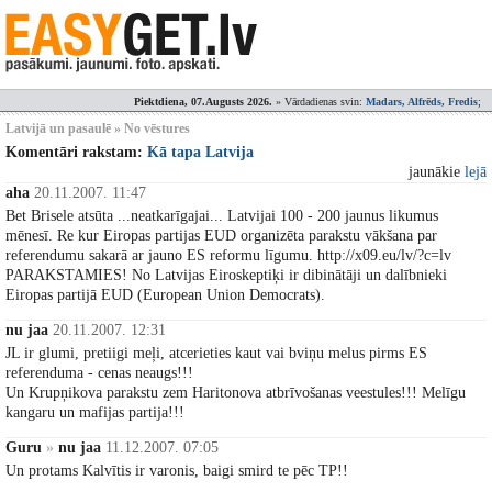
Piektdiena, 07.Augusts 2026.
» Vārdadienas svin:
Madars, Alfrēds, Fredis
;
Latvijā un pasaulē » No vēstures
Komentāri rakstam:
Kā tapa Latvija
jaunākie
lejā
aha
20.11.2007. 11:47
Bet Brisele atsūta ...neatkarīgajai... Latvijai 100 - 200 jaunus likumus
mēnesī. Re kur Eiropas partijas EUD organizēta parakstu vākšana par
referendumu sakarā ar jauno ES reformu līgumu. http://x09.eu/lv/?c=lv
PARAKSTAMIES! No Latvijas Eiroskeptiķi ir dibinātāji un dalībnieki
Eiropas partijā EUD (European Union Democrats).
nu jaa
20.11.2007. 12:31
JL ir glumi, pretiigi meļi, atcerieties kaut vai bviņu melus pirms ES
referenduma - cenas neaugs!!!
Un Krupņikova parakstu zem Haritonova atbrīvošanas veestules!!! Melīgu
kangaru un mafijas partija!!!
Guru
»
nu jaa
11.12.2007. 07:05
Un protams Kalvītis ir varonis, baigi smird te pēc TP!!