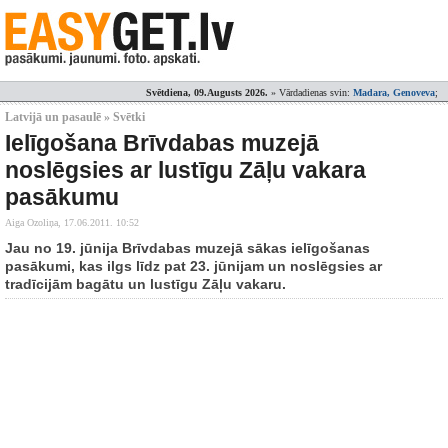
Svētdiena, 09.Augusts 2026.
» Vārdadienas svin:
Madara, Genoveva
;
Latvijā un pasaulē » Svētki
Ielīgošana Brīvdabas muzejā
noslēgsies ar lustīgu Zāļu vakara
pasākumu
Aiga Ozoliņa,
17.06.2011. 10:52
Jau no 19. jūnija Brīvdabas muzejā sākas ielīgošanas
pasākumi, kas ilgs līdz pat 23. jūnijam un noslēgsies ar
tradīcijām bagātu un lustīgu Zāļu vakaru.