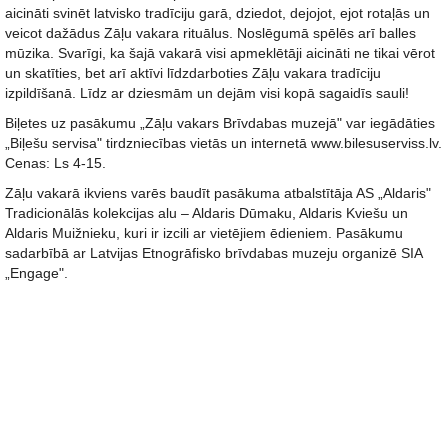
aicināti svinēt latvisko tradīciju garā, dziedot, dejojot, ejot rotaļās un
veicot dažādus Zāļu vakara rituālus. Noslēgumā spēlēs arī balles
mūzika. Svarīgi, ka šajā vakarā visi apmeklētāji aicināti ne tikai vērot
un skatīties, bet arī aktīvi līdzdarboties Zāļu vakara tradīciju
izpildīšanā. Līdz ar dziesmām un dejām visi kopā sagaidīs sauli!
Biļetes uz pasākumu „Zāļu vakars Brīvdabas muzejā" var iegādāties
„Biļešu servisa" tirdzniecības vietās un internetā www.bilesuserviss.lv.
Cenas: Ls 4-15.
Zāļu vakarā ikviens varēs baudīt pasākuma atbalstītāja AS „Aldaris"
Tradicionālās kolekcijas alu – Aldaris Dūmaku, Aldaris Kviešu un
Aldaris Muižnieku, kuri ir izcili ar vietējiem ēdieniem. Pasākumu
sadarbībā ar Latvijas Etnogrāfisko brīvdabas muzeju organizē SIA
„Engage".