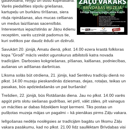
gatavošana, reņģu un bušu kūpināšana.
Varēs piedalīties sīpolu griešanas,
kartupeļu un burkānu tīrīšanas, siera
rituļa ripināšanas, alus mucas celšanas
un medus laizīšanas sacensībās.
Interesentus iepazīstinās ar Jāņu ēdienu
receptēm, varēs uzzināt padomus tie,
kuri svētkos par daudz ēduši un dzēruši.
Savukārt 20. jūnijā, Amatu dienā, plkst. 14.00 ezera krastā folkloras
kopa "Grodi" mācīs veidot ugunskurus atbilstoši katra novada
tradīcijām. Darbosies kokgriešanas, pīšanas, kalšanas, podniecības,
aušanas un adīšanas darbnīcas.
Līksma solās būt otrdiena, 21. jūnijs, kad Sentēvu tradīciju dienā no
plkst. 14.00 muzeju pieskandinās dziesmas, dejas, rotaļas, teikas un
pasakas, būs apdziedašanās un pat buršanās!
Trešdien, 22. jūnijā, būs Rotāšanās diena. Jau no plkst. 14.00 varēs
apgūt pirts slotu siešanas gudrības, iet pirtī, vākt zāles, pīt vainagus
un mācīties ar dabas līdzekļiem kopt ķermeni. Tiks postas un
pušķotas muzeja mājas un pagalmi – kā pienākas pirms Zāļu vakara.
Ielīgošanas nedēļa noslēgsies ar tradīcijām bagātu un līksmu Zāļu
vakara pasākumu, kad no plkst. 21.00 līdz saullēktam Brīvdabas visi