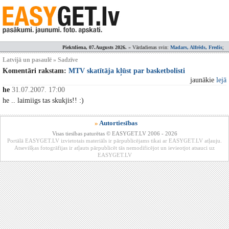
Piektdiena, 07.Augusts 2026.
» Vārdadienas svin:
Madars, Alfrēds, Fredis
;
Latvijā un pasaulē » Sadzīve
Komentāri rakstam:
MTV skatītāja kļūst par basketbolisti
jaunākie
lejā
he
31.07.2007. 17:00
he .. laimiigs tas skukjis!! :)
»
Autortiesības
Visas tiesības paturētas © EASYGET.LV 2006 - 2026
Portālā EASYGET.LV izvietotais materiāls ir pārpublicējams tikai ar EASYGET.LV atļauju.
Atsevišķas fotogrāfijas ir atļauts pārpublicēt tās nemodificējot un ievieotjot atsauci uz
EASYGET.LV