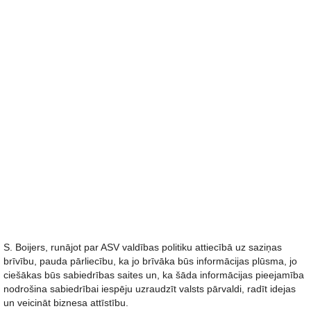
S. Boijers, runājot par ASV valdības politiku attiecībā uz saziņas
brīvību, pauda pārliecību, ka jo brīvāka būs informācijas plūsma, jo
ciešākas būs sabiedrības saites un, ka šāda informācijas pieejamība
nodrošina sabiedrībai iespēju uzraudzīt valsts pārvaldi, radīt idejas
un veicināt biznesa attīstību.