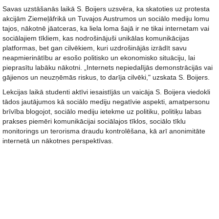
Savas uzstāšanās laikā S. Boijers uzsvēra, ka skatoties uz protesta
akcijām Ziemeļāfrikā un Tuvajos Austrumos un sociālo mediju lomu
tajos, nākotnē jāatceras, ka liela loma šajā ir ne tikai internetam vai
sociālajiem tīkliem, kas nodrošinājuši unikālas komunikācijas
platformas, bet gan cilvēkiem, kuri uzdrošinājās izrādīt savu
neapmierinātību ar esošo politisko un ekonomisko situāciju, lai
pieprasītu labāku nākotni. „Internets nepiedalījās demonstrācijās vai
gājienos un neuzņēmās riskus, to darīja cilvēki," uzskata S. Boijers.
Lekcijas laikā studenti aktīvi iesaistījās un vaicāja S. Boijera viedokli
tādos jautājumos kā sociālo mediju negatīvie aspekti, amatpersonu
brīvība blogojot, sociālo mediju ietekme uz politiku, politiķu labas
prakses piemēri komunikācijai sociālajos tīklos, sociālo tīklu
monitorings un terorisma draudu kontrolēšana, kā arī anonimitāte
internetā un nākotnes perspektīvas.