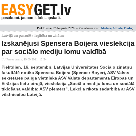
Piektdiena, 07.Augusts 2026.
» Vārdadienas svin:
Madars, Alfrēds, Fredis
;
Latvijā un pasaulē » Izglītība un zinātne
Izskanējusi Spensera Boijera vieslekcija
par sociālo mediju lomu valdībā
LU Preses centrs,
19.09.2011. 12:34
Piektdien, 16. septembrī, Latvijas Universitātes Sociālo zinātņu
fakultātē notika Spensera Boijera (Spencer Boyer), ASV Valsts
sekretāres palīga vietnieka ASV Valsts departamenta Eiropas un
Eirāzijas lietu birojā, vieslekcija „Sociālo mediju loma un sociālā
tīklošana valdībā: ASV piemērs". Lekcija rīkota sadarbībā ar ASV
vēstniecību Latvijā.