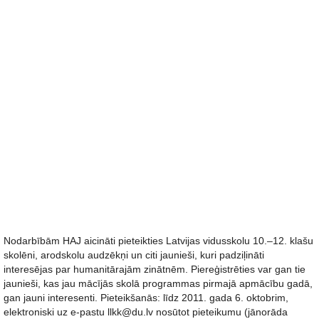
Nodarbībām HAJ aicināti pieteikties Latvijas vidusskolu 10.–12. klašu
skolēni, arodskolu audzēkņi un citi jaunieši, kuri padziļināti
interesējas par humanitārajām zinātnēm. Piereģistrēties var gan tie
jaunieši, kas jau mācījās skolā programmas pirmajā apmācību gadā,
gan jauni interesenti. Pieteikšanās: līdz 2011. gada 6. oktobrim,
elektroniski uz e-pastu llkk@du.lv nosūtot pieteikumu (jānorāda