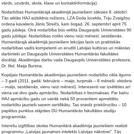
vārds, uzvārds, skola, klase un kontaktinformācija).
Nodarbības Humanitārajā akadēmijā jauniešiem sāksies 8. oktobrī.
Tās atklās HAJ aizbildnis režisors, LZA Goda loceklis, Triju Zvaigžņu
ordeņa kavalieris Jānis Streičs, kam šogad, 26. septembrī aprit 75
gadu jubileja. Otrā nodarbība būs veltīta Daugavpils Universitātes 90
gadu jubilejai. Nodarbības notiks vienu reizi mēnesī, sestdienās.
Humanitārajā akadēmijā jauniešiem lekcijas lasīs un praktiskās
nodarbības vadīs kompetenti un erudīti Latvijas kultūras un mākslas
darbinieki un Daugavpils Universitātes Humanitārās fakultātes
docētāji. Akadēmijas darbu vada Daugavpils Universitātes profesore,
Dr. filol. Maija Burima.
Kopējais Humanitārās akadēmijas jauniešiem nodarbību cikla ilgums
– 3 gadi (2011. gadā: februāris – maijs, turpmāk – 8 mēneši: oktobris
– maijs, sestdienās, vienu reizi mēnesī). Interesenti var izvēlēties arī
viena vai divu gadu apmācību. Nodarbības ir bezmaksas. Par katru
HAJ apmācību gadu un vairāk nekā 50 procentiem apmeklētu
nodarbību jaunieši saņem sertifikātu. Tas sniedz priekšrocību – 10
papildus punktus stājoties DU Humanitārās fakultātes studiju
programmās.
Interešu izglītības skolas Humanitārā akadēmija jauniešiem realizē
programmu „Latvijas jaunatnes intelekts Latvijas nākotnei". Tās