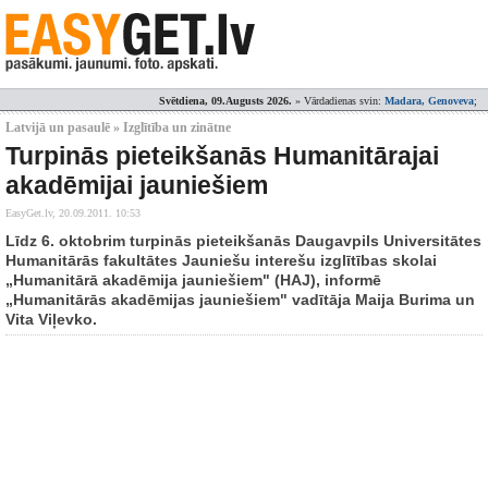
Svētdiena, 09.Augusts 2026.
» Vārdadienas svin:
Madara, Genoveva
;
Latvijā un pasaulē » Izglītība un zinātne
Turpinās pieteikšanās Humanitārajai
akadēmijai jauniešiem
EasyGet.lv,
20.09.2011. 10:53
Līdz 6. oktobrim turpinās pieteikšanās Daugavpils Universitātes
Humanitārās fakultātes Jauniešu interešu izglītības skolai
„Humanitārā akadēmija jauniešiem" (HAJ), informē
„Humanitārās akadēmijas jauniešiem" vadītāja Maija Burima un
Vita Viļevko.