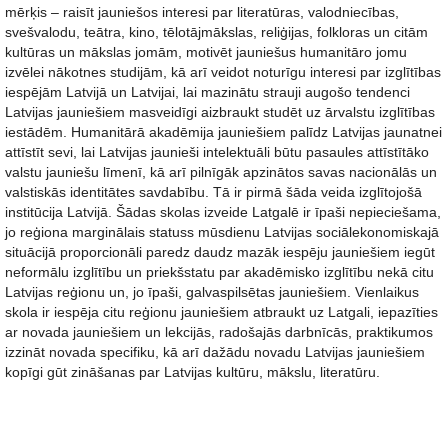
mērķis – raisīt jauniešos interesi par literatūras, valodniecības,
svešvalodu, teātra, kino, tēlotājmākslas, reliģijas, folkloras un citām
kultūras un mākslas jomām, motivēt jauniešus humanitāro jomu
izvēlei nākotnes studijām, kā arī veidot noturīgu interesi par izglītības
iespējām Latvijā un Latvijai, lai mazinātu strauji augošo tendenci
Latvijas jauniešiem masveidīgi aizbraukt studēt uz ārvalstu izglītības
iestādēm. Humanitārā akadēmija jauniešiem palīdz Latvijas jaunatnei
attīstīt sevi, lai Latvijas jaunieši intelektuāli būtu pasaules attīstītāko
valstu jauniešu līmenī, kā arī pilnīgāk apzinātos savas nacionālās un
valstiskās identitātes savdabību. Tā ir pirmā šāda veida izglītojošā
institūcija Latvijā. Šādas skolas izveide Latgalē ir īpaši nepieciešama,
jo reģiona marginālais statuss mūsdienu Latvijas sociālekonomiskajā
situācijā proporcionāli paredz daudz mazāk iespēju jauniešiem iegūt
neformālu izglītību un priekšstatu par akadēmisko izglītību nekā citu
Latvijas reģionu un, jo īpaši, galvaspilsētas jauniešiem. Vienlaikus
skola ir iespēja citu reģionu jauniešiem atbraukt uz Latgali, iepazīties
ar novada jauniešiem un lekcijās, radošajās darbnīcās, praktikumos
izzināt novada specifiku, kā arī dažādu novadu Latvijas jauniešiem
kopīgi gūt zināšanas par Latvijas kultūru, mākslu, literatūru.