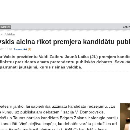
Cetur
 » Politika
kis aicina rīkot premjera kandidātu pub
007. 16:00
|
komentāri
(1)
ar Valsts prezidentu Valdi Zatleru Jaunā Laika (JL) premjera kand
Ministru prezidenta amata pretendentu publiskās debates. Savukārt
ārrunāti jautājumi, kurus risinās valdība.
ates ir jārīko, lai sabiedrība uzzinātu kandidātu redzējumu. „Es
a kungu uz publiskajām debatēm,” sacīja V. Dombrovskis,
viņš un Tautas partijas kandidāts Edgars Zalāns ir vienīgie partiju
tie kandidāti. Viņš pieļāva iespēju, ka debatēs varētu piedalīties arī
tvijas Pirmās partijas/Latvijas ceļa (LPP/LC) kandidāts Ivars