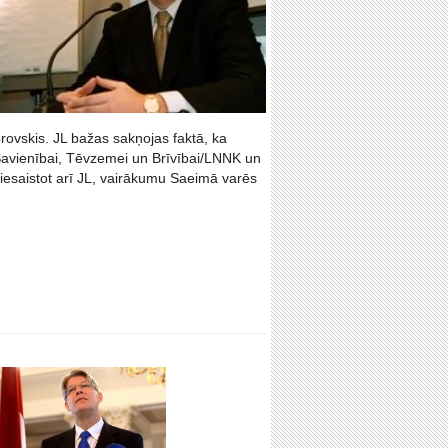
brovskis. JL bažas sakņojas faktā, ka
 Savienībai, Tēvzemei un Brīvībai/LNNK un
 iesaistot arī JL, vairākumu Saeimā varēs