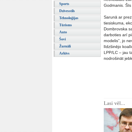
Sports
Godmanis. Šīs p
Dzīvesstils
Sarunā ar prezi
Tehnoloģijas
tiesiskuma, ek
Tūrisms
Dombrovska sacī
Auto
darboties arī pi
Šovi
modelis”, jo ne
Žurnāli
līdzšinējo koal
LPP/LC – jau ta
Arhīvs
nodrošināt jebk
Lasi vēl...