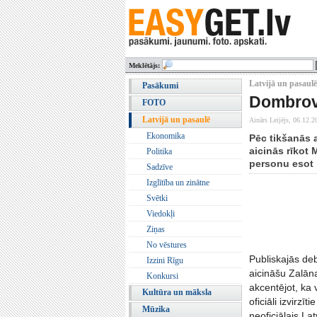
Meklētājs:
Latvijā un pasaulē
Pasākumi
Dombrovs
FOTO
Latvijā un pasaulē
Ainārs Leijējs,
06.12.2
Ekonomika
Pēc tikšanās 
aicinās rīkot 
Politika
personu esot p
Sadzīve
Izglītība un zinātne
Svētki
Viedokļi
Ziņas
No vēstures
Publiskajās deb
Izzini Rīgu
aicināšu Zalān
Konkursi
akcentējot, ka 
Kultūra un māksla
oficiāli izvirzī
Mūzika
neoficiālais La