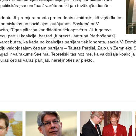
olitiskās „sacensības” varētu notikt jau tuvākajās dienās.
dentu JL premjera amata pretendents skaidrojis, kā viņš rīkotos
onomiskajos un sociālajos jautājumos. Saskaņā ar V.
to, Rīgas pilī viņa kandidatūra tiek apsvērta. JL ir gatavs
ecu partiju koalīcijā, bet tad „ir precīzi jāatrunā [darbošanās]
varot būt tā, ka kāda no koalīcijas partijām tiek ignorēta, sacīja V. Dom
īciju veidojošajām četrām partijām – Tautas Partijai, Zaļo un Zemnieku
gad ir vairākums Saeimā. Teorētiski tas nozīmē, ka valdošajā koalīcijā
uras četras varas partijas, nerēķinoties ar piekto.