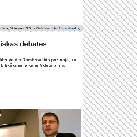
tdiena, 06.Augusts 2026.
» Vārdadienas svin:
Aisma, Askolds
;
liskās debates
idāts Valdis Dombrovskis paziņoja, ka
, tikšanās laikā ar Valsts pirmo