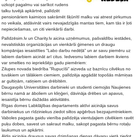
uzkopt pagalmu vai sarīkot rudens
talku tuvējā apkārtnē, palīdzēt
pensionāriem kaimiņos sakrāmēt šķūnītī malku vai atnest pirkumus
no veikala, atdāvināt vairs nevajadzīgās mantas tiem, kam tās ir ļoti
nepieciešamas, un citi vienkārši darbi.
Palīdzēsim.lv un Charity.lv aicina uzņēmumus, pašvaldību iestādes,
nevalstiskās organizācijas un vienkārši ģimenes un draugu
kompānijas iesaistīties "Labo darbu nedēļā" un ar savu piemēru uz
labiem darbiem aicināt arī citus. Iedvesmu labiem darbiem ikviens
var smelties no iepriekšējo gadu piemēriem:
Zilupes novada biedrība "Rupucīši" aizveda uz baznīcu cilvēkus no
tuvākiem un tālākiem ciemiem, palīdzēja apgādāt topošās māmiņas
ar gultiņām, ratiņiem un drēbītēm.
Daugavpils Universitātes darbinieki un studenti ciemojās Naujienes
bērnu namā ar āboliem un kliņģeri, dāvināja drēbes un apavus,
iesaistīja bērnu dažādās aktivitātēs.
Rīgas domes Labklājības departaments aktīvi aicināja savus
darbiniekus un rīdziniekus ziedot siltos apģērbus bezpajumtniekiem.
Vaboles pagasta gaidu vienība palīdzēja vientuļajiem cilvēkiem ravēt
puķu dobes, savest un sakraut malku, sakopt pagasta bērnu rotaļu
laukumus un apkārtni.
Aldis aicināja draugus savas dzimšanas dienas dāvanu vietā ziedot