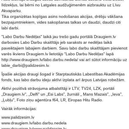
līdzekļus, lai bērni no Latgales audžuģimenēm aizbrauktu uz Līvu
Akvaparku.
Tika organizētas kopīgas asins nodošanas akcijas, drēbju vākšana
bezpajumtniekiem, vides sakopšanas talkas un daudzi, daudzi citi
labi darbi.
"Labo Darbu Nedēļas" laikā jau trešo gadu portālā Draugiem.lv
darbosies Labo Darbu skaitītājs jeb saraksts ar nedēļas laikā
paveiktajiem labajiem darbiem. Savu labo darbu skaitītājam pievienot
varēs ikviens Draugiem.lv lietotājs "Labo Darbu Nedēļas" lapā
http://www.draugiem.lv/labo.darbu.nedela/ vai arī sūtot informāciju uz
labie_darbi@palidzesim.lv.
Īpašie akcijas draugi šogad ir Starptautiskās Labestības Akadēmijas
fonds, kas labo darbu ideju aktīvi izplata arī ārpus Latvijas robežām.
Aktīvi pozitīvā strāvojuma atbalstītāji ir LTV, TV24, LZK, portāli
„Draugiem.lv", „Delfi" un „Esi Labs", žurnāli „ Mans Mazais", „Ieva",
„Ļubļu", Foto ziņu aģentūra f64, LR, Eiropas Hitu Radio.
Vairāk informācijas:
www.palidzesim.lv
www.draugiem.lv/labo.darbu.nedela
www.draugiem.lv/www.palidzesim.lv