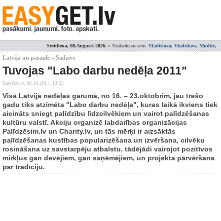
Sestdiena, 08.Augusts 2026.
» Vārdadienas svin:
Vladislava, Vladislavs, Mudīte
;
Latvijā un pasaulē » Sadzīve
Tuvojas "Labo darbu nedēļa 2011"
EasyGet.lv,
06.10.2011. 13:25
Visā Latvijā nedēļas garumā, no 16. – 23.oktobrim, jau trešo
gadu tiks atzīmēta "Labo darbu nedēļa", kuras laikā ikviens tiek
aicināts sniegt palīdzību līdzcilvēkiem un vairot palīdzēšanas
kultūru valstī. Akciju organizē labdarības organizācijas
Palīdzēsim.lv un Charity.lv, un tās mērķi ir aizsāktās
palīdzēšanas kustības popularizēšana un izvēršana, cilvēku
rosināšana uz savstarpēju atbalstu, tādējādi vairojot pozitīvos
mirkļus gan devējiem, gan saņēmējiem, un projekta pārvēršana
par tradīciju.