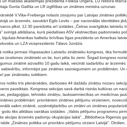
u un mākslas akadēmijas prezidenta Fēliksa Ungera, LU rektora Mārča
taja Gunta Gailīša un LR izglītības un zinātnes ministra uzrunas.
ārsēdē V.Vīķe-Freiberga nolasīs ziņojumu par Latvijas zinātnes politiku
tvijā un ārzemēs, savukārt Egils Levits – par nacionālās identitātes jē
varos plkst. 12.30 paredzēta arī izstādes „Četras svarīgākās latviešu 
kā" svinīgā atklāšana, kurā piedalīsies ASV vēstniecības padomnieks po
 bijušais Amerikas baltiešu brīvības līgas prezidents un Amerikas latv
avlovskis un LZA viceprezidents Tālavs Jundzis.
 notika pirmais Vispasaules Latviešu zinātnieku kongress, tika formulē
jas izcelsmes zinātnieki un tie, kuri pēta šo zemi. Šogad kongress norisin
umus zinātnē aizvadīto 10 gadu laikā, veicināt sadarbību ar ārzemēs st
un sabiedrību, informējot par zinātnes sasniegumiem un problēmām. Un n
rī par zinātnieku svētkiem.
os notiks trīs plenārsēdes, darbosies 44 dažādu zinātņu nozaru sekcijas
ros paveiktais. Kongresa sekcijas savā darbā risinās kultūras un nacio
ikas, pedagoģijas, tehnisko zinātņu, lauksaimniecības un medicīnas jau
zinātnes problēmām: prioritāriem zinātnes pētījumu virzieniem, novecoš
onālā saikni zinātnē, uzņēmējdarbību un zinātni un zinātnes popularizē
odu tiks atklātas vairākas izstādes: „Valsts pētījumu programmu pirmie
kās akcijas ārzemēs padomju okupācijas laikā", „Bibliotheca Rigensis g
ēde „Zinātnes politika un prioritāro pētījumu virzieni Latvijā". Otrdien, 