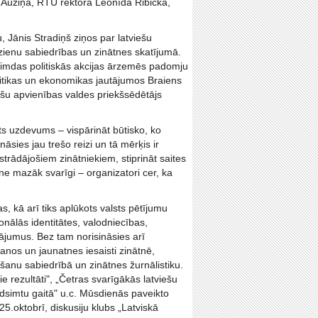
 Auziņa, RTU rektora Leonīda Ribicka,
, Jānis Stradiņš ziņos par latviešu
dzienu sabiedrības un zinātnes skatījumā.
trimdas politiskās akcijas ārzemēs padomju
litikas un ekonomikas jautājumos Braiens
iešu apvienības valdes priekšsēdētājs
ts uzdevums – vispārināt būtisko, ko
āsies jau trešo reizi un tā mērķis ir
rādājošiem zinātniekiem, stiprināt saites
e mazāk svarīgi – organizatori cer, ka
, kā arī tiks aplūkots valsts pētījumu
nālās identitātes, valodniecības,
tājumus. Bez tam norisināsies arī
anos un jaunatnes iesaisti zinātnē,
šanu sabiedrībā un zinātnes žurnālistiku.
 rezultāti", „Četras svarīgākās latviešu
adsimtu gaitā" u.c. Mūsdienās paveikto
25.oktobrī, diskusiju klubs „Latviskā