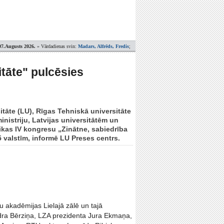
07.Augusts 2026.
» Vārdadienas svin:
Madars, Alfrēds, Fredis
;
itāte" pulcēsies
itāte (LU), Rīgas Tehniskā universitāte
nistriju, Latvijas universitātēm un
ikas IV kongresu „Zinātne, sabiedrība
5 valstīm, informē LU Preses centrs.
u akadēmijas Lielajā zālē un tajā
dra Bērziņa, LZA prezidenta Jura Ekmaņa,