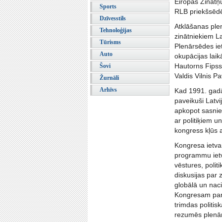
Eiropas Zinātņ
Sports
RLB priekšsēdē
Dzīvesstils
Atklāšanas plen
Tehnoloģijas
zinātniekiem La
Tūrisms
Plenārsēdes iet
Auto
okupācijas lai
Hautorns Fipss,
Šovi
Valdis Vilnis P
Žurnāli
Arhīvs
Kad 1991. gadā
paveikuši Latvi
apkopot sasnieg
ar politiķiem 
kongress kļūs a
Kongresa ietvar
programmu ietva
vēstures, polit
diskusijas par 
globālā un naci
Kongresam par g
trimdas politis
rezumēs plenārs