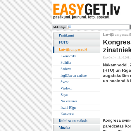
Meklētājs:
Latvijā un pasaulē 
Pasākumi
Kongresā
FOTO
zinātnie
Latvijā un pasaulē
Ekonomika
EasyGet.lv,
19.10.2011
Politika
Nākamnedēļ, 24
Sadzīve
(RTU) un Rīgas
augstskolām r
Izglītība un zinātne
un nacionālā i
Svētki
Viedokļi
Ziņas
No vēstures
Izzini Rīgu
Konkursi
Kongresa svinīg
Kultūra un māksla
paredzētas Kon
Mūzika