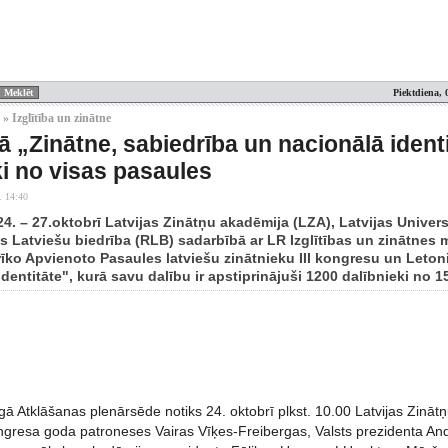
Piektdiena, 
» Izglītība un zinātne
 „Zinātne, sabiedrība un nacionālā ident
ki no visas pasaules
. 14:40
. – 27.oktobrī Latvijas Zinātņu akadēmija (LZA), Latvijas Univers
 Latviešu biedrība (RLB) sadarbībā ar LR Izglītības un zinātnes mi
īko Apvienoto Pasaules latviešu zinātnieku III kongresu un Leton
dentitāte", kurā savu dalību ir apstiprinājuši 1200 dalībnieki no 1
ā Atklāšanas plenārsēde notiks 24. oktobrī plkst. 10.00 Latvijas Zinātņ
gresa goda patroneses Vairas Vīķes-Freibergas, Valsts prezidenta An