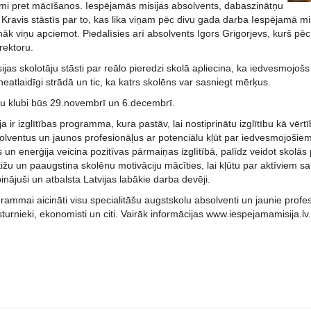
smi pret mācīšanos. Iespējamās misijas absolvents, dabaszinātņu
s Kravis stāstīs par to, kas lika viņam pēc divu gada darba Iespējamā mi
 nāk viņu apciemot. Piedalīsies arī absolvents Igors Grigorjevs, kurš 
rektoru.
jas skolotāju stāsti par reālo pieredzi skolā apliecina, ka iedvesmojošs 
neatlaidīgi strādā un tic, ka katrs skolēns var sasniegt mērķus.
 klubi būs 29.novembrī un 6.decembrī.
a ir izglītības programma, kura pastāv, lai nostiprinātu izglītību kā vērt
olventus un jaunos profesionāļus ar potenciālu kļūt par iedvesmojošiem
s un enerģija veicina pozitīvas pārmaiņas izglītībā, palīdz veidot skolās 
tižu un paaugstina skolēnu motivāciju mācīties, lai kļūtu par aktīviem s
ājuši un atbalsta Latvijas labākie darba devēji.
rammai aicināti visu specialitāšu augstskolu absolventi un jaunie profesionā
turnieki, ekonomisti un citi. Vairāk informācijas www.iespejamamisija.lv.