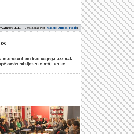
07.Augusts 2026.
» Vārdadienas svin:
Madars, Alfrēds, Fredis
;
bs
 interesentiem būs iespēja uzzināt,
spējamās misijas skolotāji un ko