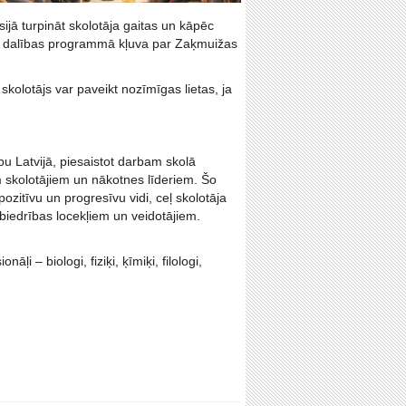
sijā turpināt skolotāja gaitas un kāpēc
pēc dalības programmā kļuva par Zaķmuižas
skolotājs var paveikt nozīmīgas lietas, ja
ību Latvijā, piesaistot darbam skolā
 skolotājiem un nākotnes līderiem. Šo
pozitīvu un progresīvu vidi, ceļ skolotāja
abiedrības locekļiem un veidotājiem.
ļi – biologi, fiziķi, ķīmiķi, filologi,