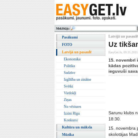
Meklētājs:
Latvijā un pasaulē 
Pasākumi
Uz tikša
FOTO
Latvijā un pasaulē
EasyGet.lv,
09.11.2011
Ekonomika
15. novembrī 
kādas pozitīv
Politika
ieguvuši sava
Sadzīve
Izglītība un zinātne
Svētki
Viedokļi
Ziņas
No vēstures
Sarunu klubs no
Izzini Rīgu
18:30.
Konkursi
Kultūra un māksla
15. novembra pa
skolotājas Mada
Mūzika