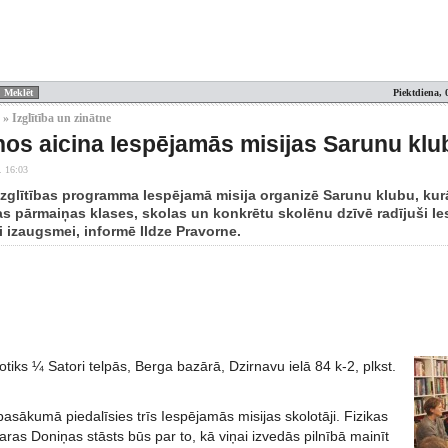
Piektdiena, 
» Izglītība un zinātne
nos aicina Iespējamās misijas Sarunu klu
. 16:03
izglītības programma Iespējamā misija organizē Sarunu klubu, kurā
as pārmaiņas klases, skolas un konkrētu skolēnu dzīvē radījuši Ie
i izaugsmei, informē Ildze Pravorne.
tiks ¼ Satori telpās, Berga bazārā, Dzirnavu ielā 84 k-2, plkst.
sākumā piedalīsies trīs Iespējamās misijas skolotāji. Fizikas
ras Doniņas stāsts būs par to, kā viņai izvedās pilnībā mainīt