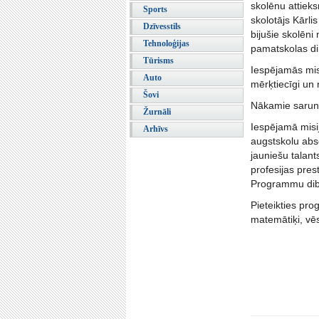
skolēnu attiek
Sports
skolotājs Kārli
Dzīvesstils
bijušie skolēni
Tehnoloģijas
pamatskolas di
Tūrisms
Iespējamās misi
Auto
mērķtiecīgi un 
Šovi
Nākamie sarunu
Žurnāli
Iespējamā misij
Arhīvs
augstskolu abs
jauniešu talant
profesijas pres
Programmu dibin
Pieteikties prog
matemātiķi, vēs