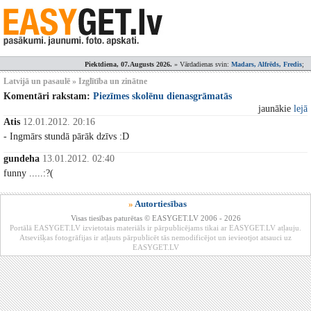
Piektdiena, 07.Augusts 2026.
» Vārdadienas svin:
Madars, Alfrēds, Fredis
;
Latvijā un pasaulē » Izglītība un zinātne
Komentāri rakstam:
Piezīmes skolēnu dienasgrāmatās
jaunākie
lejā
Atis
12.01.2012. 20:16
- Ingmārs stundā pārāk dzīvs :D
gundeha
13.01.2012. 02:40
funny .....:?(
»
Autortiesības
Visas tiesības paturētas © EASYGET.LV 2006 - 2026
Portālā EASYGET.LV izvietotais materiāls ir pārpublicējams tikai ar EASYGET.LV atļauju.
Atsevišķas fotogrāfijas ir atļauts pārpublicēt tās nemodificējot un ievieotjot atsauci uz
EASYGET.LV