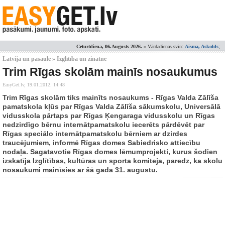
Ceturtdiena, 06.Augusts 2026.
» Vārdadienas svin:
Aisma, Askolds
;
Latvijā un pasaulē » Izglītība un zinātne
Trim Rīgas skolām mainīs nosaukumus
EasyGet.lv,
19.01.2012. 14:48
Trim Rīgas skolām tiks mainīts nosaukums - Rīgas Valda Zālīša
pamatskola kļūs par Rīgas Valda Zālīša sākumskolu, Universālā
vidusskola pārtaps par Rīgas Ķengaraga vidusskolu un Rīgas
nedzirdīgo bērnu internātpamatskolu iecerēts pārdēvēt par
Rīgas speciālo internātpamatskolu bērniem ar dzirdes
traucējumiem, informē Rīgas domes Sabiedrisko attiecību
nodaļa. Sagatavotie Rīgas domes lēmumprojekti, kurus šodien
izskatīja Izglītības, kultūras un sporta komiteja, paredz, ka skolu
nosaukumi mainīsies ar šā gada 31. augustu.