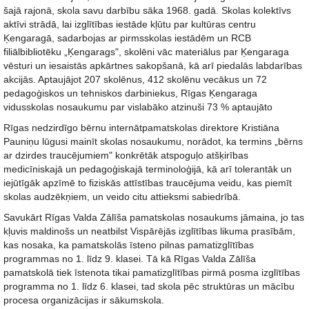
šajā rajonā, skola savu darbību sāka 1968. gadā. Skolas kolektīvs
aktīvi strādā, lai izglītības iestāde kļūtu par kultūras centru
Ķengaragā, sadarbojas ar pirmsskolas iestādēm un RCB
filiālbibliotēku „Ķengarags", skolēni vāc materiālus par Ķengaraga
vēsturi un iesaistās apkārtnes sakopšanā, kā arī piedalās labdarības
akcijās. Aptaujājot 207 skolēnus, 412 skolēnu vecākus un 72
pedagoģiskos un tehniskos darbiniekus, Rīgas Ķengaraga
vidusskolas nosaukumu par vislabāko atzinuši 73 % aptaujāto
Rīgas nedzirdīgo bērnu internātpamatskolas direktore Kristiāna
Pauniņu lūgusi mainīt skolas nosaukumu, norādot, ka termins „bērns
ar dzirdes traucējumiem" konkrētāk atspoguļo atšķirības
medicīniskajā un pedagoģiskajā terminoloģijā, kā arī tolerantāk un
iejūtīgāk apzīmē to fiziskās attīstības traucējuma veidu, kas piemīt
skolas audzēkņiem, un veido citu attieksmi sabiedrībā.
Savukārt Rīgas Valda Zālīša pamatskolas nosaukums jāmaina, jo tas
kļuvis maldinošs un neatbilst Vispārējās izglītības likuma prasībām,
kas nosaka, ka pamatskolās īsteno pilnas pamatizglītības
programmas no 1. līdz 9. klasei. Tā kā Rīgas Valda Zālīša
pamatskolā tiek īstenota tikai pamatizglītības pirmā posma izglītības
programma no 1. līdz 6. klasei, tad skola pēc struktūras un mācību
procesa organizācijas ir sākumskola.