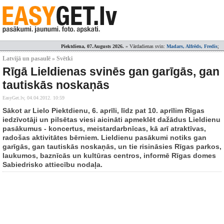
Piektdiena, 07.Augusts 2026.
» Vārdadienas svin:
Madars, Alfrēds, Fredis
;
Latvijā un pasaulē » Svētki
Rīgā Lieldienas svinēs gan garīgās, gan
tautiskās noskaņās
EasyGet.lv,
04.04.2012. 10:59
Sākot ar Lielo Piektdienu, 6. aprīli, līdz pat 10. aprīlim Rīgas
iedzīvotāji un pilsētas viesi aicināti apmeklēt dažādus Lieldienu
pasākumus - koncertus, meistardarbnīcas, kā arī atraktīvas,
radošas aktivitātes bērniem. Lieldienu pasākumi notiks gan
garīgās, gan tautiskās noskaņās, un tie risināsies Rīgas parkos,
laukumos, baznīcās un kultūras centros, informē Rīgas domes
Sabiedrisko attiecību nodaļa.