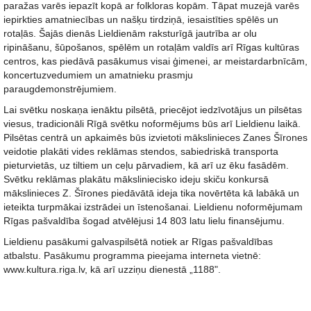
paražas varēs iepazīt kopā ar folkloras kopām. Tāpat muzejā varēs
iepirkties amatniecības un našķu tirdziņā, iesaistīties spēlēs un
rotaļās. Šajās dienās Lieldienām raksturīgā jautrība ar olu
ripināšanu, šūpošanos, spēlēm un rotaļām valdīs arī Rīgas kultūras
centros, kas piedāvā pasākumus visai ģimenei, ar meistardarbnīcām,
koncertuzvedumiem un amatnieku prasmju
paraugdemonstrējumiem.
Lai svētku noskaņa ienāktu pilsētā, priecējot iedzīvotājus un pilsētas
viesus, tradicionāli Rīgā svētku noformējums būs arī Lieldienu laikā.
Pilsētas centrā un apkaimēs būs izvietoti mākslinieces Zanes Šīrones
veidotie plakāti vides reklāmas stendos, sabiedriskā transporta
pieturvietās, uz tiltiem un ceļu pārvadiem, kā arī uz ēku fasādēm.
Svētku reklāmas plakātu māksliniecisko ideju skiču konkursā
mākslinieces Z. Šīrones piedāvātā ideja tika novērtēta kā labākā un
ieteikta turpmākai izstrādei un īstenošanai. Lieldienu noformējumam
Rīgas pašvaldība šogad atvēlējusi 14 803 latu lielu finansējumu.
Lieldienu pasākumi galvaspilsētā notiek ar Rīgas pašvaldības
atbalstu. Pasākumu programma pieejama interneta vietnē:
www.kultura.riga.lv, kā arī uzziņu dienestā „1188".