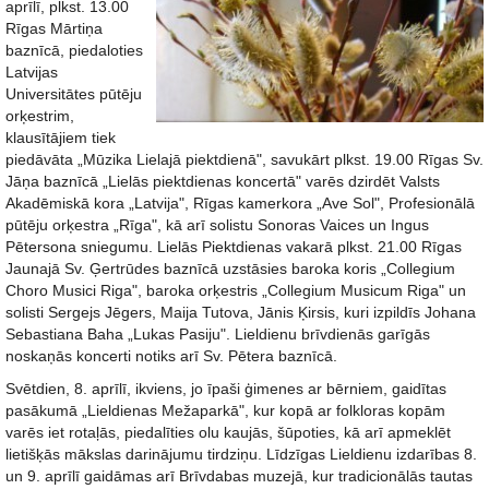
aprīlī, plkst. 13.00
Rīgas Mārtiņa
baznīcā, piedaloties
Latvijas
Universitātes pūtēju
orķestrim,
klausītājiem tiek
piedāvāta „Mūzika Lielajā piektdienā", savukārt plkst. 19.00 Rīgas Sv.
Jāņa baznīcā „Lielās piektdienas koncertā" varēs dzirdēt Valsts
Akadēmiskā kora „Latvija", Rīgas kamerkora „Ave Sol", Profesionālā
pūtēju orķestra „Rīga", kā arī solistu Sonoras Vaices un Ingus
Pētersona sniegumu. Lielās Piektdienas vakarā plkst. 21.00 Rīgas
Jaunajā Sv. Ģertrūdes baznīcā uzstāsies baroka koris „Collegium
Choro Musici Riga", baroka orķestris „Collegium Musicum Riga" un
solisti Sergejs Jēgers, Maija Tutova, Jānis Ķirsis, kuri izpildīs Johana
Sebastiana Baha „Lukas Pasiju". Lieldienu brīvdienās garīgās
noskaņās koncerti notiks arī Sv. Pētera baznīcā.
Svētdien, 8. aprīlī, ikviens, jo īpaši ģimenes ar bērniem, gaidītas
pasākumā „Lieldienas Mežaparkā", kur kopā ar folkloras kopām
varēs iet rotaļās, piedalīties olu kaujās, šūpoties, kā arī apmeklēt
lietišķās mākslas darinājumu tirdziņu. Līdzīgas Lieldienu izdarības 8.
un 9. aprīlī gaidāmas arī Brīvdabas muzejā, kur tradicionālās tautas