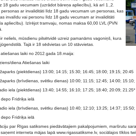
dz 18 gadu vecumam (uzrādot bāreņa apliecību), kā arī 1.,2.
, personas ar invaliditāti līdz 18 gadu vecumam un personas, kas
s invalīdu vai personu līdz 18 gadu vecumam ar invaliditāti
īda apliecību). Izīrējot tramvaju, nomas maksa 60,00 LVL (PVN
ā.
 ir neliels, mūsdienu pilsētvidē uzreiz pamanāms vagoniņš, kura
 jūgendstilā. Tajā ir 18 sēdvietas un 10 stāvvietas.
 atiešanas laiki no 2012.gada 18.maija:
iens/diena Atiešanas laiki
žaparks (piektdienas) 13:00; 14:15; 15:30; 16:45; 18:00; 19:15; 20:45
žaparks (brīvdienas, svētku dienas) 10:00; 11:15; 12:45; 14:00; 15:10;
io iela (piektdienas) 13:40; 14:55; 16:10; 17:25; 18:40; 20:09; 21:25*
 depo Fridriķa ielā
io iela (brīvdienas, svētku dienas) 10:40; 12:10; 13:25; 14:37; 15:50;
 depo Fridriķa ielā
āciju par Rīgas satiksmes piedāvātajiem pakalpojumiem, maršrutu sarak
aņemt interneta mājas lapā www.rigassatiksme.lv, sociālajos tīklos twi