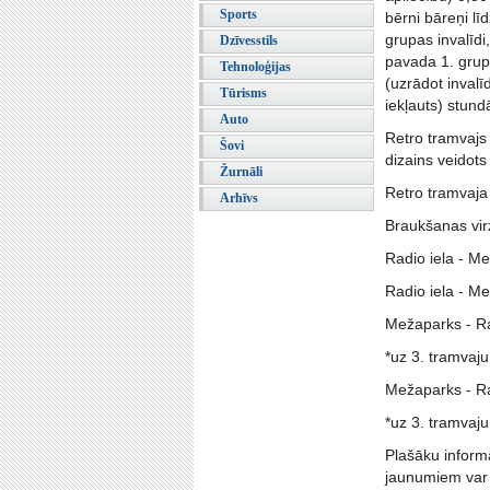
Sports
bērni bāreņi lī
grupas invalīdi
Dzīvesstils
pavada 1. grupa
Tehnoloģijas
(uzrādot inval
Tūrisms
iekļauts) stund
Auto
Retro tramvajs
Šovi
dizains veidots
Žurnāli
Retro tramvaja
Arhīvs
Braukšanas virz
Radio iela - Me
Radio iela - Me
Mežaparks - Rad
*uz 3. tramvaju
Mežaparks - Rad
*uz 3. tramvaju
Plašāku inform
jaunumiem var s