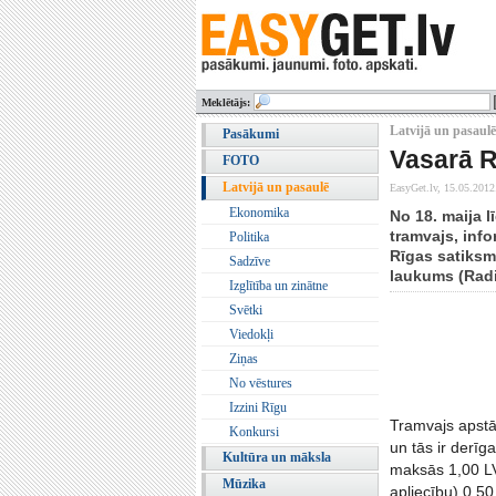
Meklētājs:
Latvijā un pasaulē
Pasākumi
Vasarā R
FOTO
Latvijā un pasaulē
EasyGet.lv,
15.05.2012
Ekonomika
No 18. maija l
tramvajs, inf
Politika
Rīgas satiksm
Sadzīve
laukums (Radi
Izglītība un zinātne
Svētki
Viedokļi
Ziņas
No vēstures
Izzini Rīgu
Tramvajs apstās
Konkursi
un tās ir derī
Kultūra un māksla
maksās 1,00 LV
Mūzika
apliecību) 0,5