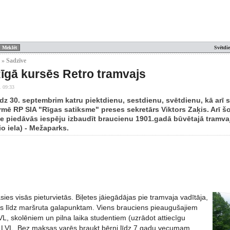
Svētdi
 » Sadzīve
īgā kursēs Retro tramvajs
. 09:33
īdz 30. septembrim katru piektdienu, sestdienu, svētdienu, kā arī 
ormē RP SIA "Rīgas satiksme" preses sekretārs Viktors Zaķis. Arī š
e piedāvās iespēju izbaudīt braucienu 1901.gadā būvētajā tramvaj
o iela) - Mežaparks.
ies visās pieturvietās. Biļetes jāiegādājas pie tramvaja vadītāja,
gas līdz maršruta galapunktam. Viens brauciens pieaugušajiem
L, skolēniem un pilna laika studentiem (uzrādot attiecīgu
0 LVL. Bez maksas varēs braukt bērni līdz 7 gadu vecumam,