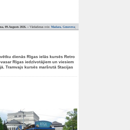
ena, 09.Augusts 2026.
» Vārdadienas svin:
Madara, Genoveva
;
svētku dienās Rīgas ielās kursēs Retro
ovasar Rīgas iedzīvotājiem un viesiem
ā. Tramvajs kursēs maršrutā Stacijas