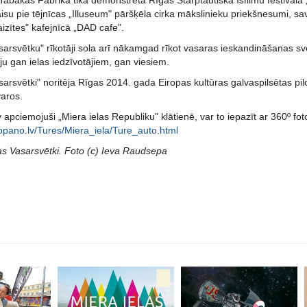
Tabakas Fabrikā tika demonstrēta Rīgas Starptautiskā īsfilmu festivāl
su pie tējnīcas „Illuseum" pāršķēla cirka mākslinieku priekšnesumi, sa
zītes" kafejnīcā „DAD cafe".
sarsvētku" rīkotāji sola arī nākamgad rīkot vasaras ieskandināšanas sv
iju gan ielas iedzīvotājiem, gan viesiem.
sarsvētki" noritēja Rīgas 2014. gada Eiropas kultūras galvaspilsētas pilo
varos.
v apciemojuši „Miera ielas Republiku" klātienē, var to iepazīt ar 360º fot
topano.lv/Tures/Miera_iela/Ture_auto.html
las Vasarsvētki. Foto (c) Ieva Raudsepa