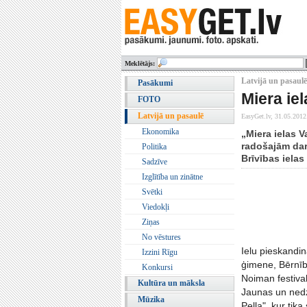
Meklētājs:
Latvijā un pasaulē
Pasākumi
Miera iel
FOTO
Latvijā un pasaulē
EasyGet.lv,
31.05.2012
Ekonomika
„Miera ielas 
radošajām dar
Politika
Brīvības ielas
Sadzīve
Izglītība un zinātne
Svētki
Viedokļi
Ziņas
No vēstures
Ielu pieskandin
Izzini Rīgu
ģimene, Bērnība
Konkursi
Noiman festival
Kultūra un māksla
Jaunas un nedz
Mūzika
Pella", kur tik