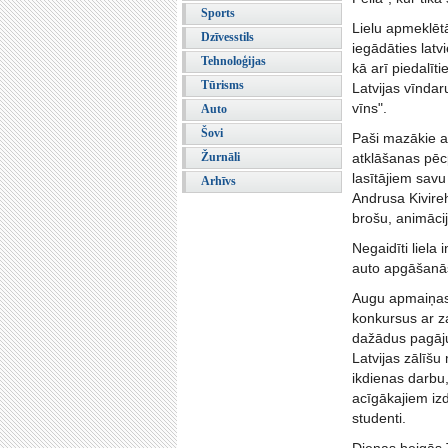
Sports
Lielu apmeklētā
Dzīvesstils
iegādāties lat
Tehnoloģijas
kā arī piedalīt
Tūrisms
Latvijas vīndar
vīns".
Auto
Šovi
Paši mazākie a
Žurnāli
atklāšanas pēc
lasītājiem sav
Arhīvs
Andrusa Kivireh
brošu, animācij
Negaidīti liela
auto apgāšanās
Augu apmaiņas 
konkursus ar z
dažādus pagāju
Latvijas zālīšu
ikdienas darbu
acīgākajiem iz
studenti.