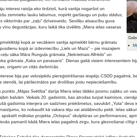
ju interesi raisīja eko tirdziņš, kurā varēja nogaršot un
viešu zemnieku lauku labumus, nopirkt garšaugu un puķu stādus,
ies viktorīnās par „zaļu" dzīvesveidu. Sevišķu atsaucību guva
u vīnu degustācijas, kuru laikā tika izvēlēts „Miera ielas vasaras
Galer
pmeklētāji kopā ar vecākiem varēja apmeklēt bērnu grāmatu
Mi
pusdienu kopā ar izdevniecību „Liels un Mazs" – pie mazajiem
u ceļu sāka Māra Runguļa grāmata „Nekrietnais Alfrēds" un
ka grāmata „Kaka un pavasaris". Dienas gaitā visiem interesentiem bija 
as, origami un citās darbnīcās.
 interese bija par velosipēdu piereģistrēšanas iespēju CSDD pagalmā, bet
 stendā, lai pārliecinātos par drošības jostu nepieciešamību.
punkts „Mājas Svētība" darīja Miera ielas tālāko posmu zaļāku un vas
aļām balvām. Veikals 20. gadsimts, kas atrodas turpat kaimiņos, cienāj
šā gadsimta interjera un sadzīves priekšmetus, savukārt „Yuta" deva 
 maisījumu, ko nobaudīt kā vakara tēju vai atslābinošu peldi. Ielas sāk
, apskatīt mākslas projekta „Octopus" skulptūras un performances, ap
devās pamanīt kādā Miera ielas pagalmā zirgu, kura gleznošanai cītīgi