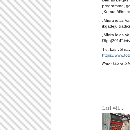
Dienas beigās 
programma, gai
„Komunālās mai
„Miera ielas Va
ikgadēju tradīc
„Miera ielas Va
Rīga|2014" iet
Tie, kas vēl na
https://www.fo
Foto: Miera ie
Lasi vēl...