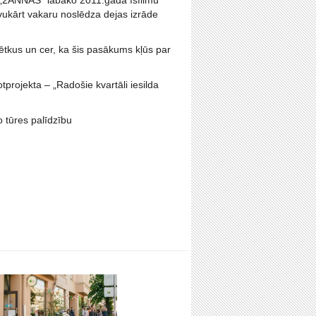
a „2ANNAS" labāko 2011.gada īsfilmu
vukārt vakaru noslēdza dejas izrāde
ētkus un cer, ka šis pasākums kļūs par
tprojekta – „Radošie kvartāli iesilda
o tūres palīdzību