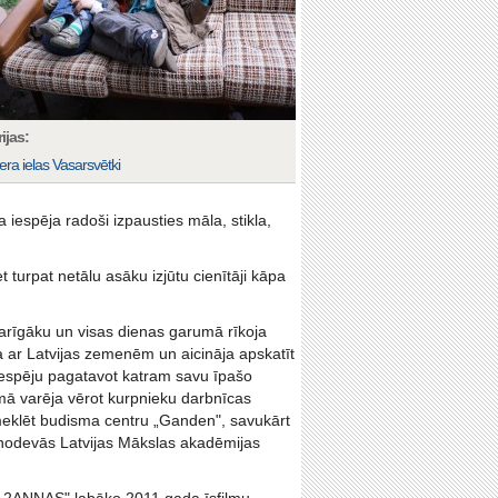
ijas:
era ielas Vasarsvētki
iespēja radoši izpausties māla, stikla,
 turpat netālu asāku izjūtu cienītāji kāpa
arīgāku un visas dienas garumā rīkoja
a ar Latvijas zemenēm un aicināja apskatīt
iespēju pagatavot katram savu īpašo
umā varēja vērot kurpnieku darbnīcas
meklēt budisma centru „Ganden", savukārt
 nodevās Latvijas Mākslas akadēmijas