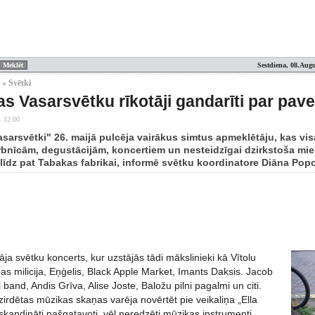
Sestdiena, 08.Augu
 » Svētki
as Vasarsvētku rīkotāji gandarīti par pave
. 12:00
Vasarsvētki" 26. maijā pulcēja vairākus simtus apmeklētāju, kas v
bnīcām, degustācijām, koncertiem un nesteidzīgai dzirkstoša mie
 līdz pat Tabakas fabrikai, informē svētku koordinatore Diāna Pop
āja svētku koncerts, kur uzstājās tādi mākslinieki kā Vītolu
s milicija, Eņģelis, Black Apple Market, Imants Daksis. Jacob
 band, Andis Grīva, Alise Joste, Baložu pilni pagalmi un citi.
irdētas mūzikas skaņas varēja novērtēt pie veikaliņa „Ella
a skandināti pašgatavoti, vēl neredzēti mūzikas instrumenti.