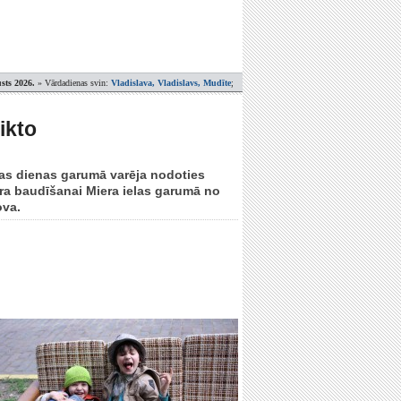
sts 2026.
» Vārdadienas svin:
Vladislava, Vladislavs, Mudīte
;
ikto
isas dienas garumā varēja nodoties
ra baudīšanai Miera ielas garumā no
ova.