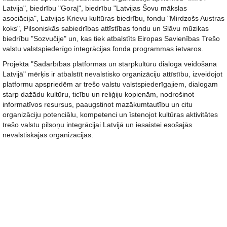
Latvija", biedrību "Goraļ", biedrību "Latvijas Šovu mākslas
asociācija", Latvijas Krievu kultūras biedrību, fondu "Mirdzošs Austras
koks", Pilsoniskās sabiedrības attīstības fondu un Slāvu mūzikas
biedrību "Sozvučije" un, kas tiek atbalstīts Eiropas Savienības Trešo
valstu valstspiederīgo integrācijas fonda programmas ietvaros.
Projekta "Sadarbības platformas un starpkultūru dialoga veidošana
Latvijā" mērķis ir atbalstīt nevalstisko organizāciju attīstību, izveidojot
platformu apspriedēm ar trešo valstu valstspiederīgajiem, dialogam
starp dažādu kultūru, ticību un reliģiju kopienām, nodrošinot
informatīvos resursus, paaugstinot mazākumtautību un citu
organizāciju potenciālu, kompetenci un īstenojot kultūras aktivitātes
trešo valstu pilsoņu integrācijai Latvijā un iesaistei esošajās
nevalstiskajās organizācijās.