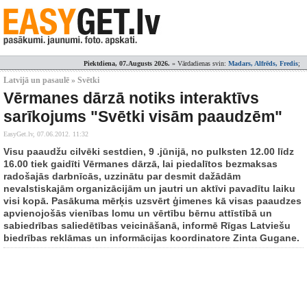
Piektdiena, 07.Augusts 2026.
» Vārdadienas svin:
Madars, Alfrēds, Fredis
;
Latvijā un pasaulē » Svētki
Vērmanes dārzā notiks interaktīvs
sarīkojums "Svētki visām paaudzēm"
EasyGet.lv,
07.06.2012. 11:32
Visu paaudžu cilvēki sestdien, 9 .jūnijā, no pulksten 12.00 līdz
16.00 tiek gaidīti Vērmanes dārzā, lai piedalītos bezmaksas
radošajās darbnīcās, uzzinātu par desmit dažādām
nevalstiskajām organizācijām un jautri un aktīvi pavadītu laiku
visi kopā. Pasākuma mērķis uzsvērt ģimenes kā visas paaudzes
apvienojošās vienības lomu un vērtību bērnu attīstībā un
sabiedrības saliedētības veicināšanā, informē Rīgas Latviešu
biedrības reklāmas un informācijas koordinatore Zinta Gugane.