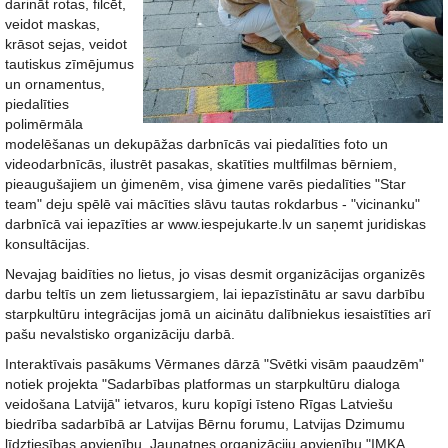
darināt rotas, filcēt,
veidot maskas,
krāsot sejas, veidot
tautiskus zīmējumus
un ornamentus,
piedalīties
polimērmāla
modelēšanas un dekupāžas darbnīcās vai piedalīties foto un
videodarbnīcās, ilustrēt pasakas, skatīties multfilmas bērniem,
pieaugušajiem un ģimenēm, visa ģimene varēs piedalīties "Star
team" deju spēlē vai mācīties slāvu tautas rokdarbus - "vicinanku"
darbnīcā vai iepazīties ar www.iespejukarte.lv un saņemt juridiskas
konsultācijas.
Nevajag baidīties no lietus, jo visas desmit organizācijas organizēs
darbu teltīs un zem lietussargiem, lai iepazīstinātu ar savu darbību
starpkultūru integrācijas jomā un aicinātu dalībniekus iesaistīties arī
pašu nevalstisko organizāciju darbā.
Interaktīvais pasākums Vērmanes dārzā "Svētki visām paaudzēm"
notiek projekta "Sadarbības platformas un starpkultūru dialoga
veidošana Latvijā" ietvaros, kuru kopīgi īsteno Rīgas Latviešu
biedrība sadarbībā ar Latvijas Bērnu forumu, Latvijas Dzimumu
līdztiesības apvienību, Jaunatnes organizāciju apvienību "IMKA