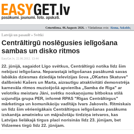
Ceturtdiena, 06.Augusts 2026.
» Vārdadienas svin:
Aisma, Askolds
;
Latvijā un pasaulē » Svētki
Centrāltirgū noslēgusies ielīgošana
sambas un disko ritmos
EasyGet.lv,
22.06.2012. 13:44
22. jūnijā, sagaidot Līgo svētkus, Centrāltirgū notika līdz šim
nebijusi ielīgošana. Neparastajā ielīgošanas pasākumā savas
labākās dziesmas dziedāja televīzijas šova „OKartes Skatuve"
dalībnieki Kašers un Marta, aizrautīgu atraktivitāti demonstrēja
karnevāla ritmos muzicējošā apvienība „Samba de Riga" ar
velotriku meistaru Jāni, svētku noskaņojumu bītboksa stilā
uzjundīja grupa PER, informē RPAS "Rīgas Centrāltirgus"
mārketinga un komunikāciju vadītājs Ivars Jakovels. Ritmiskais
un līdz šim vērienīgākais Centrāltirgus ielīgošanas pasākums
izskanēja amatnieku un mājražotāju tirdziņa ietvaros, kas
Latvijas lielākajā tirgus placī norisinās līdz 23. jūnijam, bet
Vidzemes tirgū līdz 22. jūnijam.