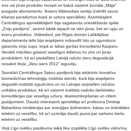
zivs vai jūras produktu recepti un balvā saņemt žurnāla „Māja"
pusgada abonementu. Ikviens klātesošais varēja izvērtēt savus
ēšanas paradumus kopā ar uztura speciālistu. Azartiskajiem
Centrāltirgus apmeklētājiem bija sagatavota orientēšanās spēle
„Zivju paviljons", aicinot labāk iepazīt ne vien jūras, bet arī upju un
ezeru produktus. Visbeidzot, pie Rīgas domes Labklājības
departamenta telts bija iespējams nobaudīt īstu uz ugunskura
gatavotu zivju zupu, kopā ar labas garšas konsultantu Kasparu
Vendeli mācīties gatavot veselīgus ēdienus no zivs un jūras
produktiem, kā arī piedalīties Latvijā ražotu sieru degustācijā,
nosakot titula „Jāņu siers 2012" ieguvēju.
Savukārt Centrāltirgus Sakņu paviljonā bija iekārtots Inovatīvo
biomedicīnas tehnoloģiju institūta stends, kurā bija iespējams
degustēt institūtā izgudrotos un no Latvijas izejvielām ražotos
unikālos produktus, kā arī saņemt institūta vadošo darbinieku
konsultācijas par veselīga uztura, skaistumkopšanas un citiem
jautājumiem. Daudzi interesenti apmeklēja arī profesora Dmitrija
Babarikina minilekcijas par enerģijas dzērieniem, kakao un šokolādes
ietekmi uz veselību, kā arī uzzināja daudz jauna par sarkano biešu
ietekmi uz veselību.
Visā Līgo svētku pasākuma laikā tika izspēlēta Līgo svētku viktorīna,