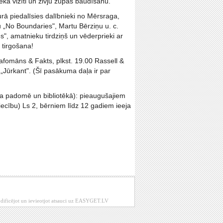
ieka vizīti un zivju zupas baudīšanu.
rā piedalīsies dalībnieki no Mērsraga,
 „No Boundaries", Martu Bērziņu u. c.
", amatnieku tirdziņš un vēderprieki ar
 tirgošana!
rafomāns & Fakts, plkst. 19.00 Rassell &
 „Jūrkant". (Šī pasākuma daļa ir par
a padomē un bibliotēkā): pieaugušajiem
ecību) Ls 2, bērniem līdz 12 gadiem ieeja
modificējot un ievieotjot atsauci uz EASYGET.LV