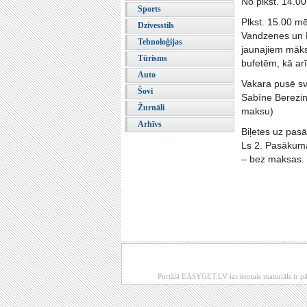
No plkst. 14.00
Sports
Plkst. 15.00 m
Dzīvesstils
Vandzenes un L
Tehnoloģijas
jaunajiem māks
Tūrisms
bufetēm, kā arī
Auto
Vakara pusē svē
Šovi
Sabīne Berezina
Žurnāli
maksu)
Arhīvs
Biļetes uz pas
Ls 2. Pasākuma
– bez maksas.
Portālā EASYGET.LV izvietotais materiāls ir pā