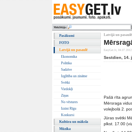
Meklētājs:
Latvijā un pasaulē
Pasākumi
Mērsragā
FOTO
Latvijā un pasaulē
EasyGet.lv,
04.07.2012
Ekonomika
Sestdien, 14. 
Politika
Sadzīve
Izglītība un zinātne
Svētki
Viedokļi
Ziņas
Pašā rīta agru
No vēstures
Mērsraga vidus
Izzini Rīgu
volejbolā 2. po
Konkursi
Jūras svētki Mē
Kultūra un māksla
plkst. 17.00 (v
Mūzika