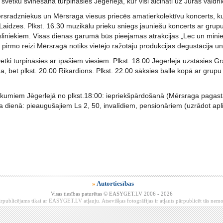
 svētku svinēšana turpināsies Jēgerlejā, kur visi aicināti uz Jūras valdn
ērsradzniekus un Mērsraga viesus priecēs amatierkolektīvu koncerts, ku
aidzes. Plkst. 16.30 muzikālu prieku sniegs jauniešu koncerts ar grupu
liniekiem. Visas dienas garumā būs pieejamas atrakcijas „Lec un minies
 pirmo reizi Mērsragā notiks vietējo ražotāju produkcijas degustācija un
tki turpināsies ar īpašiem viesiem. Plkst. 18.00 Jēgerlejā uzstāsies G
, bet plkst. 20.00 Rikardions. Plkst. 22.00 sāksies balle kopā ar grupu
ākumiem Jēgerlejā no plkst.18:00: iepriekšpārdošanā (Mērsraga pagast
 dienā: pieaugušajiem Ls 2, 50, invalīdiem, pensionāriem (uzrādot apli
»
Autortiesības
Visas tiesības paturētas © EASYGET.LV 2006 - 2026
rpublicējams tikai ar EASYGET.LV atļauju. Atsevišķas fotogrāfijas ir atļauts pārpublicēt tās ne