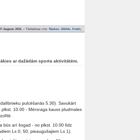
07.Augusts 2026.
» Vārdadienas svin:
Madars, Alfrēds, Fredis
;
iesākies ar dažādām sporta aktivitātēm.
dalībnieku pulcēšanās 5.30). Savukārt
t plkst. 10.00 - Mērsraga kauss pludmales
zolītē.
būs arī šogad - no plkst. 10.00 līdz
adiem Ls 0, 50; pieaugušajiem Ls 1).