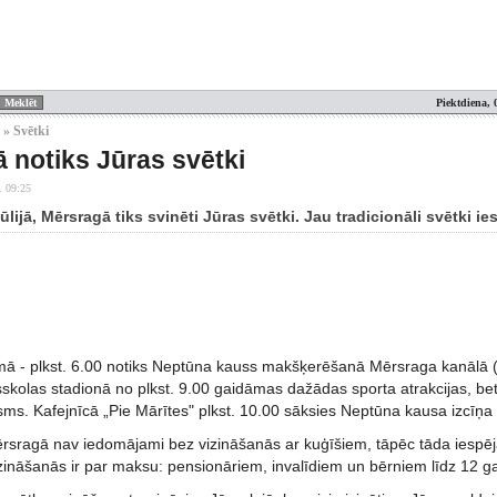
Piektdiena, 
 » Svētki
 notiks Jūras svētki
. 09:25
jūlijā, Mērsragā tiks svinēti Jūras svētki. Jau tradicionāli svētki 
mā - plkst. 6.00 notiks Neptūna kauss makšķerēšanā Mērsraga kanālā (
skolas stadionā no plkst. 9.00 gaidāmas dažādas sporta atrakcijas, be
sms. Kafejnīcā „Pie Mārītes" plkst. 10.00 sāksies Neptūna kausa izcīņa 
rsragā nav iedomājami bez vizināšanās ar kuģīšiem, tāpēc tāda iespēja 
izināšanās ir par maksu: pensionāriem, invalīdiem un bērniem līdz 12 g