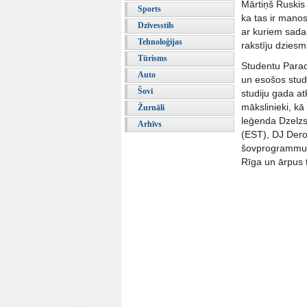
Mārtiņš Ruskis
Sports
ka tas ir manos
Dzīvesstils
ar kuriem sada
Tehnoloģijas
rakstīju dzies
Tūrisms
Studentu Paradī
Auto
un esošos stude
Šovi
studiju gada a
mākslinieki, kā
Žurnāli
leģenda Dzelzs
Arhīvs
(EST), DJ Deros
šovprogrammu, p
Rīga un ārpus 