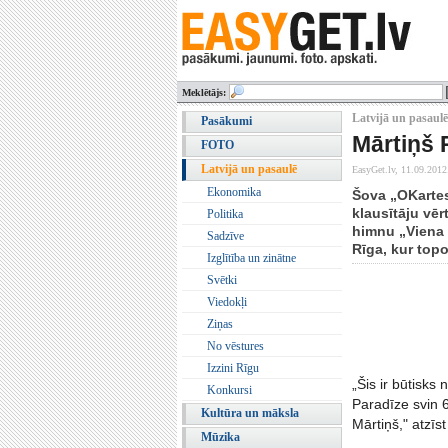
Meklētājs:
Latvijā un pasaulē
Pasākumi
Mārtiņš 
FOTO
Latvijā un pasaulē
EasyGet.lv,
11.09.2012
Ekonomika
Šova „OKartes
klausītāju vē
Politika
himnu „Viena 
Sadzīve
Rīga, kur top
Izglītība un zinātne
Svētki
Viedokļi
Ziņas
No vēstures
Izzini Rīgu
„Šis ir būtisk
Konkursi
Paradīze svin 6
Kultūra un māksla
Mārtiņš," atzīs
Mūzika