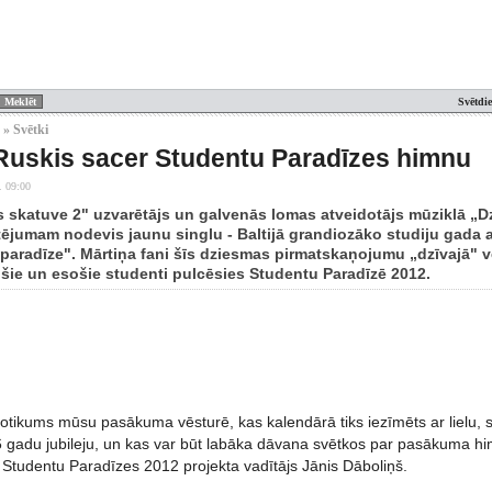
Svētdi
 » Svētki
Ruskis sacer Studentu Paradīzes himnu
. 09:00
 skatuve 2" uzvarētājs un galvenās lomas atveidotājs mūziklā „D
rtējumam nodevis jaunu singlu - Baltijā grandiozāko studiju gada
paradīze". Mārtiņa fani šīs dziesmas pirmatskaņojumu „dzīvajā" ve
ošie un esošie studenti pulcēsies Studentu Paradīzē 2012.
s notikums mūsu pasākuma vēsturē, kas kalendārā tiks iezīmēts ar lielu
 gadu jubileju, un kas var būt labāka dāvana svētkos par pasākuma himn
t Studentu Paradīzes 2012 projekta vadītājs Jānis Dāboliņš.