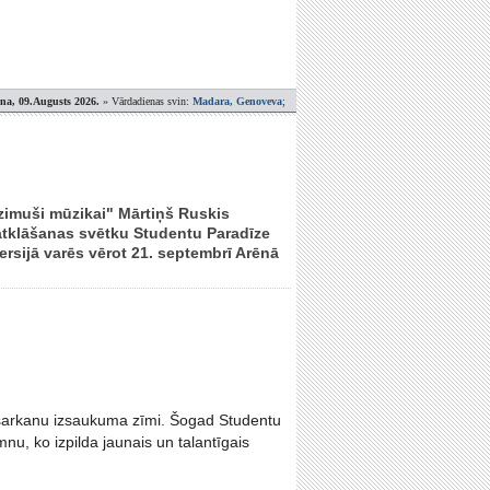
ena, 09.Augusts 2026.
» Vārdadienas svin:
Madara, Genoveva
;
zimuši mūzikai" Mārtiņš Ruskis
 atklāšanas svētku Studentu Paradīze
rsijā varēs vērot 21. septembrī Arēnā
, sarkanu izsaukuma zīmi. Šogad Studentu
u, ko izpilda jaunais un talantīgais