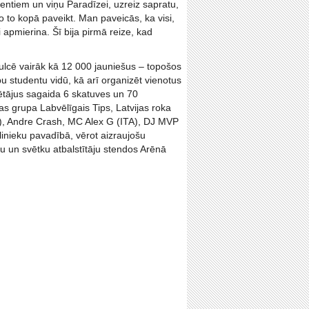
entiem un viņu Paradīzei, uzreiz sapratu,
o to kopā paveikt. Man paveicās, ka visi,
apmierina. Šī bija pirmā reize, kad
pulcē vairāk kā 12 000 jauniešus – topošos
u studentu vidū, kā arī organizēt vienotus
ētājus sagaida 6 skatuves un 70
s grupa Labvēlīgais Tips, Latvijas roka
T), Andre Crash, MC Alex G (ITA), DJ MVP
slinieku pavadībā, vērot aizraujošu
lu un svētku atbalstītāju stendos Arēnā