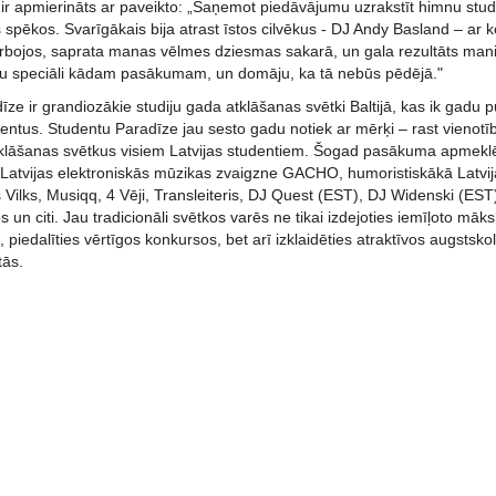
 ir apmierināts ar paveikto: „Saņemot piedāvājumu uzrakstīt himnu stud
 spēkos. Svarīgākais bija atrast īstos cilvēkus - DJ Andy Basland – ar k
rbojos, saprata manas vēlmes dziesmas sakarā, un gala rezultāts mani 
mu speciāli kādam pasākumam, un domāju, ka tā nebūs pēdējā."
ze ir grandiozākie studiju gada atklāšanas svētki Baltijā, kas ik gadu 
ntus. Studentu Paradīze jau sesto gadu notiek ar mērķi – rast vienotīb
tklāšanas svētkus visiem Latvijas studentiem. Šogad pasākuma apmekl
 Latvijas elektroniskās mūzikas zvaigzne GACHO, humoristiskākā Latvija
 Vilks, Musiqq, 4 Vēji, Transleiteris, DJ Quest (EST), DJ Widenski (ES
 un citi. Jau tradicionāli svētkos varēs ne tikai izdejoties iemīļoto māk
iedalīties vērtīgos konkursos, bet arī izklaidēties atraktīvos augstsko
tās.