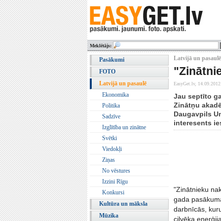
Meklētājs:
Latvijā un pasaulē 
Pasākumi
"Zinātni
FOTO
Latvijā un pasaulē
EasyGet.lv,
14.09.2012
Ekonomika
Jau septīto g
Zinātņu akadē
Politika
Daugavpils Uni
Sadzīve
interesents ie
Izglītība un zinātne
Svētki
Viedokļi
Ziņas
No vēstures
Izzini Rīgu
"Zinātnieku nak
Konkursi
gada pasākuma t
Kultūra un māksla
darbnīcās, kuru 
Mūzika
cilvēka enerģija