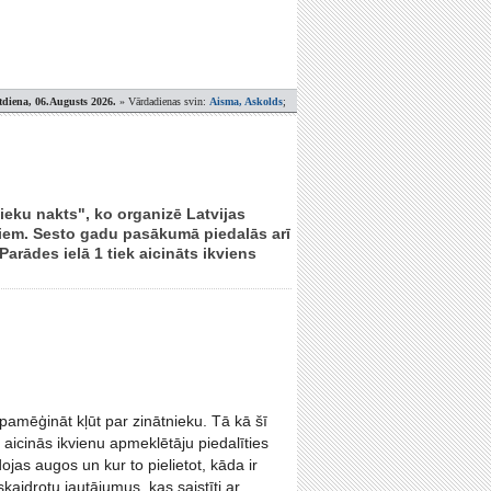
tdiena, 06.Augusts 2026.
» Vārdadienas svin:
Aisma, Askolds
;
eku nakts", ko organizē Latvijas
tiem. Sesto gadu pasākumā piedalās arī
Parādes ielā 1 tiek aicināts ikviens
 pamēģināt kļūt par zinātnieku. Tā kā šī
aicinās ikvienu apmeklētāju piedalīties
dojas augos un kur to pielietot, kāda ir
skaidrotu jautājumus, kas saistīti ar