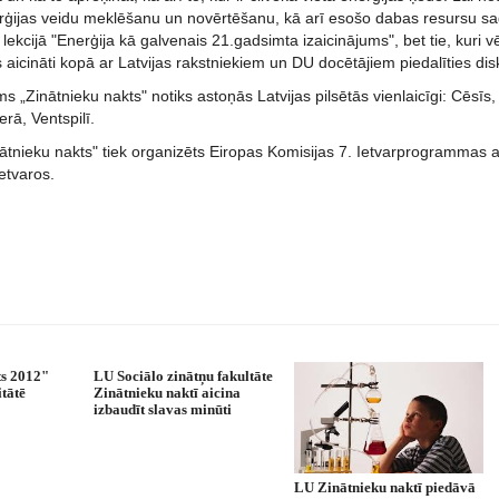
erģijas veidu meklēšanu un novērtēšanu, kā arī esošo dabas resursu s
ā lekcijā "Enerģija kā galvenais 21.gadsimta izaicinājums", bet tie, kuri v
s aicināti kopā ar Latvijas rakstniekiem un DU docētājiem piedalīties disku
„Zinātnieku nakts" notiks astoņās Latvijas pilsētās vienlaicīgi: Cēsīs
erā, Ventspilī.
tnieku nakts" tiek organizēts Eiropas Komisijas 7. Ietvarprogrammas at
etvaros.
ts 2012"
LU Sociālo zinātņu fakultāte
itātē
Zinātnieku naktī aicina
izbaudīt slavas minūti
LU Zinātnieku naktī piedāvā