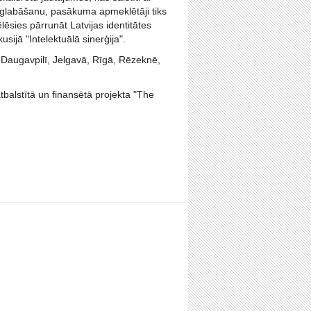
aglabāšanu, pasākuma apmeklētāji tiks
ēlēsies pārrunāt Latvijas identitātes
sijā "Intelektuālā sinerģija".
, Daugavpilī, Jelgavā, Rīgā, Rēzeknē,
balstītā un finansētā projekta "The