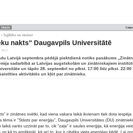
Cetur
» Izglītība un zinātne
eku nakts" Daugavpils Universitātē
. 09:57
adu Latvijā septembra pēdējā piektdienā notiks pasākums „Zinātni
mija sadarbībā ar Latvijas augstskolām un zinātniskajiem institū
versitāte un tāpēc 28. septembrī no plkst. 17:00 līdz plkst. 22:00 
saistīties aktivitātēs un kļūt par zinātnieku.
ts" ir zinātnes svētki, kad viena vakara laikā ikvienam tiek dota iespēja
ēma ir "Stāsts par enerģiju", Daugavpils Universitātes (DU) zinātnieki 
laikā varēs uzzināt par to, cik "zaļa" ir saules enerģija, kā enerģija vei
 un kā to aprēķināt, kā arī to, kur ir cilvēka vieta enerģijas ķēdē. Lai no