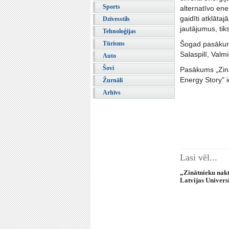
Sports
alternatīvo en
gaidīti atklātaj
Dzīvesstils
jautājumus, tik
Tehnoloģijas
Tūrisms
Šogad pasākums 
Salaspilī, Valmi
Auto
Šovi
Pasākums „Zinā
Energy Story" i
Žurnāli
Arhīvs
Lasi vēl...
„Zinātnieku nak
Latvijas Univers