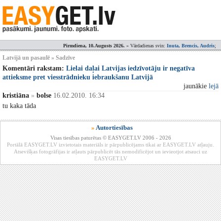
Pirmdiena, 10.Augusts 2026.
» Vārdadienas svin:
Inuta, Brencis, Audris
;
Latvijā un pasaulē » Sadzīve
Komentāri rakstam:
Lielai daļai Latvijas iedzīvotāju ir negatīva
attieksme pret viesstrādnieku iebraukšanu Latvijā
jaunākie
lejā
kristiāna
»
bolse
16.02.2010. 16:34
tu kaka tāda
»
Autortiesības
Visas tiesības paturētas © EASYGET.LV 2006 - 2026
Portālā EASYGET.LV izvietotais materiāls ir pārpublicējams tikai ar EASYGET.LV atļauju.
Atsevišķas fotogrāfijas ir atļauts pārpublicēt tās nemodificējot un ievieotjot atsauci uz
EASYGET.LV