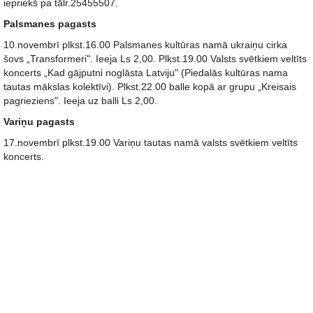
iepriekš pa tālr.25455507.
Palsmanes pagasts
10.novembrī plkst.16.00 Palsmanes kultūras namā ukraiņu cirka
šovs „Transformeri". Ieeja Ls 2,00. Plkst.19.00 Valsts svētkiem veltīts
koncerts „Kad gājputni noglāsta Latviju" (Piedalās kultūras nama
tautas mākslas kolektīvi). Plkst.22.00 balle kopā ar grupu „Kreisais
pagrieziens". Ieeja uz balli Ls 2,00.
Variņu pagasts
17.novembrī plkst.19.00 Variņu tautas namā valsts svētkiem veltīts
koncerts.