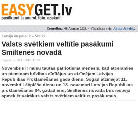
Ceturtdiena, 06.Augusts 2026.
» Vārdadienas svin:
Aisma, Askolds
;
Latvijā un pasaulē » Svētki
Valsts svētkiem veltītie pasākumi
Smiltenes novadā
EasyGet.lv,
08.11.2012. 11:59
Novembris ir mūsu tautas patriotisma mēnesis, kad atceramies
un pieminam brīvības cīnītājus un atzīmējam Latvijas
Republikas Proklamēšanas gada dienu. Šogad atzīmējot 11.
novembrī Lāčplēša dienu un 18. novembrī Latvijas Republikas
proklamēšanas 94. gadadienu, Smiltenes novadā būs iespēja
apmeklēt vairākus valsts svētkiem veltītus pasākumus.