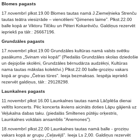
Blomes pagasts
17.novembrī plkst.19.00 Blomes tautas namā J.Ziemeļnieka Strenču
tautas teātra viesizrāde – viencēlieni "Ģimenes laime". Plkst.22.00
balle kopā ar Viktoru Tilčiku un Pēteri Kokarēviču. Galdiņus rezervēt
iepriekš pa tālr.: 26667196.
Grundzāles pagasts
17.novembrī plkst.19.00 Grundzāles kultūras namā valsts svētku
pasākums „Svinam visi kopā!" (Piedalās Grundzāles skolas dziedošie
un dejojošie skolēni, Grundzāles bērnudārza audzēkņi, Kultūras
nama tautas mākslas kolektīvi.) Plkst.22.00 balle-groziņu vakars
kopā ar grupu „Četras tūres". Ieeja bezmaksas. Iespēja iepriekš
rezervēt galdiņus, tālr.: 29128298.
Launkalnes pagasts
11.novembrī plkst 16.00 Launkalnes tautas namā Lāčplēša dienai
veltīts koncerts. Pēc koncerta ikviens aicināts doties Lāpu gājienā uz
Veļukalna dabas taku. (piedalās Smiltenes pūtēju orķestris,
Launkalnes vokālais ansamblis "Anemones").
18.novembrī plkst.22.00 Launkalnes tautas namā balle - groziņu
vakars kopā ar grupu „Ceļavējš". Ieeja Ls 2,00. Galdiņus rezervēt