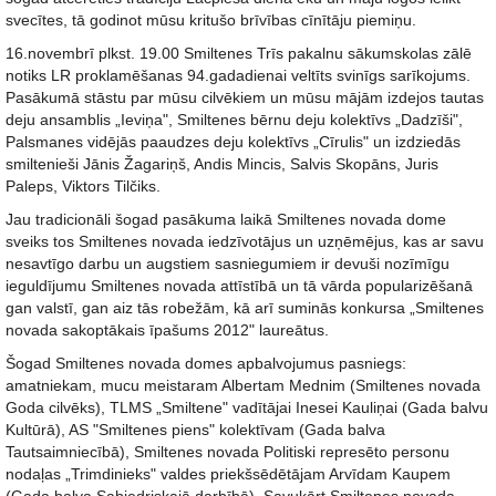
svecītes, tā godinot mūsu kritušo brīvības cīnītāju piemiņu.
16.novembrī plkst. 19.00 Smiltenes Trīs pakalnu sākumskolas zālē
notiks LR proklamēšanas 94.gadadienai veltīts svinīgs sarīkojums.
Pasākumā stāstu par mūsu cilvēkiem un mūsu mājām izdejos tautas
deju ansamblis „Ieviņa", Smiltenes bērnu deju kolektīvs „Dadzīši",
Palsmanes vidējās paaudzes deju kolektīvs „Cīrulis" un izdziedās
smiltenieši Jānis Žagariņš, Andis Mincis, Salvis Skopāns, Juris
Paleps, Viktors Tilčiks.
Jau tradicionāli šogad pasākuma laikā Smiltenes novada dome
sveiks tos Smiltenes novada iedzīvotājus un uzņēmējus, kas ar savu
nesavtīgo darbu un augstiem sasniegumiem ir devuši nozīmīgu
ieguldījumu Smiltenes novada attīstībā un tā vārda popularizēšanā
gan valstī, gan aiz tās robežām, kā arī suminās konkursa „Smiltenes
novada sakoptākais īpašums 2012" laureātus.
Šogad Smiltenes novada domes apbalvojumus pasniegs:
amatniekam, mucu meistaram Albertam Mednim (Smiltenes novada
Goda cilvēks), TLMS „Smiltene" vadītājai Inesei Kauliņai (Gada balvu
Kultūrā), AS "Smiltenes piens" kolektīvam (Gada balva
Tautsaimniecībā), Smiltenes novada Politiski represēto personu
nodaļas „Trimdinieks" valdes priekšsēdētājam Arvīdam Kaupem