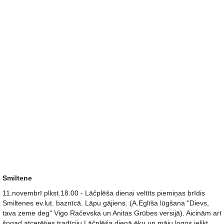
Smiltene
11.novembrī plkst.18.00 - Lāčplēša dienai veltīts piemiņas brīdis
Smiltenes ev.lut. baznīcā. Lāpu gājiens. (A.Eglīša lūgšana "Dievs,
tava zeme deg" Vigo Račevska un Anitas Grūbes versijā). Aicinām arī
šogad atcerēties tradīciju Lāčplēša dienā ēku un māju logos ielikt