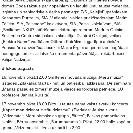
(Gada balva Sabiedriskajā darbībā). Savukārt Smiltenes novada
domes Goda rakstus par nopelniem un ieguldījumu tautsaimniecībā,
izglītībā un sabiedriskajā darbā pasniegs: Z/S „Kalējiņi" īpašniekam
Kasparam Purtrālim, SIA „Vudlande" valdes priekšsēdētājam Mārim
Zālītim, SIA „Palsmane" kolektīvam, SIA „Palsa" kolektīvam, SIA
„Smiltenes NKUP" attīrīšanas iekārtu operatoram Modrim Gulbim,
Smiltenes Centra vidusskolas skolotājai Dzintrai Ozoliņai, veikala
„Elektro Nams" vadītājam Otāram Putrālim, ilggadīgai aptiekārei,
Pensionāru apvienības loceklei Maijai Ērglei un pieredzes bagātajai
pedagoģei un izcilai latviešu ornamenta pārzinātājai, rokdarbniecei
Valijai Nadziņai.
Bilskas pagasts
16.novembrī plkst.12.00 Smiltenes novada muzejā „Mēru muiža"
izstādes „Zilākalna Marta - mīti un patiesība" atklāšana. (Ar semināru
„Manas pasaules zīmes" muzejā viesosies folkloras pētniece, LU
profesore Janīna Kursīte).
17.novembrī plkst.18.00 Birzuļu tautas namā valsts svētku koncerts
„Kāpēc man dziedāt svešu dziesmu". (Piedalās: Jauktais koris
„Vidzemīte"; Mēru pirmskolas grupa „Bitītes"; Bilskas pamatskolas
skolēni; Bērnu ansamblis „Šurumburums"). Plkst. 22.00 balle kopā ar
grupu „Vidzemnieki". Ieeja uz balli Ls 2,00.