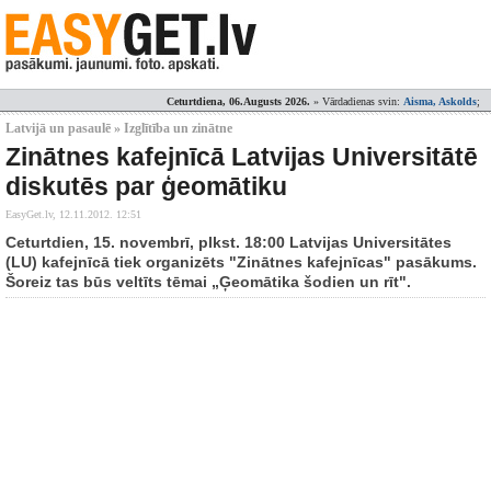
Ceturtdiena, 06.Augusts 2026.
» Vārdadienas svin:
Aisma, Askolds
;
Latvijā un pasaulē » Izglītība un zinātne
Zinātnes kafejnīcā Latvijas Universitātē
diskutēs par ģeomātiku
EasyGet.lv,
12.11.2012. 12:51
Ceturtdien, 15. novembrī, plkst. 18:00 Latvijas Universitātes
(LU) kafejnīcā tiek organizēts "Zinātnes kafejnīcas" pasākums.
Šoreiz tas būs veltīts tēmai „Ģeomātika šodien un rīt".