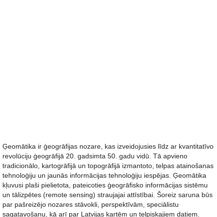
Ģeomātika ir ģeogrāfijas nozare, kas izveidojusies līdz ar kvantitatīvo
revolūciju ģeogrāfijā 20. gadsimta 50. gadu vidū. Tā apvieno
tradicionālo, kartogrāfijā un topogrāfijā izmantoto, telpas atainošanas
tehnoloģiju un jaunās informācijas tehnoloģiju iespējas. Ģeomātika
kļuvusi plaši pielietota, pateicoties ģeogrāfisko informācijas sistēmu
un tālizpētes (remote sensing) straujajai attīstībai. Šoreiz saruna būs
par pašreizējo nozares stāvokli, perspektīvām, speciālistu
sagatavošanu, kā arī par Latvijas kartēm un telpiskajiem datiem.