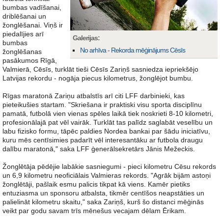
bumbas vadīšanai,
driblēšanai un
žonglēšanai. Viņš ir
piedalījies arī
Galerijas:
bumbas
No arhīva - Rekorda mēģinājums Cēsīs
žonglēšanas
pasākumos Rīgā,
Valmierā, Cēsīs, turklāt tieši Cēsīs Zariņš sasniedza iepriekšējo
Latvijas rekordu - nogāja piecus kilometrus, žonglējot bumbu.
Rīgas maratonā Zariņu atbalstīs arī citi LFF darbinieki, kas
pieteikušies startam. "Skriešana ir praktiski visu sporta disciplīnu
pamatā, futbolā vien vienas spēles laikā tiek noskrieti 8-10 kilometri,
profesionālajā pat vēl vairāk. Turklāt tas palīdz saglabāt veselību un
labu fizisko formu, tāpēc paldies Nordea bankai par šādu iniciatīvu,
kuru mēs centīsimies padarīt vēl interesantāku ar futbola draugu
dalību maratonā," saka LFF ģenerālsekretārs Jānis Mežeckis.
Žonglētāja pēdējie labākie sasniegumi - pieci kilometru Cēsu rekords
un 6,9 kilometru neoficiālais Valmieras rekords. "Agrāk bijām astoņi
žonglētāji, pašlaik esmu palicis tikpat kā viens. Kamēr pietiks
entuziasma un sponsoru atbalsta, tikmēr centīšos neapstāties un
palielināt kilometru skaitu," saka Zariņš, kurš šo distanci mēģinās
veikt par godu savam trīs mēnešus vecajam dēlam Ērikam.