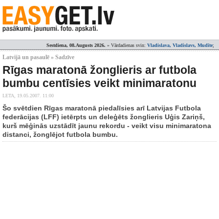
Sestdiena, 08.Augusts 2026.
» Vārdadienas svin:
Vladislava, Vladislavs, Mudīte
;
Latvijā un pasaulē » Sadzīve
Rīgas maratonā žonglieris ar futbola
bumbu centīsies veikt minimaratonu
LETA,
19.05.2007. 11:00
Šo svētdien Rīgas maratonā piedalīsies arī Latvijas Futbola
federācijas (LFF) ietērpts un deleģēts žonglieris Uģis Zariņš,
kurš mēģinās uzstādīt jaunu rekordu - veikt visu minimaratona
distanci, žonglējot futbola bumbu.