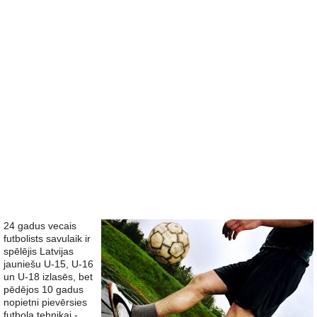
24 gadus vecais
futbolists savulaik ir
spēlējis Latvijas
jauniešu U-15, U-16
un U-18 izlasēs, bet
pēdējos 10 gadus
nopietni pievērsies
futbola tehnikai -