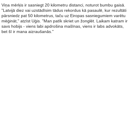
Viņa mērķis ir sasniegt 20 kilometru distanci, noturot bumbu gaisā.
"Latvijā diez vai uzstādīsim tādus rekordus kā pasaulē, kur rezultāti
pārsniedz pat 50 kilometrus, taču uz Eiropas sasniegumiem varētu
mēģināt," atzīst Uģis. "Man patīk skriet un žonglēt. Laikam katram ir
savs hobijs - viens labi apdrošina mašīnas, viens ir labs advokāts,
bet šī ir mana aizraušanās."