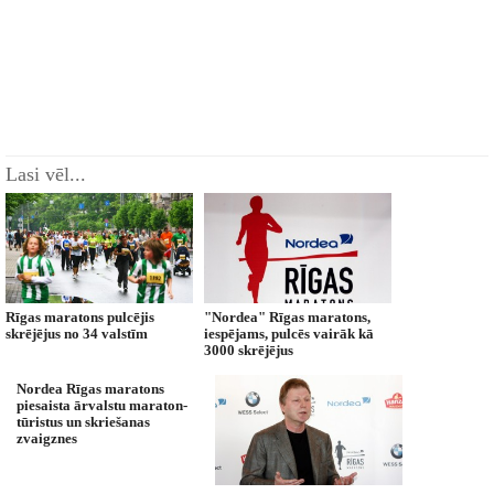
Lasi vēl...
Rīgas maratons pulcējis
"Nordea" Rīgas maratons,
skrējējus no 34 valstīm
iespējams, pulcēs vairāk kā
3000 skrējējus
Nordea Rīgas maratons
piesaista ārvalstu maraton-
tūristus un skriešanas
zvaigznes