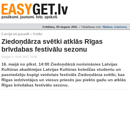
Svētdiena, 09.Augusts 2026.
» Vārdadienas svin:
Madara, Genoveva
;
Latvijā un pasaulē » Svētki
Ziedoņdārza svētki atklās Rīgas
brīvdabas festivālu sezonu
Easyget.lv,
10.05.2013. 10:38
16. maijā no plkst. 14:00 Ziedoņdārzā norisināsies Latvijas
Kultūras akadēmijas Latvijas Kultūras koledžas studentu un
pasniedzēju kopīgi veidotais festivāls Ziedoņdārza svētki, kas
Rīgas iedzīvotājus un viesus priecēs jau piekto gadu un atklās
Rīgas brīvdabas festivālu sezonu.