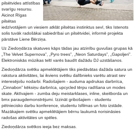
pilsētvides attīstības
svarīgu resursu.
Aicinot Rīgas
pilsētas
iedzīvotājiem un viesiem atklāt pilsētas instinktus sevī, tiks īstenots
solis tuvāk radošākai sabiedrībai un pilsētvidei, informē projekta
pārstāve Liene Bērziņa.
Uz Ziedoņdārza skatuves kāps tādas jau atzinību guvušas grupas kā
„The Velvet Supernova”, „Pyro trees”, „Neon Saturdays”, „Gapoljeri”.
Elektroniskās mūzikas teltī varēs baudīt dažādu DJ uzstāšanos.
Ziedoņdārza svētku apmeklētājiem tiks piedāvātas dažāda satura un
rakstura aktivitātes, lai ikviens svētku dalībnieks varētu atrast sev
interesējošu nodarbi. Radošajiem - auduma apdrukas darbnīca,
„Cinnabon” kēksiņu darbnīca, upcycled tērpu radīšana un modes
skate. Aktīvajiem - zumba deju meistarklases, inline, skeitborda un
bmx paraugdemonstrējumi. Izzināt gribošajiem - studentu
pētniecisko darbu konference, studentu īsfilmas un foto izstāde.
Mazākajiem svētku apmeklētājiem bērnu laukumā norisināsies
radošas aktivitātes un spēles.
Ziedoņdārza svētkos ieeja bez maksas.