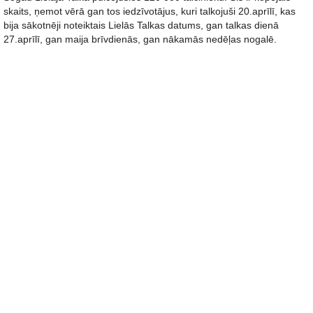
skaits, ņemot vērā gan tos iedzīvotājus, kuri talkojuši 20.aprīlī, kas
bija sākotnēji noteiktais Lielās Talkas datums, gan talkas dienā
27.aprīlī, gan maija brīvdienās, gan nākamās nedēļas nogalē.