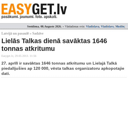
Sestdiena, 08.Augusts 2026.
» Vārdadienas svin:
Vladislava, Vladislavs, Mudīte
;
Latvijā un pasaulē » Sadzīve
Lielās Talkas dienā savāktas 1646
tonnas atkritumu
Easyget.lv,
29.05.2013. 11:56
27. aprīlī ir savāktas 1646 tonnas atkritumu un Lielajā Talkā
piedalījušies ap 120 000, vēsta talkas organizatoru apkopotajie
dati.