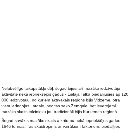
Nelabvēlīgo laikapstākļu dēļ, šogad bijusi arī mazāka iedzīvotāju
aktivitāte nekā iepriekšējos gadus - Lielajā Talkā piedalījušies ap 120
000 iedzīvotāju, no kuriem aktīvākais reģions bijis Vidzeme, otrā
vietā ierindojas Latgale, pēc tās seko Zemgale, bet ievērojami
mazāks skaits talcinieku jau tradicionāli bijis Kurzemes reģionā.
Šogad savākts mazāks skaits atkritumu nekā iepriekšējos gados –
1646 tonnas. Tas skaidrojams ar vairākiem faktoriem: piedalījies