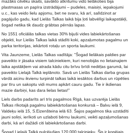
mazāks cilvēku skaits, savākto atkritumu vidū lielākoties bija
plastmasas un papīra izstrādājumi – pudeles, maisiņi, iepakojumi
u.c., kas veido lielu apjomu, bet ne svaru, kā arī, salīdzinot ar
pagājušo gadu, kad Lielās Talkas laikā bija ļoti labvēlīgi laikapstākļi,
šogad netika tik daudz grābtas pērnās lapas.
No 1551 oficiālās talkas vietas 30% bijuši vides labiekārtošanas
objekti, kur Lielās Talkas laikā stādīti koki, apzaļumotas pagalmu un
parka teritorijas, iekārtoti rotaļu un sporta laukumi.
Vita Jaunzeme, Lielās Talkas vadītāja: "Šogad lielākais paldies par
paveikto ir jāsaka visiem talciniekiem, kuri nenobijās no lietainajiem
laika apstākļiem vai atrada kādu citu brīvu brīdi nedēļas garumā, lai
paveikto Lielajā Talkā ieplānoto. Savā un Lielās Talkas darba grupas
vārdā aicinu ikvienu turpināt talkas laikā iesāktos darbus un rūpēties
par tīru un sakoptu vidi mums apkārt cauru gadu. Tie ir ikdienas
mazie darbiņi, kas dara lielas lietas!”
Liels darbs padarīts arī trīs pagalmos Rīgā, kas uzvarēja Lielās
Talkas rīkotajā pagalmu labiekārtošanas konkursā – Balvu ielā 9,
Valdeķu ielā 15, S.Eizenšteina ielā 63. Šajos pagalmos tika uzstādīti
jauni soliņi, ierīkoti un uzlaboti bērnu laukumi, veikti apzaļumošanas
darbi, kā arī dažādi citi labiekārtošanas darbi.
Šogad Lielajā Talkā pulcējušies 120 000 talcinieku. Šis ir kopējais