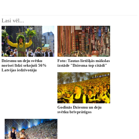
Lasi vēl...
Dziesmu un deju svētku
Foto: Tautas lietišķās mākslas
norisei līdzi sekojuši 56%
izstāde "Dziesma top citādi"
Latvijas iedzīvotāju
Godinās Dziesmu un deju
svētku brīvprātīgos