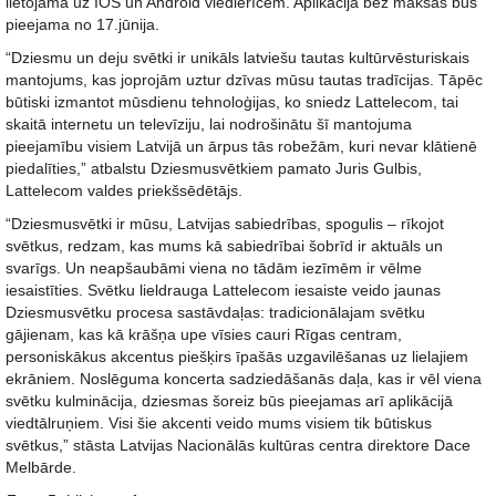
lietojama uz IOS un Android viedierīcēm. Aplikācija bez maksas būs
pieejama no 17.jūnija.
“Dziesmu un deju svētki ir unikāls latviešu tautas kultūrvēsturiskais
mantojums, kas joprojām uztur dzīvas mūsu tautas tradīcijas. Tāpēc
būtiski izmantot mūsdienu tehnoloģijas, ko sniedz Lattelecom, tai
skaitā internetu un televīziju, lai nodrošinātu šī mantojuma
pieejamību visiem Latvijā un ārpus tās robežām, kuri nevar klātienē
piedalīties,” atbalstu Dziesmusvētkiem pamato Juris Gulbis,
Lattelecom valdes priekšsēdētājs.
“Dziesmusvētki ir mūsu, Latvijas sabiedrības, spogulis – rīkojot
svētkus, redzam, kas mums kā sabiedrībai šobrīd ir aktuāls un
svarīgs. Un neapšaubāmi viena no tādām iezīmēm ir vēlme
iesaistīties. Svētku lieldrauga Lattelecom iesaiste veido jaunas
Dziesmusvētku procesa sastāvdaļas: tradicionālajam svētku
gājienam, kas kā krāšņa upe vīsies cauri Rīgas centram,
personiskākus akcentus piešķirs īpašās uzgavilēšanas uz lielajiem
ekrāniem. Noslēguma koncerta sadziedāšanās daļa, kas ir vēl viena
svētku kulminācija, dziesmas šoreiz būs pieejamas arī aplikācijā
viedtālruņiem. Visi šie akcenti veido mums visiem tik būtiskus
svētkus,” stāsta Latvijas Nacionālās kultūras centra direktore Dace
Melbārde.