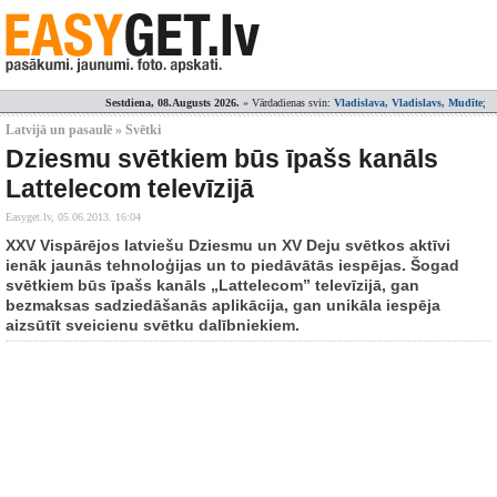
Sestdiena, 08.Augusts 2026.
» Vārdadienas svin:
Vladislava, Vladislavs, Mudīte
;
Latvijā un pasaulē » Svētki
Dziesmu svētkiem būs īpašs kanāls
Lattelecom televīzijā
Easyget.lv,
05.06.2013. 16:04
XXV Vispārējos latviešu Dziesmu un XV Deju svētkos aktīvi
ienāk jaunās tehnoloģijas un to piedāvātās iespējas. Šogad
svētkiem būs īpašs kanāls „Lattelecom” televīzijā, gan
bezmaksas sadziedāšanās aplikācija, gan unikāla iespēja
aizsūtīt sveicienu svētku dalībniekiem.