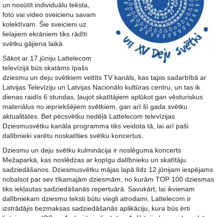
un nosūtīt individuālu teksta,
foto vai video sveicienu savam
kolektīvam. Šie sveicieni uz
lielajiem ekrāniem tiks rādīti
svētku gājiena laikā.
Sākot ar 17.jūniju Lattelecom
televīzijā būs skatāms īpašs
dziesmu un deju svētkiem veltīts TV kanāls, kas tapis sadarbībā ar
Latvijas Televīziju un Latvijas Nacionālo kultūras centru, un tas ik
dienas raidīs 6 stundas, ļaujot skatītājiem aplūkot gan vēsturiskus
materiālus no iepriekšējiem svētkiem, gan arī šī gada svētku
aktualitātes. Bet pēcsvētku nedēļā Lattelecom televīzijas
Dziesmusvētku kanāla programma tiks veidota tā, lai arī paši
dalībnieki varētu noskatīties svētku koncertus.
Dziesmu un deju svētku kulminācija ir noslēguma koncerts
Mežaparkā, kas noslēdzas ar kopīgu dalībnieku un skatītāju
sadziedāšanos. Dziesmusvētku mājas lapā līdz 12.jūnijam iespējams
nobalsot par sev tīkamajām dziesmām, no kurām TOP 100 dziesmas
tiks iekļautas sadziedāšanās repertuārā. Savukārt, lai ikvienam
dalībniekam dziesmu teksti būtu viegli atrodami, Lattelecom ir
izstrādājis bezmaksas sadziedāšanās aplikāciju, kura būs ērti