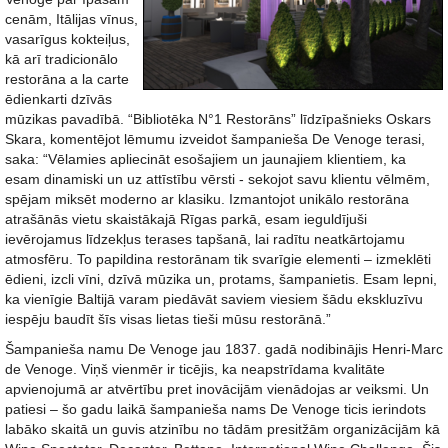
cenām, Itālijas vīnus,
vasarīgus kokteiļus,
kā arī tradicionālo
restorāna a la carte
ēdienkarti dzīvās
mūzikas pavadībā. “Bibliotēka N°1 Restorāns” līdzīpašnieks Oskars
Skara, komentējot lēmumu izveidot šampanieša De Venoge terasi,
saka: “Vēlamies apliecināt esošajiem un jaunajiem klientiem, ka
esam dinamiski un uz attīstību vērsti - sekojot savu klientu vēlmēm,
spējam miksēt moderno ar klasiku. Izmantojot unikālo restorāna
atrašānās vietu skaistākajā Rīgas parkā, esam ieguldījuši
ievērojamus līdzekļus terases tapšanā, lai radītu neatkārtojamu
atmosfēru. To papildina restorānam tik svarīgie elementi – izmeklēti
ēdieni, izcli vīni, dzīvā mūzika un, protams, šampanietis. Esam lepni,
ka vienīgie Baltijā varam piedāvāt saviem viesiem šādu ekskluzīvu
iespēju baudīt šīs visas lietas tieši mūsu restorānā.”
Šampanieša namu De Venoge jau 1837. gadā nodibinājis Henri-Marc
de Venoge. Viņš vienmēr ir ticējis, ka neapstrīdama kvalitāte
apvienojumā ar atvērtību pret inovācijām vienādojas ar veiksmi. Un
patiesi – šo gadu laikā šampanieša nams De Venoge ticis ierindots
labāko skaitā un guvis atzinību no tādām presitžām organizācijām kā