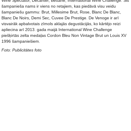
Wine Spectator, Decanter, Bettane, International Wine Challenge. Šis
šampanieša nams ir viens no retajiem, kas piedāvā visu veidu
šampaniešu gammu: Brut, Millesime Brut, Rose, Blanc De Blanc,
Blanc De Noirs, Demi Sec, Cuvee De Prestige. De Venoge ir arī
visvairāk apbalvotais zīmols aklajās degustācijās, ko kārtējo reizi
apliecina arī 2013. gada maijā International Wine Challenge
piešķirtās zelta medaļas Cordon Bleu Non Vintage Brut un Louis XV
1996 šampaniešiem.
Foto: Publicitātes foto