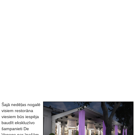
Šajā nedēļas nogalē
visiem restorāna
viesiem būs iespēja
baudīt ekskluzīvo
šampanieti De
Venoge par īpašām