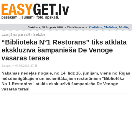
Sestdiena, 08.Augusts 2026.
» Vārdadienas svin:
Vladislava, Vladislavs, Mudīte
;
Latvijā un pasaulē » Sadzīve
“Bibliotēka N°1 Restorāns” tiks atklāta
ekskluzīvā šampanieša De Venoge
vasaras terase
Easyget.lv,
07.06.2013. 17:38
Nākamās nedēļas nogalē, no 14. līdz 16. jūnijam, viens no Rīgas
mūsdienīgākajiem un iecienītākajiem restorāniem “Bibliotēka
No 1 Restorāns” atklās ekskluzīvā šampanieša De Venoge
vasaras terasi.