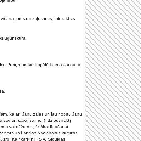
tojamību.
šana, pirts un zāļu zintis, interaktīvs
les ugunskura
rkle-Puriņa un kokli spēlē Laima Jansone
sā,
ālam, kā arī Jāņu zāles un jau nopītu Jāņu
u sev un savai saimei (līdz pusnaktij
amie vai sēžamie, ērtākai līgošanai.
ervāts un Latvijas Nacionālais kultūras
z/s "Kalnkārkliņi", SIA "Siguldas