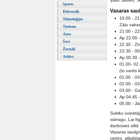
īpaši Saules, S
Sports
Vasaras sau
Dzīvesstils
19.00 - 21
Tehnoloģijas
Zāļu vakar
Tūrisms
21.00 - 2
Auto
Ap 22.00 -
Šovi
22.30 - Z
Žurnāli
23.30 - 00
Arhīvs
Ap 00.30 -
01.00- 02.
(to varēs k
01.00 - 0
02.00 - 0
03.00 - Ga
Ap 04.45 -
05.00 - J
Svētku svinētāj
vainagu. Lai lī
darbosies siltā
Vasaras saulgr
centrs, atbalst