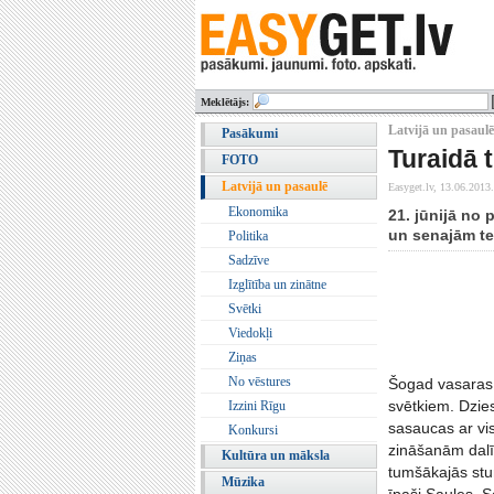
Meklētājs:
Latvijā un pasaulē
Pasākumi
Turaidā 
FOTO
Latvijā un pasaulē
Easyget.lv,
13.06.2013.
Ekonomika
21. jūnijā no 
un senajām tei
Politika
Sadzīve
Izglītība un zinātne
Svētki
Viedokļi
Ziņas
No vēstures
Šogad vasaras 
svētkiem. Dzies
Izzini Rīgu
sasaucas ar vi
Konkursi
zināšanām dalī
Kultūra un māksla
tumšākajās stu
Mūzika