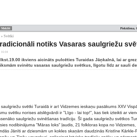
Piektdiena, 
 » Svētki
tradicionāli notiks Vasaras saulgriežu svē
 16:04
plkst.19.00 ikviens aicināts pulcēties Turaidas Jāņkalnā, lai ar 
ksmām svinētu vasaras saulgriežu svētkus, līgotu līdz ar sauli de
saulgriežu svētki Turaidā ir arī Vidzemes ieskaņu pasākums XXV Visp
mu svētku norises atslēgvārdi ir "Līgo - lai top!", kas tiek izteikti ar v
ssenāko saulgriežu svinēšanas tradīciju. Šī gada saulgriežu svētkos 
sies nodibinājuma "Māras loks" ļaudis, 21 folkloras kopa no Vidzemes
ndās Jānīti ar dziesmām un kokles skaņām daudzinās Kristīne Kārkle-