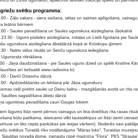
enču un Zinšu ugunskuri, apliecinot latvisko tradīciju spēku un pārman
lgriežu svētku programma:
.00 - Zāļu vakars - siera siešana, sētas un saimes aplīgošana, vainagu vī
a teātris bērniem
2.00 - Saules pavadīšana un Saules ugunskura aizdegšana Jāņkalnā
 23.30 - Uguns pūdeles aizdegšana, rotaļas un Lielā līgošana pie Sau
inšu ugunskura aizdegšana ābeļdārzā kopā ar Krūskopu ģimeni
.30 - Nakts vidus rituāls un Senču ugunskura iedegšana
 Ugunsrata ritināšana
00 - Jāņa daudzināšana - pie Saules uguns dzied un spēlē Kristīne Kā
lausīties arī tiešsaitē www.radiooira.lv)
3.00 - Danči Dziesmu dārzā
3.00 - Apdziedāšanās un lekšana pār Jāņa ugunskuru
ismas ceļš pretim saulei uz Dainu kalnu - mazgāšanās avotā un rīta ra
 Saulītes sagaidīšana ābeļu dārzā
āņa uguntiņas pavadīšana cauri Gaujas lokiem
iem lūgums līdzi ņemt pērnos vainagus un lina dvielīšus rīta rasas ritu
gošana būtu patīkama, ieteicams vilkt tautastērpus un līdzi ņemt cienast
 virtuve un tiks cepta pankūkas pie ieejas vārtiem). Noderēs savi paklāj
iežu svētkus Turaidā rīko nodibinājums "Māras loks", Turaidas muzejrez
a Siguldas novada dome, cienastu rūpē maiznīca "Flora", PKS "Straupe", 