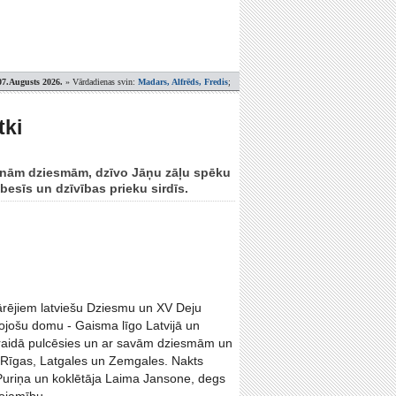
07.Augusts 2026.
» Vārdadienas svin:
Madars, Alfrēds, Fredis
;
tki
greznām dziesmām, dzīvo Jāņu zāļu spēku
besīs un dzīvības prieku sirdīs.
ārējiem latviešu Dziesmu un XV Deju
ienojošu domu - Gaisma līgo Latvijā un
Turaidā pulcēsies un ar savām dziesmām un
, Rīgas, Latgales un Zemgales. Nakts
Puriņa un koklētāja Laima Jansone, degs