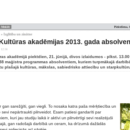
Piektdiena, 
» Izglītība un zinātne
 Kultūras akadēmijas 2013. gada absolven
 12:56
ras akadēmijā piektdien, 21. jūnijā, divos izlaidumos - plkst. 13.00
38 maģistra programmas absolventiem, kuriem turpmākajā darbībā b
tu plašajā kultūras, mākslas, sabiedrisko attiecību un starpkultūr
 ir gan sarežģīti, gan viegli. To nosaka katra paša mērķtiecība un
 sevi nepārtraukti pilnveidot. Esam patiesi gandarīti par
iem, kuri jau studiju laikā ir aktīvi un pilnvērtīgi sevi realizējuši
ajā, gan radošajā darbībā un ceram, ka drīzumā dažādās
sevi apliecinās arī pārējie.