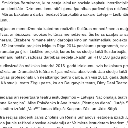
 Smildziņa-Bērtulsone, kura pētīja laimi un sociālo kapitālu interdisci
un identitāte: Dzimumu lomu attēlojuma īpatnības parfimērijas reklām
rī Māras bakalaura darbs, beidzot Starpkultūru sakaru Latvija – Lielbr
jumu.
loģijas un menedžmenta katedras realizēto Kultūras menedžmenta maģi
tīvas, ambiciozas, radošas kultūras menedžeres. Šis kurss izceļas ar s
mēram, Elizabere Nīmane aktīvi darbojas kino un multimediālu projektu 
s 3D karnevāla projekts iekļauts Rīga 2014 pasākumu programmā, savu
ramaturgu ģildi. Lielākie projekti, kuros kurss studiju laikā līdzdarbojā
ēlmaņu nakts”, radošās darbības nedēļa „Radi!” un RTU 150 gadu jubile
 audiovizuālās mākslas katedrā 2013. gadā izlaidumu svin bakalaur
māksla un Dramatiskā teātra režijas māksla absolventi. Jau studiju laikā
atvijas profesionālo un neatkarīgo teātru darbā, arī visi 2013. gada dip
A studiju teātrī Zirgu pasts, kā arī Daugavpils teātrī, Dirty Deal Teatro,
piedalās arī repertuāra teātru iestudējumos – Latvijas Nacionālajā teātrī
nna Kareņina”, Alise Polačenko ir Aņa izrādē „Piemiņas diena”, Jurģis
s teātra izrādē „Vau!!!” lomas tēlojuši Kaspars Zāle un Uldis Siliņš.
tra režijas studenti Jānis Znotiņš un Reinis Suhanovs iestudēja izrādi
adā jaunie režisori absolvē akadēmiju ar Valmierā iestudētām izrādēm „Vi