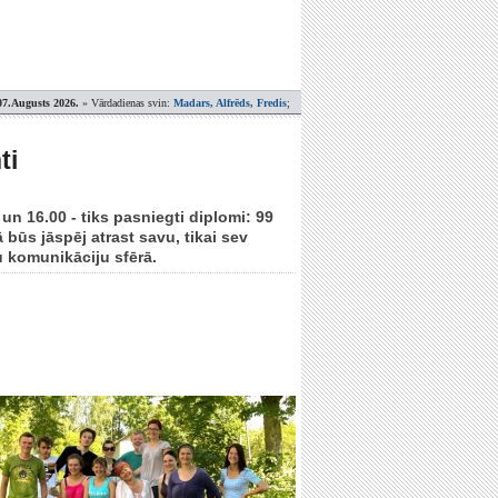
07.Augusts 2026.
» Vārdadienas svin:
Madars, Alfrēds, Fredis
;
ti
 un 16.00 - tiks pasniegti diplomi: 99
ūs jāspēj atrast savu, tikai sev
u komunikāciju sfērā.