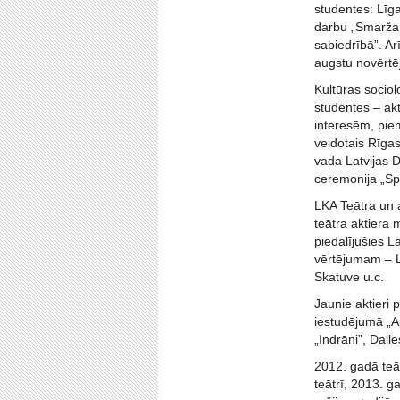
studentes: Līga
darbu „Smarža 
sabiedrībā”. A
augstu novērtē
Kultūras socio
studentes – ak
interesēm, pie
veidotais Rīga
vada Latvijas D
ceremonija „Sp
LKA Teātra un
teātra aktiera 
piedalījušies L
vērtējumam – LK
Skatuve u.c.
Jaunie aktieri 
iestudējumā „A
„Indrāni”, Daile
2012. gadā teā
teātrī, 2013. g