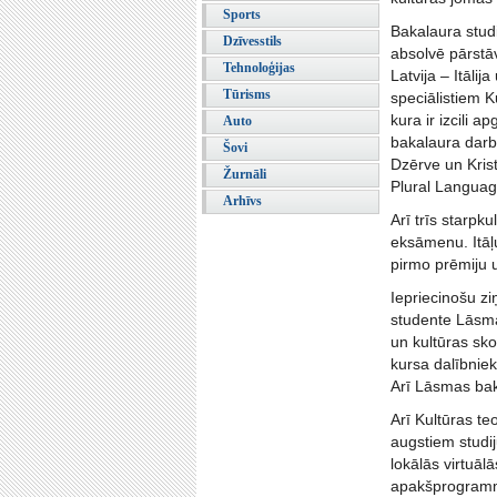
Sports
Bakalaura stud
Dzīvesstils
absolvē pārstāvj
Tehnoloģijas
Latvija – Itāli
Tūrisms
speciālistiem K
kura ir izcili 
Auto
bakalaura darb
Šovi
Dzērve un Kris
Žurnāli
Plural Language
Arhīvs
Arī trīs starpk
eksāmenu. Itāļu
pirmo prēmiju u
Iepriecinošu zi
studente Lāsma
un kultūras sko
kursa dalībniek
Arī Lāsmas bak
Arī Kultūras t
augstiem studi
lokālās virtuāl
apakšprogramma