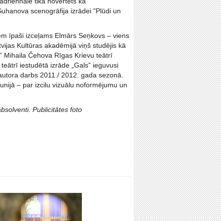
adriennālē tika novērtēts kā
uhanova scenogrāfija izrādei "Plūdi un
m īpaši izceļams Elmārs Seņkovs – viens
vijas Kultūras akadēmijā viņš studējis kā
” Mihaila Čehova Rīgas Krievu teātrī
eātrī iestudētā izrāde „Gals” ieguvusi
 autora darbs 2011./ 2012. gada sezonā.
unijā – par izcilu vizuālu noformējumu un
solventi. Publicitātes foto