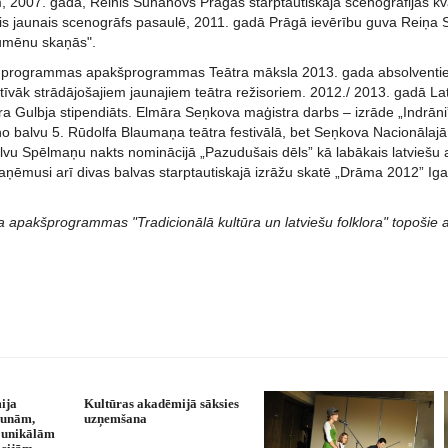
m, 2007. gadā, Reinis Suhanovs Prāgas starptautiskajā scenogrāfijas kv
s jaunais scenogrāfs pasaulē, 2011. gadā Prāgā ievērību guva Reiņa S
aumēnu skaņās".
a programmas apakšprogrammas Teātra māksla 2013. gada absolventie
tīvāk strādājošajiem jaunajiem teātra režisoriem. 2012./ 2013. gadā Lat
a Gulbja stipendiāts. Elmāra Seņkova maģistra darbs – izrāde „Indrāni
o balvu 5. Rūdolfa Blaumaņa teātra festivālā, bet Seņkova Nacionālajā t
lvu Spēlmaņu nakts nominācijā „Pazudušais dēls” kā labākais latviešu
aņēmusi arī divas balvas starptautiskajā izrāžu skatē „Drāma 2012” Iga
 apakšprogrammas "Tradicionālā kultūra un latviešu folklora" topošie ab
ija
Kultūras akadēmijā sāksies
jaunām,
uzņemšana
 unikālām