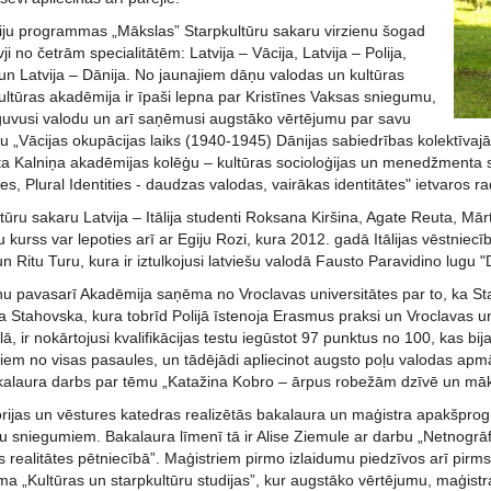
iju programmas „Mākslas” Starpkultūru sakaru virzienu šogad
i no četrām specialitātēm: Latvija – Vācija, Latvija – Polija,
ja un Latvija – Dānija. No jaunajiem dāņu valodas un kultūras
ultūras akadēmija ir īpaši lepna par Kristīnes Vaksas sniegumu,
apguvusi valodu un arī saņēmusi augstāko vērtējumu par savu
u „Vācijas okupācijas laiks (1940-1945) Dānijas sabiedrības kolektīvaj
ta Kalniņa akadēmijas kolēģu – kultūras socioloģijas un menedžmenta st
s, Plural Identities - daudzas valodas, vairākas identitātes" ietvaros ra
ultūru sakaru Latvija – Itālija studenti Roksana Kiršina, Agate Reuta, Mār
 kurss var lepoties arī ar Egiju Rozi, kura 2012. gadā Itālijas vēstniec
n Ritu Turu, kura ir iztulkojusi latviešu valodā Fausto Paravidino lugu "Di
ņu pavasarī Akadēmija saņēma no Vroclavas universitātes par to, ka Star
 Stahovska, kura tobrīd Polijā īstenoja Erasmus praksi un Vroclavas un
lā, ir nokārtojusi kvalifikācijas testu iegūstot 97 punktus no 100, kas bi
iem no visas pasaules, un tādējādi apliecinot augsto poļu valodas apmā
alaura darbs par tēmu „Katažina Kobro – ārpus robežām dzīvē un mākslā”
eorijas un vēstures katedras realizētās bakalaura un maģistra apakšpro
ju sniegumiem. Bakalaura līmenī tā ir Alise Ziemule ar darbu „Netnogrā
ās realitātes pētniecībā”. Maģistriem pirmo izlaidumu piedzīvos arī pir
 „Kultūras un starpkultūru studijas”, kur augstāko vērtējumu, maģist