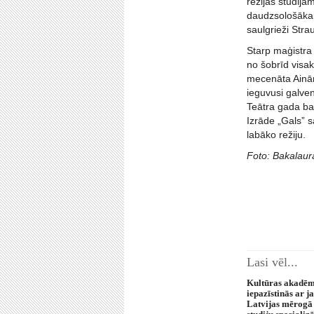
režijas studijā
daudzsološākai
saulgrieži Str
Starp maģistr
no šobrīd visak
mecenāta Ainār
ieguvusi galven
Teātra gada ba
Izrāde „Gals” s
labāko režiju.
Foto: Bakalaura
Lasi vēl...
Kultūras akadēm
iepazīstinās ar 
Latvijas mērogā