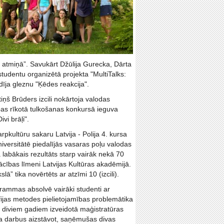
ā atmiņā”. Savukārt Džūlija Gurecka, Dārta
udentu organizētā projekta "MultiTalks:
dīja gleznu "Ķēdes reakcija".
tiņš Brūders izcili nokārtoja valodas
ības rīkotā tulkošanas konkursā ieguva
vi brāļi".
pkultūru sakaru Latvija - Polija 4. kursa
iversitātē piedalījās vasaras poļu valodas
ja labākais rezultāts starp vairāk nekā 70
cības līmeni Latvijas Kultūras akadēmijā.
 tika novērtēts ar atzīmi 10 (izcili).
grammas absolvē vairāki studenti ar
fijas metodes pielietojamības problemātika
ms diviem gadiem izveidotā maģistratūras
ra darbus aizstāvot, saņēmušas divas