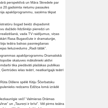
plinārā perspektīvā un Māra Skredele par
ās 20.gadsimta rietumu pasaules
itānija apakšprogrammu, saņēma tikpat
stratūru šogad beidz divpadsmit
avu dažādo līdzšinējo pieredzi un
realizēšanā, vada TV raidījumus, viņas
kārt Rasa Bugavičute ir dramaturģe,
s, bija teātra balvas pasniegšanas
jas lieluzvedums „Radi tālāk”.
a programmas apakšprogrammu Dramatiskā
 topošie skatuves mākslinieki aktīvi
lomdarbi tika piedāvāti plašākas publikas
 Ģertrūdes ielas teātrī, neatkarīgajā teātrī
 Rūta Dišlere spēlē Kitiju Ščerbatsku
 Spulenieks redzams Edžiņa lomā izrādē
 „Bezkaunīgie veči” Valmieras Drāmas
rve” un „Taureņi ir brīvi”. Vēl pirms teātra