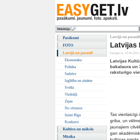
Meklētājs:
Latvijā un pasaulē 
Pasākumi
Latvijas
FOTO
Latvijā un pasaulē
Easyget.lv,
19.06.2013.
Ekonomika
Latvijas Kultū
bakalaura un 
Politika
raksturīgo vie
Sadzīve
Izglītība un zinātne
Svētki
Viedokļi
Ziņas
No vēstures
Tas vienlaicīgi
Izzini Rīgu
griba, un vēlme
Konkursi
jaunajiem cilvēk
Kultūra un māksla
gan akadēmisk
Mūzika
kultūras jomās 