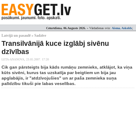
Ceturtdiena, 06.Augusts 2026.
» Vārdadienas svin:
Aisma, Askolds
;
Latvijā un pasaulē » Sadzīve
Transilvānijā kuce izglābj sivēnu
dzīvības
LETA-ANANOVA,
23.05.2007. 17:20
Cik gan pārsteigts bija kāds rumāņu zemnieks, atklājot, ka viņa
kūts sivēni, kurus tas uzskatīja par beigtiem un bija jau
apglabājis, ir "atdzīvojušies" un ar paša zemnieka suņa
palīdzību tikuši pie labas veselības.