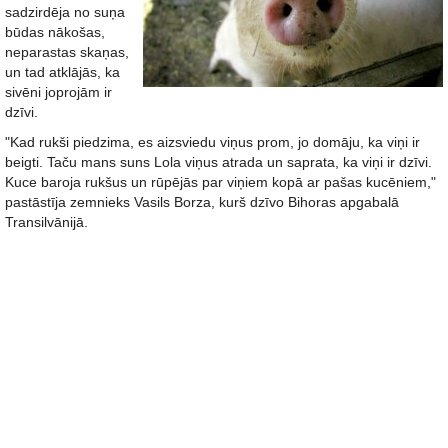
sadzirdēja no suņa
būdas nākošas,
neparastas skaņas,
un tad atklājās, ka
sivēni joprojām ir
dzīvi.
"Kad rukši piedzima, es aizsviedu viņus prom, jo domāju, ka viņi ir
beigti. Taču mans suns Lola viņus atrada un saprata, ka viņi ir dzīvi.
Kuce baroja rukšus un rūpējās par viņiem kopā ar pašas kucēniem,"
pastāstīja zemnieks Vasils Borza, kurš dzīvo Bihoras apgabalā
Transilvānijā.