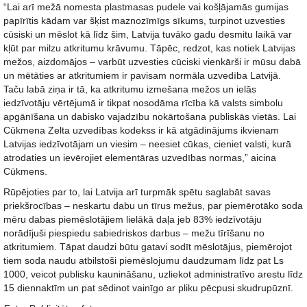
“Lai arī mežā nomesta plastmasas pudele vai košļājamās gumijas
papīrītis kādam var šķist maznozīmīgs sīkums, turpinot uzvesties
cūsiski un mēslot kā līdz šim, Latvija tuvāko gadu desmitu laikā var
kļūt par milzu atkritumu krāvumu. Tāpēc, redzot, kas notiek Latvijas
mežos, aizdomājos – varbūt uzvesties cūciski vienkārši ir mūsu dabā
un mētāties ar atkritumiem ir pavisam normāla uzvedība Latvijā.
Taču labā ziņa ir tā, ka atkritumu izmešana mežos un ielās
iedzīvotāju vērtējumā ir tikpat nosodāma rīcība kā valsts simbolu
apgānīšana un dabisko vajadzību nokārtošana publiskās vietās. Lai
Cūkmena Zelta uzvedības kodekss ir kā atgādinājums ikvienam
Latvijas iedzīvotājam un viesim – neesiet cūkas, cieniet valsti, kurā
atrodaties un ievērojiet elementāras uzvedības normas,” aicina
Cūkmens.
Rūpējoties par to, lai Latvija arī turpmāk spētu saglabāt savas
priekšrocības – neskartu dabu un tīrus mežus, par piemērotāko soda
mēru dabas piemēslotājiem lielākā daļa jeb 83% iedzīvotāju
norādījuši piespiedu sabiedriskos darbus – mežu tīrīšanu no
atkritumiem. Tāpat daudzi būtu gatavi sodīt mēslotājus, piemērojot
tiem soda naudu atbilstoši piemēslojumu daudzumam līdz pat Ls
1000, veicot publisku kaunināšanu, uzliekot administratīvo arestu līdz
15 diennaktīm un pat sēdinot vainīgo ar pliku pēcpusi skudrupūznī.