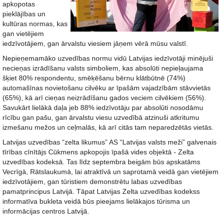
apkopotas
pieklājības un
kultūras normas, kas
gan vietējiem
iedzīvotājiem, gan ārvalstu viesiem jāņem vērā mūsu valstī.
Nepieņemamāko uzvedības normu vidū Latvijas iedzīvotāji minējuši
necieņas izrādīšanu valsts simboliem, kas absolūti nepieļaujama
šķiet 80% respondentu, smēķēšanu bērnu klātbūtnē (74%)
automašīnas novietošanu cilvēku ar īpašām vajadzībām stāvvietās
(65%), kā arī cieņas neizrādīšanu gados veciem cilvēkiem (56%).
Savukārt lielākā daļa jeb 88% iedzīvotāju par absolūti nosodāmu
rīcību gan pašu, gan ārvalstu viesu uzvedībā atzinuši atkritumu
izmešanu mežos un ceļmalās, kā arī citās tam neparedzētās vietās.
Latvijas uzvedības “zelta likumus” AS “Latvijas valsts meži” galvenais
tīrības cīnītājs Cūkmens apkopojis īpašā vides objektā - Zelta
uzvedības kodeksā. Tas līdz septembra beigām būs apskatāms
Vecrīgā, Rātslaukumā, lai atraktīvā un saprotamā veidā gan vietējiem
iedzīvotājiem, gan tūristiem demonstrētu labas uzvedības
pamatprincipus Latvijā. Tāpat Latvijas Zelta uzvedības kodekss
informatīva bukleta veidā būs pieejams lielākajos tūrisma un
informācijas centros Latvijā.