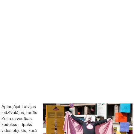
Aptaujājot Latvijas
iedzīvotājus, radīts
Zelta uzvedības
kodekss – īpašs
vides objekts, kurā