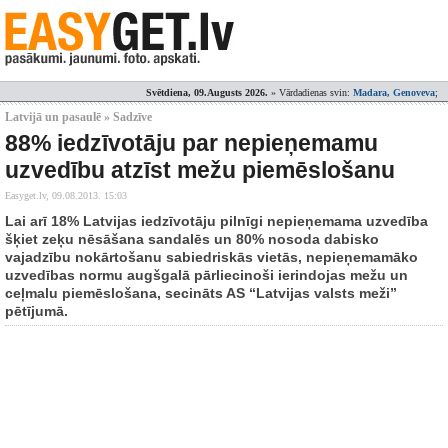
Svētdiena, 09.Augusts 2026.
» Vārdadienas svin:
Madara, Genoveva
;
Latvijā un pasaulē » Sadzīve
88% iedzīvotāju par nepieņemamu
uzvedību atzīst mežu piemēslošanu
Easyget.lv,
09.08.2013. 15:03
Lai arī 18% Latvijas iedzīvotāju pilnīgi nepieņemama uzvedība
šķiet zeķu nēsāšana sandalēs un 80% nosoda dabisko
vajadzību nokārtošanu sabiedriskās vietās, nepieņemamāko
uzvedības normu augšgalā pārliecinoši ierindojas mežu un
ceļmalu piemēslošana, secināts AS “Latvijas valsts meži”
pētījumā.