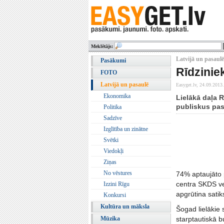
Meklētājs:
Latvijā un pasaulē
Pasākumi
Rīdziniek
FOTO
Latvijā un pasaulē
Easyget.lv,
24.09.2013.
Ekonomika
Lielākā daļa R
publiskus pa
Politika
Sadzīve
Izglītība un zinātne
Svētki
Viedokļi
Ziņas
No vēstures
74% aptaujāto p
centra SKDS ve
Izzini Rīgu
apgrūtina satik
Konkursi
Kultūra un māksla
Šogad lielākie 
Mūzika
starptautiskā 