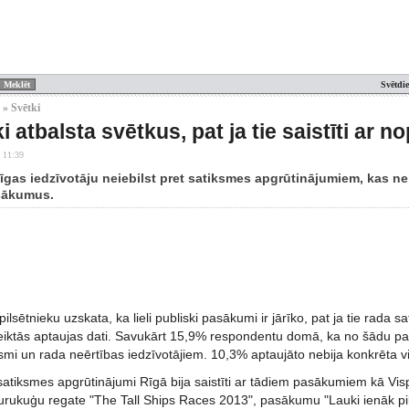
Svētdi
 » Svētki
i atbalsta svētkus, pat ja tie saistīti ar
 11:39
īgas iedzīvotāju neiebilst pret satiksmes apgrūtinājumiem, kas ne
sākumus.
ilsētnieku uzskata, ka lieli publiski pasākumi ir jārīko, pat ja tie rada 
iktās aptaujas dati. Savukārt 15,9% respondentu domā, ka no šādu pas
smi un rada neērtības iedzīvotājiem. 10,3% aptaujāto nebija konkrēta v
satiksmes apgrūtinājumi Rīgā bija saistīti ar tādiem pasākumiem kā Vis
burukuģu regate "The Tall Ships Races 2013", pasākumu "Lauki ienāk pil