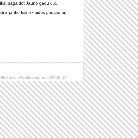
aikā, sagaidot Jauno gadu u.c.
 ir jārīko lieli izklaides pasākumi,
modificējot un ievieotjot atsauci uz EASYGET.LV