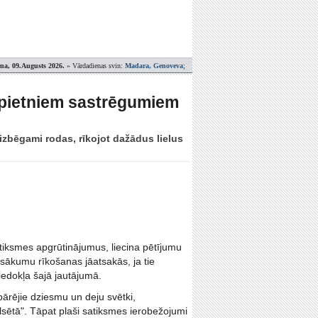
ena, 09.Augusts 2026.
» Vārdadienas svin:
Madara, Genoveva
;
 nopietniem sastrēgumiem
izbēgami rodas, rīkojot dažādus lielus
satiksmes apgrūtinājumus, liecina pētījumu
ākumu rīkošanas jāatsakās, ja tie
iedokļa šajā jautājumā.
pārējie dziesmu un deju svētki,
sētā". Tāpat plaši satiksmes ierobežojumi