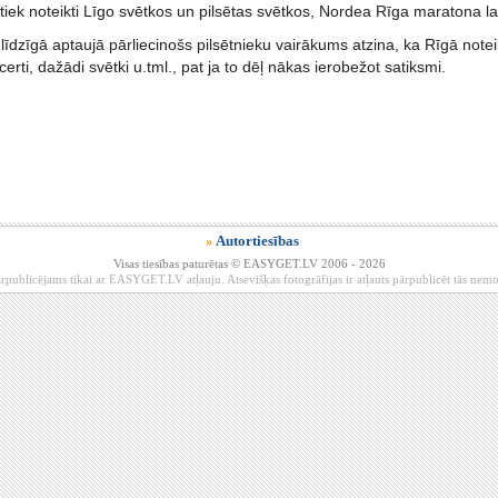
 tiek noteikti Līgo svētkos un pilsētas svētkos, Nordea Rīga maratona l
līdzīgā aptaujā pārliecinošs pilsētnieku vairākums atzina, ka Rīgā noteikti
rti, dažādi svētki u.tml., pat ja to dēļ nākas ierobežot satiksmi.
»
Autortiesības
Visas tiesības paturētas © EASYGET.LV 2006 - 2026
rpublicējams tikai ar EASYGET.LV atļauju. Atsevišķas fotogrāfijas ir atļauts pārpublicēt tās ne