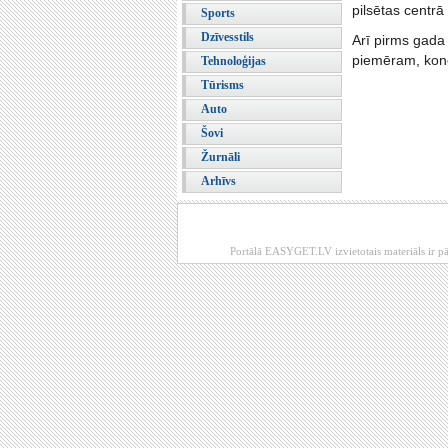
pilsētas centrā
Sports
Dzīvesstils
Arī pirms gada 
piemēram, konce
Tehnoloģijas
Tūrisms
Auto
Šovi
Žurnāli
Arhīvs
Portālā EASYGET.LV izvietotais materiāls ir pā