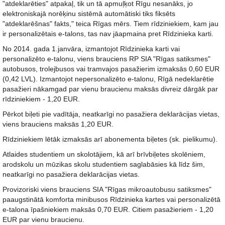
"atdeklarēties" atpakaļ, tik un tā apmuļķot Rīgu nesanāks, jo
elektroniskajā norēķinu sistēmā automātiski tiks fiksēts
"atdeklarēšnas" fakts," teica Rīgas mērs. Tiem rīdziniekiem, kam jau
ir personalizētais e-talons, tas nav jāapmaina pret Rīdzinieka karti.
No 2014. gada 1.janvāra, izmantojot Rīdzinieka karti vai
personalizēto e-talonu, viens brauciens RP SIA "Rīgas satiksmes"
autobusos, trolejbusos vai tramvajos pasažierim izmaksās 0,60 EUR
(0,42 LVL). Izmantojot nepersonalizēto e-talonu, Rīgā nedeklarētie
pasažieri nākamgad par vienu braucienu maksās divreiz dārgāk par
rīdziniekiem - 1,20 EUR.
Pērkot biļeti pie vadītāja, neatkarīgi no pasažiera deklarācijas vietas,
viens brauciens maksās 1,20 EUR.
Rīdziniekiem lētāk izmaksās arī abonementa biļetes (sk. pielikumu).
Atlaides studentiem un skolotājiem, kā arī brīvbiļetes skolēniem,
arodskolu un mūzikas skolu studentiem saglabāsies kā līdz šim,
neatkarīgi no pasažiera deklarācijas vietas.
Provizoriski viens brauciens SIA "Rīgas mikroautobusu satiksmes"
paaugstinātā komforta minibusos Rīdzinieka kartes vai personalizētā
e-talona īpašniekiem maksās 0,70 EUR. Citiem pasažieriem - 1,20
EUR par vienu braucienu.