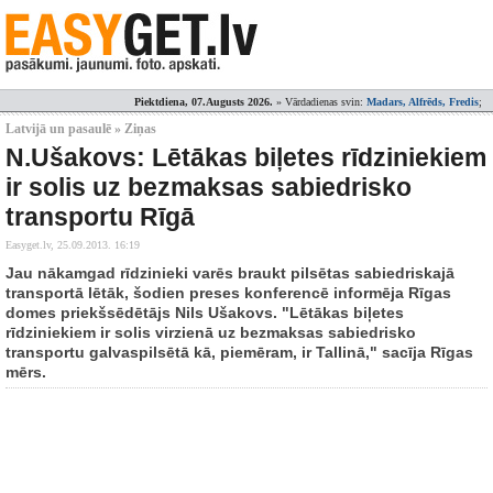
Piektdiena, 07.Augusts 2026.
» Vārdadienas svin:
Madars, Alfrēds, Fredis
;
Latvijā un pasaulē » Ziņas
N.Ušakovs: Lētākas biļetes rīdziniekiem
ir solis uz bezmaksas sabiedrisko
transportu Rīgā
Easyget.lv,
25.09.2013. 16:19
Jau nākamgad rīdzinieki varēs braukt pilsētas sabiedriskajā
transportā lētāk, šodien preses konferencē informēja Rīgas
domes priekšsēdētājs Nils Ušakovs. "Lētākas biļetes
rīdziniekiem ir solis virzienā uz bezmaksas sabiedrisko
transportu galvaspilsētā kā, piemēram, ir Tallinā," sacīja Rīgas
mērs.