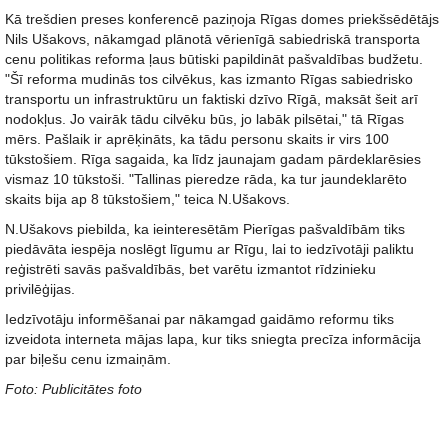
Kā trešdien preses konferencē paziņoja Rīgas domes priekšsēdētājs
Nils Ušakovs, nākamgad plānotā vērienīgā sabiedriskā transporta
cenu politikas reforma ļaus būtiski papildināt pašvaldības budžetu.
"Šī reforma mudinās tos cilvēkus, kas izmanto Rīgas sabiedrisko
transportu un infrastruktūru un faktiski dzīvo Rīgā, maksāt šeit arī
nodokļus. Jo vairāk tādu cilvēku būs, jo labāk pilsētai," tā Rīgas
mērs. Pašlaik ir aprēķināts, ka tādu personu skaits ir virs 100
tūkstošiem. Rīga sagaida, ka līdz jaunajam gadam pārdeklarēsies
vismaz 10 tūkstoši. "Tallinas pieredze rāda, ka tur jaundeklarēto
skaits bija ap 8 tūkstošiem," teica N.Ušakovs.
N.Ušakovs piebilda, ka ieinteresētām Pierīgas pašvaldībām tiks
piedāvāta iespēja noslēgt līgumu ar Rīgu, lai to iedzīvotāji paliktu
reģistrēti savās pašvaldībās, bet varētu izmantot rīdzinieku
privilēģijas.
Iedzīvotāju informēšanai par nākamgad gaidāmo reformu tiks
izveidota interneta mājas lapa, kur tiks sniegta precīza informācija
par biļešu cenu izmaiņām.
Foto: Publicitātes foto