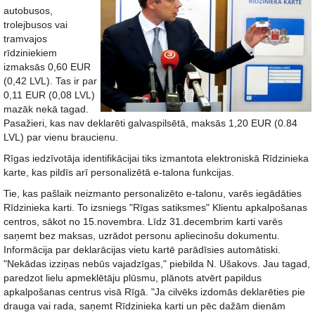
autobusos,
trolejbusos vai
tramvajos
rīdziniekiem
izmaksās 0,60 EUR
(0,42 LVL). Tas ir par
0,11 EUR (0,08 LVL)
mazāk nekā tagad.
Pasažieri, kas nav deklarēti galvaspilsētā, maksās 1,20 EUR (0.84
LVL) par vienu braucienu.
Rīgas iedzīvotāja identifikācijai tiks izmantota elektroniskā Rīdzinieka
karte, kas pildīs arī personalizētā e-talona funkcijas.
Tie, kas pašlaik neizmanto personalizēto e-talonu, varēs iegādāties
Rīdzinieka karti. To izsniegs "Rīgas satiksmes" Klientu apkalpošanas
centros, sākot no 15.novembra. Līdz 31.decembrim karti varēs
saņemt bez maksas, uzrādot personu apliecinošu dokumentu.
Informācija par deklarācijas vietu kartē parādīsies automātiski.
"Nekādas izziņas nebūs vajadzīgas," piebilda N. Ušakovs. Jau tagad,
paredzot lielu apmeklētāju plūsmu, plānots atvērt papildus
apkalpošanas centrus visā Rīgā. "Ja cilvēks izdomās deklarēties pie
drauga vai rada, saņemt Rīdzinieka karti un pēc dažām dienām