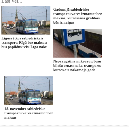
Lasi vēl...
Gadumijā sabiedrisko
transportu varēs izmantot bez
maksas; kursēšanas grafikos
būs izmaiņas
Līgosvētkos sabiedriskais
transports Rīgā bez maksas;
būs papildus reisi Līgo naktī
Nepaaugstina mikroautobusu
biļešu cenas; nakts transports
kursēs arī nākamajā gadā
18. novembrī sabiedrisko
transportu varēs izmantot bez
maksas