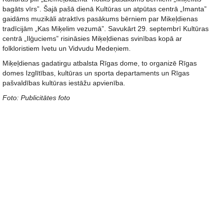
bagāts vīrs”. Šajā pašā dienā Kultūras un atpūtas centrā „Imanta”
gaidāms muzikāli atraktīvs pasākums bērniem par Mikeļdienas
tradīcijām „Kas Miķelim vezumā”. Savukārt 29. septembrī Kultūras
centrā „Ilģuciems” risināsies Miķeļdienas svinības kopā ar
folkloristiem Ivetu un Vidvudu Medeņiem.
Miķeļdienas gadatirgu atbalsta Rīgas dome, to organizē Rīgas
domes Izglītības, kultūras un sporta departaments un Rīgas
pašvaldības kultūras iestāžu apvienība.
Foto: Publicitātes foto