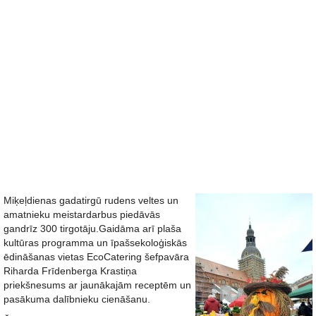
Miķeļdienas gadatirgū rudens veltes un
amatnieku meistardarbus piedāvās
gandrīz 300 tirgotāju.Gaidāma arī plaša
kultūras programma un īpašsekoloģiskās
ēdināšanas vietas EcoCatering šefpavāra
Riharda Frīdenberga Krastiņa
priekšnesums ar jaunākajām receptēm un
pasākuma dalībnieku cienāšanu.