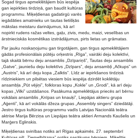
Šogad tirgus apmeklētājiem būs iespēja
gan iepirkties tirdziņā, gan baudīt kultūras
programmu. Miķeļdienas gadatirgū varēs
iegādāties amatnieku un tautas lietišķās
mākslas meistaru darinājumus, kā arī
nopirkt rudens ražas veltes, gaļu, zivis, medu, maizi, veselības un
ārstnieciskās kosmētikas izstrādājumus, pirts lietas un grāmatas.
Par jauku noskaņojumu gan tirgotājiem, gan tirgus apmeklētājiem
gādās profesionālais pūtēju orķestris „Rīga”, vairāki deju kolektīvi,
tajā skaitā bērnu deju ansamblis „Dzīpariņš”, Tautas deju ansamblis
„Gatve”, jauniešu deju kolektīvs „Dzīpars”, deju ansambļi „Ačkups” un
„Austris”, kā arī deju kopa „Zalktis”. Līdz ar iepirkšanos tirdziņā
rīdziniekiem un pilsētas viesiem būs iespēja dzirdēt koklētāju
ansambļa „Pūt vējiņi”, folkloras kopu „Kokle” un „Grodi”, kā arī deju
kopas „Vilki” uzstāšanos. Pasākuma apmeklētājus priecēs arī bērnu
vokālais ansamblis „Knīpas un knauķi”, Liepājas aktieru grupa
„Aģenti”, kā arī vokālās džeza grupas „Assembly singers” dziedātāji.
Jestro tirgus kultūras programmu vadīs Latvijas Nacionālā teātra
aktrise Marija Bērziņa un Liepājas teātra aktieri Armands Kaušelis un
Marģers Eglinskis.
Miķeļdienas svinības notiks arī Rīgas apkaimēs. 27. septembrī
Kultūras pilī „Ziemeļblāzma” notiks pasākums bērniem „Miķelītis