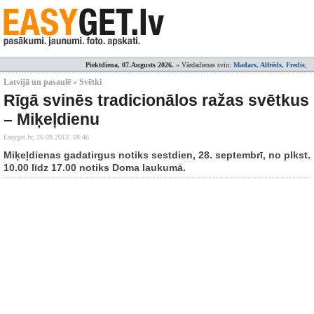
Piektdiena, 07.Augusts 2026.
» Vārdadienas svin:
Madars, Alfrēds, Fredis
;
Latvijā un pasaulē » Svētki
Rīgā svinēs tradicionālos ražas svētkus
– Miķeļdienu
Easyget.lv,
26.09.2013. 08:46
Miķeļdienas gadatirgus notiks sestdien, 28. septembrī, no plkst.
10.00 līdz 17.00 notiks Doma laukumā.