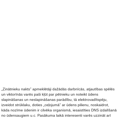
„Zinātnieku nakts” apmeklētāji dažādās darbnīcās, atjautības spēlēs
un viktorīnās varēs paši kļūt par pētnieku un noteikt ūdens
slapināšanas un neslapināšanas parādību, tā elektrovadītspēju,
izveidot strūklaku, doties „ceļojumā” ar ūdens pilienu, noskaidrot,
kāda nozīme ūdenim ir cilvēka organismā, iesaistīties DNS izdalīšanā
no ūdensaugiem u.c. Pasākuma laikā interesenti varēs uzzināt arī