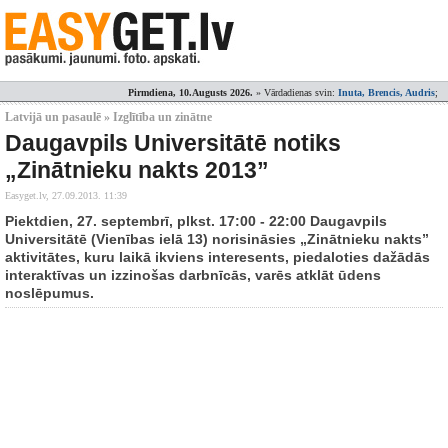
Pirmdiena, 10.Augusts 2026.
» Vārdadienas svin:
Inuta, Brencis, Audris
;
Latvijā un pasaulē » Izglītība un zinātne
Daugavpils Universitātē notiks
„Zinātnieku nakts 2013”
Easyget.lv,
27.09.2013. 11:39
Piektdien, 27. septembrī, plkst. 17:00 - 22:00 Daugavpils
Universitātē (Vienības ielā 13) norisināsies „Zinātnieku nakts”
aktivitātes, kuru laikā ikviens interesents, piedaloties dažādās
interaktīvas un izzinošas darbnīcās, varēs atklāt ūdens
noslēpumus.