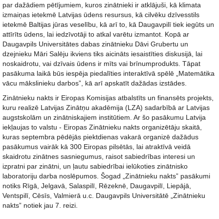
par dažādiem pētījumiem, kuros zinātnieki ir atklājuši, kā klimata
izmaiņas ietekmē Latvijas ūdens resursus, kā cilvēku dzīvesstils
ietekmē Baltijas jūras veselību, kā arī to, kā Daugavpilī tiek iegūts un
attīrīts ūdens, lai iedzīvotāji to atkal varētu izmantot. Kopā ar
Daugavpils Universitātes dabas zinātnieku Dāvi Grubertu un
dzejnieku Māri Salēju ikviens tiks aicināts iesaistīties diskusijā, lai
noskaidrotu, vai dzīvais ūdens ir mīts vai brīnumprodukts. Tāpat
pasākuma laikā būs iespēja piedalīties interaktīvā spēlē „Matemātika
vācu mākslinieku darbos”, kā arī apskatīt dažādas izstādes.
Zinātnieku nakts ir Eiropas Komisijas atbalstīts un finansēts projekts,
kuru realizē Latvijas Zinātņu akadēmija (LZA) sadarbībā ar Latvijas
augstskolām un zinātniskajiem institūtiem. Ar šo pasākumu Latvija
iekļaujas to valstu - Eiropas Zinātnieku nakts organizētāju skaitā,
kuras septembra pēdējās piektdienas vakarā organizē dažādus
pasākumus vairāk kā 300 Eiropas pilsētās, lai atraktīvā veidā
skaidrotu zinātnes sasniegumus, raisot sabiedrības interesi un
izpratni par zinātni, un ļautu sabiedrībai ielūkoties zinātnisko
laboratoriju darba noslēpumos. Šogad „Zinātnieku nakts” pasākumi
notiks Rīgā, Jelgavā, Salaspilī, Rēzeknē, Daugavpilī, Liepājā,
Ventspilī, Cēsīs, Valmierā u.c. Daugavpils Universitātē „Zinātnieku
nakts” notiek jau 7. reizi.