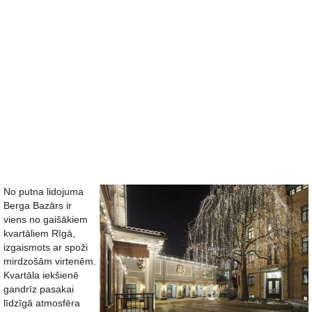
No putna lidojuma
Berga Bazārs ir
viens no gaišākiem
kvartāliem Rīgā,
izgaismots ar spoži
mirdzošām virtenēm.
Kvartāla iekšienē
gandrīz pasakai
līdzīgā atmosfēra