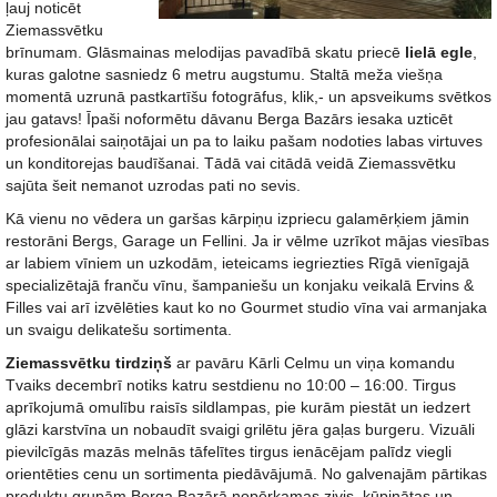
ļauj noticēt
Ziemassvētku
brīnumam. Glāsmainas melodijas pavadībā skatu priecē
lielā egle
,
kuras galotne sasniedz 6 metru augstumu. Staltā meža viešņa
momentā uzrunā pastkartīšu fotogrāfus, klik,- un apsveikums svētkos
jau gatavs! Īpaši noformētu dāvanu Berga Bazārs iesaka uzticēt
profesionālai saiņotājai un pa to laiku pašam nodoties labas virtuves
un konditorejas baudīšanai. Tādā vai citādā veidā Ziemassvētku
sajūta šeit nemanot uzrodas pati no sevis.
Kā vienu no vēdera un garšas kārpiņu izpriecu galamērķiem jāmin
restorāni Bergs, Garage un Fellini. Ja ir vēlme uzrīkot mājas viesības
ar labiem vīniem un uzkodām, ieteicams iegriezties Rīgā vienīgajā
specializētajā franču vīnu, šampaniešu un konjaku veikalā Ervins &
Filles vai arī izvēlēties kaut ko no Gourmet studio vīna vai armanjaka
un svaigu delikatešu sortimenta.
Ziemassvētku tirdziņš
ar pavāru Kārli Celmu un viņa komandu
Tvaiks decembrī notiks katru sestdienu no 10:00 – 16:00. Tirgus
aprīkojumā omulību raisīs sildlampas, pie kurām piestāt un iedzert
glāzi karstvīna un nobaudīt svaigi grilētu jēra gaļas burgeru. Vizuāli
pievilcīgās mazās melnās tāfelītes tirgus ienācējam palīdz viegli
orientēties cenu un sortimenta piedāvājumā. No galvenajām pārtikas
produktu grupām Berga Bazārā nopērkamas zivis, kūpinātas un