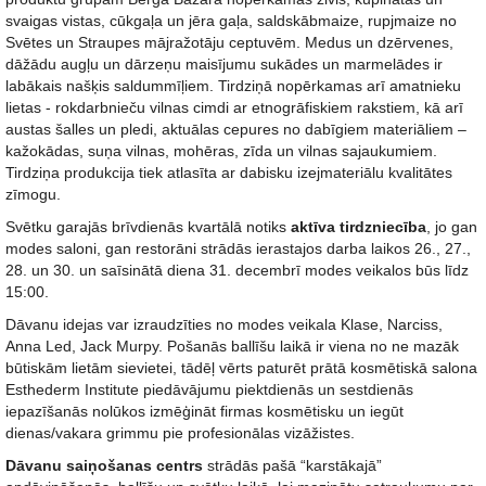
svaigas vistas, cūkgaļa un jēra gaļa, saldskābmaize, rupjmaize no
Svētes un Straupes mājražotāju ceptuvēm. Medus un dzērvenes,
dāžādu augļu un dārzeņu maisījumu sukādes un marmelādes ir
labākais našķis saldummīļiem. Tirdziņā nopērkamas arī amatnieku
lietas - rokdarbnieču vilnas cimdi ar etnogrāfiskiem rakstiem, kā arī
austas šalles un pledi, aktuālas cepures no dabīgiem materiāliem –
kažokādas, suņa vilnas, mohēras, zīda un vilnas sajaukumiem.
Tirdziņa produkcija tiek atlasīta ar dabisku izejmateriālu kvalitātes
zīmogu.
Svētku garajās brīvdienās kvartālā notiks
aktīva tirdzniecība
, jo gan
modes saloni, gan restorāni strādās ierastajos darba laikos 26., 27.,
28. un 30. un saīsinātā diena 31. decembrī modes veikalos būs līdz
15:00.
Dāvanu idejas var izraudzīties no modes veikala Klase, Narciss,
Anna Led, Jack Murpy. Pošanās ballīšu laikā ir viena no ne mazāk
būtiskām lietām sievietei, tādēļ vērts paturēt prātā kosmētiskā salona
Esthederm Institute piedāvājumu piektdienās un sestdienās
iepazīšanās nolūkos izmēģināt firmas kosmētisku un iegūt
dienas/vakara grimmu pie profesionālas vizāžistes.
Dāvanu saiņošanas centrs
strādās pašā “karstākajā”