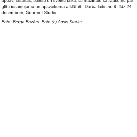
apdāvināšanās, ballīšu un svētku laikā, lai mazinātu satraukumu par
glītu iesaiņojumu un apsveikuma atklātnīti. Darba laiks no 9. līdz 24.
decembrim, Gourmet Studio.
Foto: Berga Bazārs. Foto (c) Ansis Starks