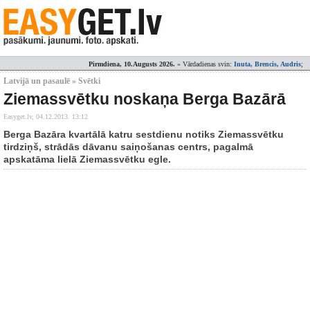
Pirmdiena, 10.Augusts 2026.
» Vārdadienas svin:
Inuta, Brencis, Audris
;
Latvijā un pasaulē » Svētki
Ziemassvētku noskaņa Berga Bazārā
Easyget.lv,
04.12.2013. 13:12
Berga Bazāra kvartālā katru sestdienu notiks Ziemassvētku
tirdziņš, strādās dāvanu saiņošanas centrs, pagalmā
apskatāma lielā Ziemassvētku egle.