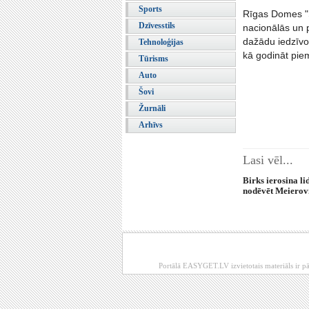
Sports
Rīgas Domes "Sa
Dzīvesstils
nacionālās un p
dažādu iedzīvot
Tehnoloģijas
kā godināt pie
Tūrisms
Auto
Šovi
Žurnāli
Arhīvs
Lasi vēl...
Birks ierosina l
nodēvēt Meierov
Portālā EASYGET.LV izvietotais materiāls ir pā