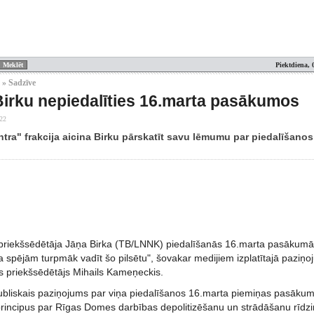
Piektdiena, 
 » Sadzīve
Birku nepiedalīties 16.marta pasākumos
:22
tra" frakcija aicina Birku pārskatīt savu lēmumu par piedalīšano
riekšsēdētāja Jāņa Birka (TB/LNNK) piedalīšanās 16.marta pasākumā 
a spējām turpmāk vadīt šo pilsētu", šovakar medijiem izplatītajā pazi
as priekšsēdētājs Mihails Kameņeckis.
ubliskais paziņojums par viņa piedalīšanos 16.marta piemiņas pasākumos
rincipus par Rīgas Domes darbības depolitizēšanu un strādāšanu rīdzin