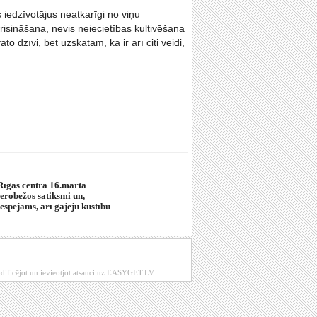
iedzīvotājus neatkarīgi no viņu
 risināšana, nevis neiecietības kultivēšana
dzīvi, bet uzskatām, ka ir arī citi veidi,
Rīgas centrā 16.martā
ierobežos satiksmi un,
iespējams, arī gājēju kustību
modificējot un ievieotjot atsauci uz EASYGET.LV