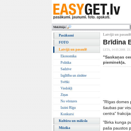
Meklētājs:
Latvijā un pasaulē
Pasākumi
Brīdina 
FOTO
Latvijā un pasaulē
LETA,
14.03.2008. 23
Ekonomika
"Saskaņas cen
pieminekļa.
Politika
Sadzīve
Izglītība un zinātne
Svētki
Viedokļi
Ziņas
No vēstures
"Rīgas domes p
šaubas par viņ
Izzini Rīgu
centra" frakcij
Konkursi
Kultūra un māksla
"Birka kunga p
Mūzika
paša paustos p