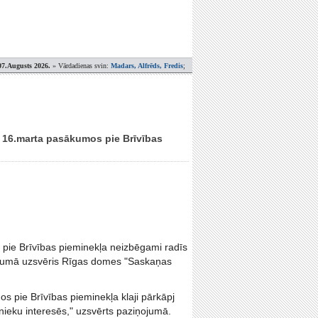
07.Augusts 2026.
» Vārdadienas svin:
Madars, Alfrēds, Fredis
;
s 16.marta pasākumos pie Brīvības
pie Brīvības pieminekļa neizbēgami radīs
ņojumā uzsvēris Rīgas domes "Saskaņas
 pie Brīvības pieminekļa klaji pārkāpj
ieku interesēs," uzsvērts paziņojumā.