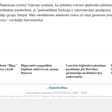
skaņas centra" frakcija uzskata, ka pilsētas mēram jāpārstāv pilsētas 
olitiskās piederības, jo "pašvaldības funkcija ir saimniecisko jautājumu
āju grupu starpā. Mēs nevēlamies ietekmēt mēra un viņa ģimenes privāto 
miņu," norādījis Kameņeckis.
idostu "Rīga"
Rīgas mērs pagaidām
Latviešu leģionāru piemiņas
ica vārdā
neplāno atbrīvot no amata
pasākums pie Brīvības
Burovu
pieminekļa noslēdzies bez
sadursmēm
»
Autortiesības
Visas tiesības paturētas © EASYGET.LV 2006 - 2026
rpublicējams tikai ar EASYGET.LV atļauju. Atsevišķas fotogrāfijas ir atļauts pārpublicēt tās ne