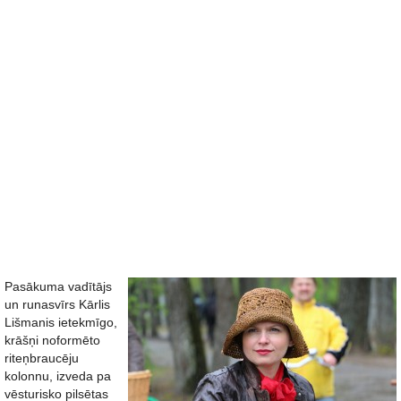
Pasākuma vadītājs
un runasvīrs Kārlis
Lišmanis ietekmīgo,
krāšņi noformēto
riteņbraucēju
kolonnu, izveda pa
vēsturisko pilsētas