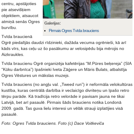
centru, apstājoties
pie atsevišķiem
objektiem, atsaucot
atmiņā senās Ogres
Galerijas:
burvību.
Pirmais Ogres Tvīda brauciens
Tvīda braucienā
Ogrē piedalījās daudzi rīdzinieki, dažāda vecuma ogrēnieši, kā arī
kāds vīrs, kas ceļu uz šo pasākumu ar velosipēdu bija mērojis no
Aizkraukles.
Tvīda braucienu Ogrē organizēja kafetērijas “M.Pūres beķereja” (SIA
“Kūku darbnīca”) īpašnieki Iveta Zāģere un Māris Bulats, atbalstīja
Ogres Vēstures un mākslas muzejs.
Tvīda brauciens (no angļu val. „Tweed run”) ir neformāla velokultūras
kustība, kuras centrālā darbība ir veclaicīgo divriteņu un īpašo retro
tērpu parāde. Kā tradīcija retro velorāde ir pavisam jauna ne tikai
Latvijā, bet arī pasaulē. Pirmais šāds brauciens notika Londonā
2009. gadā. Tas guva lielu interesi un vēlāk strauji izplatījies visā
pasaulē.
Foto: Ogres Tvīda brauciens. Foto (c) Dace Voitkeviča