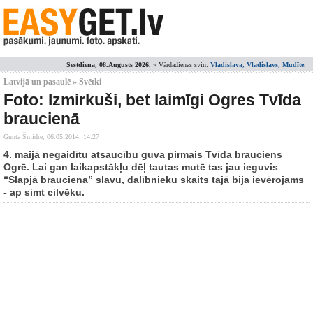
Sestdiena, 08.Augusts 2026.
» Vārdadienas svin:
Vladislava, Vladislavs, Mudīte
;
Latvijā un pasaulē » Svētki
Foto: Izmirkuši, bet laimīgi Ogres Tvīda
braucienā
Gunta Šmidre,
06.05.2014. 14:27
4. maijā negaidītu atsaucību guva pirmais Tvīda brauciens
Ogrē. Lai gan laikapstākļu dēļ tautas mutē tas jau ieguvis
“Slapjā brauciena” slavu, dalībnieku skaits tajā bija ievērojams
- ap simt cilvēku.