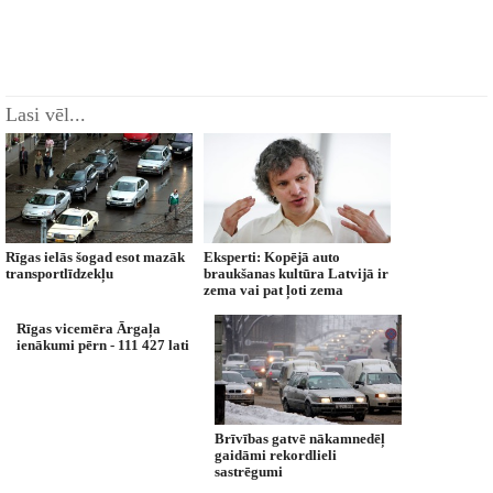
Lasi vēl...
Rīgas ielās šogad esot mazāk
Eksperti: Kopējā auto
transportlīdzekļu
braukšanas kultūra Latvijā ir
zema vai pat ļoti zema
Rīgas vicemēra Ārgaļa
ienākumi pērn - 111 427 lati
Brīvības gatvē nākamnedēļ
gaidāmi rekordlieli
sastrēgumi