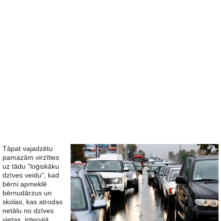
Tāpat vajadzētu
pamazām virzīties
uz tādu "loģiskāku
dzīves veidu", kad
bērni apmeklē
bērnudārzus un
skolas, kas atrodas
netālu no dzīves
vietas, intervijā