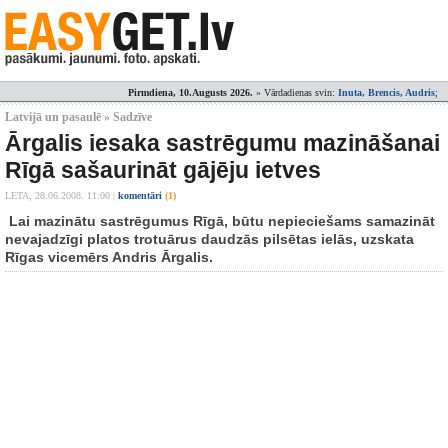
Pirmdiena, 10.Augusts 2026.
» Vārdadienas svin:
Inuta, Brencis, Audris
;
Latvijā un pasaulē » Sadzīve
Ārgalis iesaka sastrēgumu mazināšanai
Rīgā sašaurināt gājēju ietves
LETA,
28.06.2008. 11:00
|
komentāri
(1)
Lai mazinātu sastrēgumus Rīgā, būtu nepieciešams samazināt
nevajadzīgi platos trotuārus daudzās pilsētas ielās, uzskata
Rīgas vicemērs Andris Ārgalis.