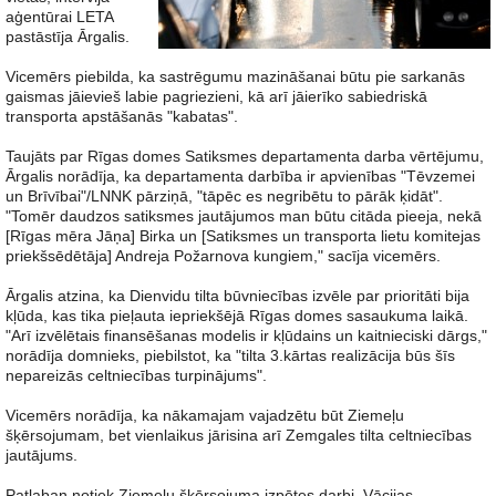
aģentūrai LETA
pastāstīja Ārgalis.
Vicemērs piebilda, ka sastrēgumu mazināšanai būtu pie sarkanās
gaismas jāievieš labie pagriezieni, kā arī jāierīko sabiedriskā
transporta apstāšanās "kabatas".
Taujāts par Rīgas domes Satiksmes departamenta darba vērtējumu,
Ārgalis norādīja, ka departamenta darbība ir apvienības "Tēvzemei
un Brīvībai"/LNNK pārziņā, "tāpēc es negribētu to pārāk ķidāt".
"Tomēr daudzos satiksmes jautājumos man būtu citāda pieeja, nekā
[Rīgas mēra Jāņa] Birka un [Satiksmes un transporta lietu komitejas
priekšsēdētāja] Andreja Požarnova kungiem," sacīja vicemērs.
Ārgalis atzina, ka Dienvidu tilta būvniecības izvēle par prioritāti bija
kļūda, kas tika pieļauta iepriekšējā Rīgas domes sasaukuma laikā.
"Arī izvēlētais finansēšanas modelis ir kļūdains un kaitnieciski dārgs,"
norādīja domnieks, piebilstot, ka "tilta 3.kārtas realizācija būs šīs
nepareizās celtniecības turpinājums".
Vicemērs norādīja, ka nākamajam vajadzētu būt Ziemeļu
šķērsojumam, bet vienlaikus jārisina arī Zemgales tilta celtniecības
jautājums.
Patlaban notiek Ziemeļu šķērsojuma izpētes darbi, Vācijas