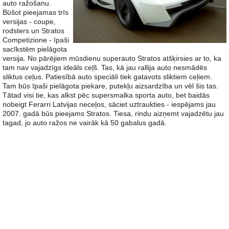
auto ražošanu.
Būšot pieejamas trīs
versijas - coupe,
rodsters un Stratos
Competizione - īpaši
sacīkstēm pielāgota
versija. No pārējiem mūsdienu superauto Stratos atšķirsies ar to, ka
tam nav vajadzīgs ideāls ceļš. Tas, kā jau rallija auto nesmādēs
sliktus ceļus. Patiesībā auto speciāli tiek gatavots sliktiem ceļiem.
Tam būs īpaši pielāgota piekare, putekļu aizsardzība un vēl šis tas.
Tātad visi tie, kas alkst pēc supersmalka sporta auto, bet baidās
nobeigt Ferarri Latvijas neceļos, sāciet uztraukties - iespējams jau
2007. gadā būs pieejams Stratos. Tiesa, rindu aizņemt vajadzētu jau
tagad, jo auto ražos ne vairāk kā 50 gabalus gadā.