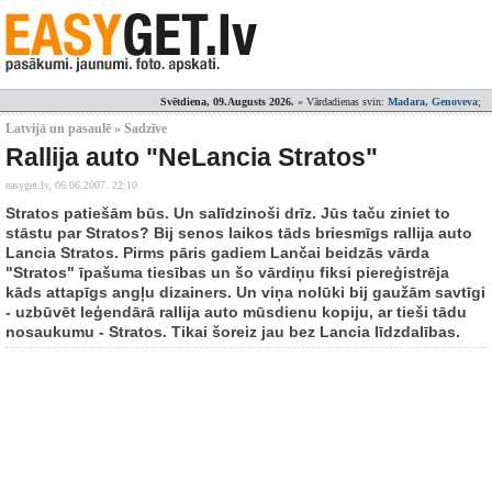
Svētdiena, 09.Augusts 2026.
» Vārdadienas svin:
Madara, Genoveva
;
Latvijā un pasaulē » Sadzīve
Rallija auto "NeLancia Stratos"
easyget.lv,
06.06.2007. 22:10
Stratos patiešām būs. Un salīdzinoši drīz. Jūs taču ziniet to
stāstu par Stratos? Bij senos laikos tāds briesmīgs rallija auto
Lancia Stratos. Pirms pāris gadiem Lančai beidzās vārda
"Stratos" īpašuma tiesības un šo vārdiņu fiksi piereģistrēja
kāds attapīgs angļu dizainers. Un viņa nolūki bij gaužām savtīgi
- uzbūvēt leģendārā rallija auto mūsdienu kopiju, ar tieši tādu
nosaukumu - Stratos. Tikai šoreiz jau bez Lancia līdzdalības.