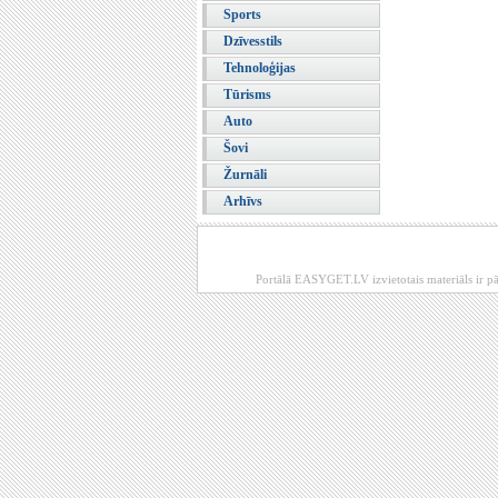
Sports
Dzīvesstils
Tehnoloģijas
Tūrisms
Auto
Šovi
Žurnāli
Arhīvs
Portālā EASYGET.LV izvietotais materiāls ir pā