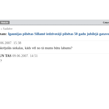
Cetur
 » Sadzīve
stam:
Igaunijas pilsētas Sillamē iedzīvotāji pilsētas 50 gadu jubilejā gatav
.06.2007. 15:38
krējušās siekalas, kāds vēl no tā mums būtu labums?
UN TAS
09.06.2007. 14:51
?