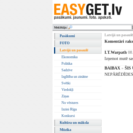
Meklētājs:
Latvijā un pasaulē
Pasākumi
Komentāri rak
FOTO
Latvijā un pasaulē
I.T.Warpath
08
Ekonomika
Izņemot mutē sas
Politika
BAIBAX
»
ŠIS 
Sadzīve
NEPĀRĒDĪDES
Izglītība un zinātne
Svētki
Viedokļi
Ziņas
No vēstures
Izzini Rīgu
Konkursi
Kultūra un māksla
Mūzika