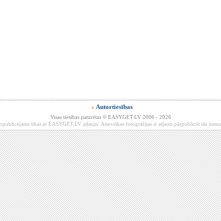
»
Autortiesības
Visas tiesības paturētas © EASYGET.LV 2006 - 2026
rpublicējams tikai ar EASYGET.LV atļauju. Atsevišķas fotogrāfijas ir atļauts pārpublicēt tās ne