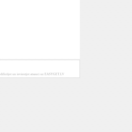
modificējot un ievieotjot atsauci uz EASYGET.LV