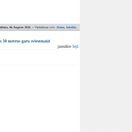
tdiena, 06.Augusts 2026.
» Vārdadienas svin:
Aisma, Askolds
;
os 50 metrus garu sviestmaizi
jaunākie
lejā