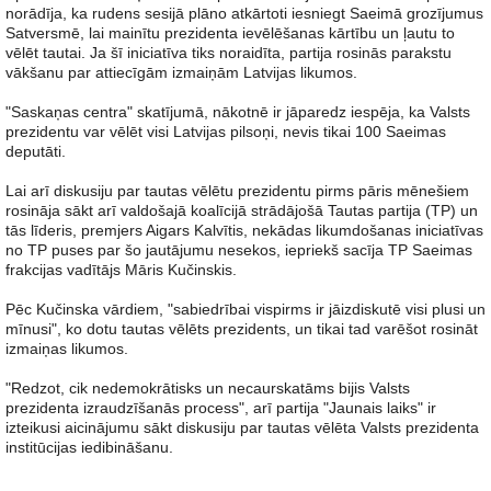
norādīja, ka rudens sesijā plāno atkārtoti iesniegt Saeimā grozījumus
Satversmē, lai mainītu prezidenta ievēlēšanas kārtību un ļautu to
vēlēt tautai. Ja šī iniciatīva tiks noraidīta, partija rosinās parakstu
vākšanu par attiecīgām izmaiņām Latvijas likumos.
"Saskaņas centra" skatījumā, nākotnē ir jāparedz iespēja, ka Valsts
prezidentu var vēlēt visi Latvijas pilsoņi, nevis tikai 100 Saeimas
deputāti.
Lai arī diskusiju par tautas vēlētu prezidentu pirms pāris mēnešiem
rosināja sākt arī valdošajā koalīcijā strādājošā Tautas partija (TP) un
tās līderis, premjers Aigars Kalvītis, nekādas likumdošanas iniciatīvas
no TP puses par šo jautājumu nesekos, iepriekš sacīja TP Saeimas
frakcijas vadītājs Māris Kučinskis.
Pēc Kučinska vārdiem, "sabiedrībai vispirms ir jāizdiskutē visi plusi un
mīnusi", ko dotu tautas vēlēts prezidents, un tikai tad varēšot rosināt
izmaiņas likumos.
"Redzot, cik nedemokrātisks un necaurskatāms bijis Valsts
prezidenta izraudzīšanās process", arī partija "Jaunais laiks" ir
izteikusi aicinājumu sākt diskusiju par tautas vēlēta Valsts prezidenta
institūcijas iedibināšanu.