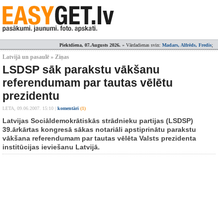
Piektdiena, 07.Augusts 2026.
» Vārdadienas svin:
Madars, Alfrēds, Fredis
;
Latvijā un pasaulē » Ziņas
LSDSP sāk parakstu vākšanu
referendumam par tautas vēlētu
prezidentu
LETA,
09.06.2007. 15:10
|
komentāri
(1)
Latvijas Sociāldemokrātiskās strādnieku partijas (LSDSP)
39.ārkārtas kongresā sākas notariāli apstiprinātu parakstu
vākšana referendumam par tautas vēlēta Valsts prezidenta
institūcijas ieviešanu Latvijā.