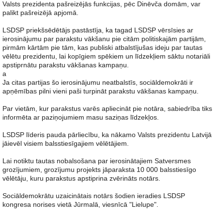
Valsts prezidenta pašreizējās funkcijas, pēc Dinēvča domām, var
palikt pašreizējā apjomā.
LSDSP priekšsēdētājs pastāstīja, ka tagad LSDSP vērsīsies ar
ierosinājumu par parakstu vākšanu pie citām politiskajām partijām,
pirmām kārtām pie tām, kas publiski atbalstījušas ideju par tautas
vēlētu prezidentu, lai kopīgiem spēkiem un līdzekļiem sāktu notariāli
apstiprnātu parakstu vākšanas kampaņu.
a
Ja citas partijas šo ierosinājumu neatbalstīs, sociāldemokrāti ir
apņēmības pilni vieni paši turpināt parakstu vākšanas kampaņu.
Par vietām, kur parakstus varēs apliecināt pie notāra, sabiedrība tiks
informēta ar paziņojumiem masu saziņas līdzekļos.
LSDSP līderis pauda pārliecību, ka nākamo Valsts prezidentu Latvijā
jāievēl visiem balsstiesīgajiem vēlētājiem.
Lai notiktu tautas nobalsošana par ierosinātajiem Satversmes
grozījumiem, grozījumu projekts jāparaksta 10 000 balsstiesīgo
vēlētāju, kuru parakstus apstiprina zvērināts notārs.
Sociāldemokrātu uzaicinātais notārs šodien ieradies LSDSP
kongresa norises vietā Jūrmalā, viesnīcā "Lielupe".