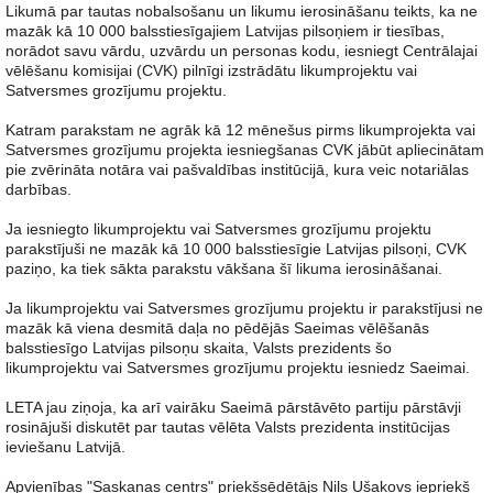
Likumā par tautas nobalsošanu un likumu ierosināšanu teikts, ka ne
mazāk kā 10 000 balsstiesīgajiem Latvijas pilsoņiem ir tiesības,
norādot savu vārdu, uzvārdu un personas kodu, iesniegt Centrālajai
vēlēšanu komisijai (CVK) pilnīgi izstrādātu likumprojektu vai
Satversmes grozījumu projektu.
Katram parakstam ne agrāk kā 12 mēnešus pirms likumprojekta vai
Satversmes grozījumu projekta iesniegšanas CVK jābūt apliecinātam
pie zvērināta notāra vai pašvaldības institūcijā, kura veic notariālas
darbības.
Ja iesniegto likumprojektu vai Satversmes grozījumu projektu
parakstījuši ne mazāk kā 10 000 balsstiesīgie Latvijas pilsoņi, CVK
paziņo, ka tiek sākta parakstu vākšana šī likuma ierosināšanai.
Ja likumprojektu vai Satversmes grozījumu projektu ir parakstījusi ne
mazāk kā viena desmitā daļa no pēdējās Saeimas vēlēšanās
balsstiesīgo Latvijas pilsoņu skaita, Valsts prezidents šo
likumprojektu vai Satversmes grozījumu projektu iesniedz Saeimai.
LETA jau ziņoja, ka arī vairāku Saeimā pārstāvēto partiju pārstāvji
rosinājuši diskutēt par tautas vēlēta Valsts prezidenta institūcijas
ieviešanu Latvijā.
Apvienības "Saskaņas centrs" priekšsēdētājs Nils Ušakovs iepriekš