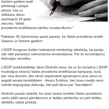
četriem gadiem ievēl
pilntiesīgi Latvijas
pilsoņi, kas uz
vēlēšanu dienu
sasnieguši 18 gadu
vecumu. Valsts
prezidenta ievēlēšanas kārtību nosaka likums."
Patlaban 35.Satversmes pants paredz, ka Valsts prezidentu ievēlē
Saeima uz četriem gadiem.
LSDSP kongress šodien balsojumā vienbalsīgi atbalstīja, ka partija
sāk vākt parakstus referenduma ierosināšanai. Par šo ierosinājumu
diskusijas nenotika.
LSDSP priekšsēdētājs Jānis Dinēvičs teica, ka uz šo iniciatīvu LSDSP
mudinājusi nesenā Valsts prezidenta ievēlēšanas kampaņa, kurā,
pēc viņa domām, tika vērsti nepamatoti apvainojumi pret vienu no
augstā amata kandidātiem - Aivaru Endziņu, bet masu mediji nevis
neitrāli atspoguļoja diskusiju, bet paši kļuva par "karotājiem".
Dinēvičs pauda viedokli, ka visas tautas ievēlēts Valsts prezidents
varēs pildīt savus pienākumus ar lielāku pārliecību un jutīs lielāku
atbildību valsts priekšā.