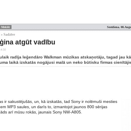
Sestdiena, 08.Augu
 » Sadzīve
ina atgūt vadību
14:50
ulaik radīja leģendāro Walkman mūzikas atskaņotāju, tagad jau k
uma laikā izskatās nogājusi malā un neko būtisku firmas cienītāj
as ir sakustējušās, un, kā izskatās, tad Sony ir nolēmuši mesties
zem MP3 saules, un darīs to, izmantojot jaunos 800 sērijas
Tāds arī mūsu rokās, jaunais Sony NW-A805.