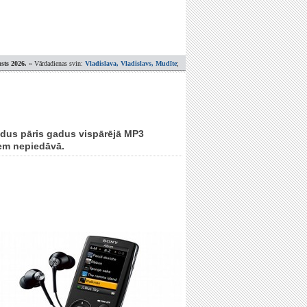
sts 2026.
» Vārdadienas svin:
Vladislava, Vladislavs, Mudīte
;
ādus pāris gadus vispārējā MP3
iem nepiedāvā.