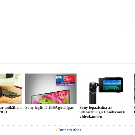
 ar unikāliem
Sony iegūst 5 EISA godalgas
Sony iepazīstina ar
2013
ūdensizturīgu Handycam®
videokameru
»
Autortiesības