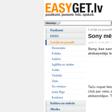
Meklētājs:
Latvijā un pasaulē
Pasākumi
Sony mēģ
FOTO
Latvijā un pasaulē
zparks.lv,
10.06.2007. 
Ekonomika
Sony, kas sav
atskaņotāju b
Politika
Sadzīve
Izglītība un zinātne
Svētki
Viedokļi
Ziņas
No vēstures
Taču nupat liet
cīņā par vietu 
Izzini Rīgu
atskaņotājus. 
Konkursi
Kultūra un māksla
Mūzika