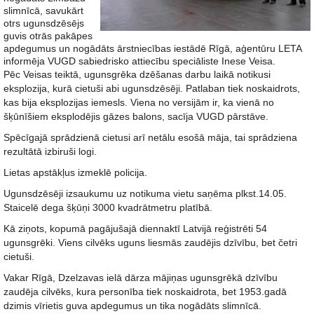
slimnīcā, savukārt
otrs ugunsdzēsējs
guvis otrās pakāpes
apdegumus un nogādāts ārstniecības iestādē Rīgā, aģentūru LETA
informēja VUGD sabiedrisko attiecību speciāliste Inese Veisa.
Pēc Veisas teiktā, ugunsgrēka dzēšanas darbu laikā notikusi
eksplozija, kurā cietuši abi ugunsdzēsēji. Patlaban tiek noskaidrots,
kas bija eksplozijas iemesls. Viena no versijām ir, ka vienā no
šķūnīšiem eksplodējis gāzes balons, sacīja VUGD pārstāve.
Spēcīgajā sprādzienā cietusi arī netālu esošā māja, tai sprādziena
rezultātā izbiruši logi.
Lietas apstākļus izmeklē policija.
Ugunsdzēsēji izsaukumu uz notikuma vietu saņēma plkst.14.05.
Staicelē dega šķūņi 3000 kvadrātmetru platībā.
Kā ziņots, kopumā pagājušajā diennaktī Latvijā reģistrēti 54
ugunsgrēki. Viens cilvēks uguns liesmās zaudējis dzīvību, bet četri
cietuši.
Vakar Rīgā, Dzelzavas ielā dārza mājiņas ugunsgrēkā dzīvību
zaudēja cilvēks, kura personība tiek noskaidrota, bet 1953.gadā
dzimis vīrietis guva apdegumus un tika nogādāts slimnīcā.