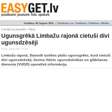
Sestdiena, 08.Augusts 2026.
» Vārdadienas svin:
Vladislava, Vladislavs, Mudīte
;
Latvijā un pasaulē » Ziņas
Ugunsgrēkā Limbažu rajonā cietuši divi
ugunsdzēsēji
LETA,
10.06.2007. 17:29
Limbažu rajonā, Staicelē izcēlies plašs ugunsgrēks, kurā cietuši
divi ugunsdzēsēji, liecina Valsts ugunsdzēsības un glābšanas
dienesta (VUGD) operatīvā informācija.