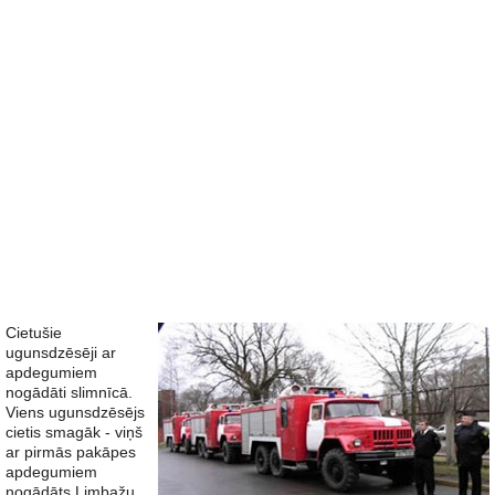
Cietušie
ugunsdzēsēji ar
apdegumiem
nogādāti slimnīcā.
Viens ugunsdzēsējs
cietis smagāk - viņš
ar pirmās pakāpes
apdegumiem
nogādāts Limbažu