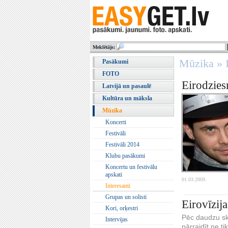
Meklētājs:
Mūzika » I
Pasākumi
FOTO
Eirodzies
Latvijā un pasaulē
Kultūra un māksla
Mūzika
Koncerti
Festivāli
Festivāli 2014
Klubu pasākumi
Koncertu un festivālu
apskati
01.03.2009.
Interesanti
Grupas un solisti
Eirovīzija
Kori, orķestri
Pēc daudzu ska
Intervijas
pārraidīt ne ti