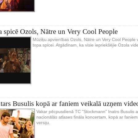
spicē Ozols, Nātre un Very Cool People
Mūziķu apvienības Ozols, Nātre un Very Cool People vi
topa spicei. Atgādinam, ka visie iepriekšējie Ozola vide
ars Busulis kopā ar faniem veikalā uzņem vide
Vakar pēcpusdienā TC "Stockmann" Inatrs Busulis ar
nacionālās atlases fināla koncertam, kopā ar fanie
versiju.