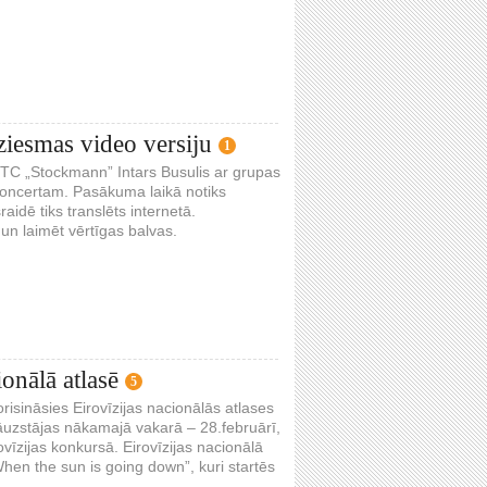
dziesmas video versiju
1
00 TC „Stockmann” Intars Busulis ar grupas
 koncertam. Pasākuma laikā notiks
dē tiks translēts internetā.
un laimēt vērtīgas balvas.
onālā atlasē
5
risināsies Eirovīzijas nacionālās atlases
 jāuzstājas nākamajā vakarā – 28.februārī,
rovīzijas konkursā. Eirovīzijas nacionālā
When the sun is going down”, kuri startēs