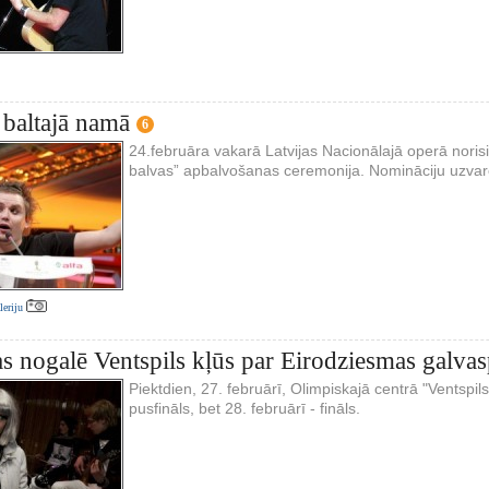
 baltajā namā
6
24.februāra vakarā Latvijas Nacionālajā operā noris
balvas” apbalvošanas ceremonija. Nomināciju uzvarē
aleriju
as nogalē Ventspils kļūs par Eirodziesmas galvas
Piektdien, 27. februārī, Olimpiskajā centrā "Ventspils
pusfināls, bet 28. februārī - fināls.