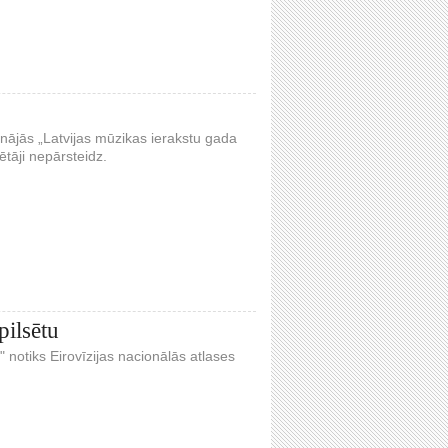
inājās „Latvijas mūzikas ierakstu gada
tāji nepārsteidz.
pilsētu
" notiks Eirovīzijas nacionālās atlases