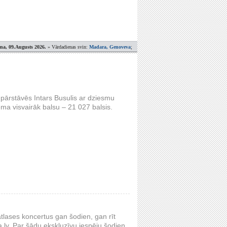
ena, 09.Augusts 2026.
» Vārdadienas svin:
Madara, Genoveva
;
pārstāvēs Intars Busulis ar dziesmu
ma visvairāk balsu – 21 027 balsis.
atlases koncertus gan šodien, gan rīt
ja.lv. Par šādu ekskluzīvu iespēju šodien