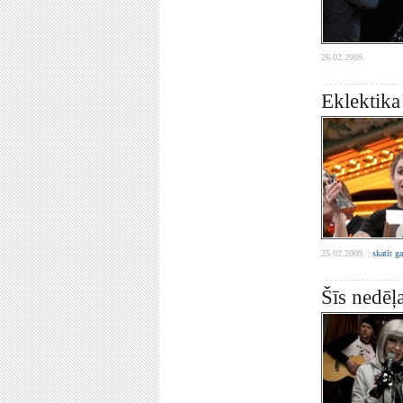
26.02.2009.
Eklektika
25.02.2009. |
skatīt g
Šīs nedēļ