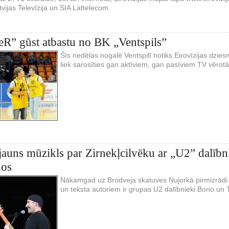
tvijas Televīzija un SIA Lattelecom.
R” gūst atbastu no BK „Ventspils”
Šīs nedēļas nogalē Ventspilī notiks Eirovīzijas dzi
liek sarosīties gan aktīviem, gan pasīviem TV vērotāj
auns mūzikls par Zirnekļcilvēku ar „U2” dalī
nos
Nākamgad uz Brodveja skatuves Ņujorkā pirmizrādi 
un teksta autoriem ir grupas U2 dalībnieki Bono un