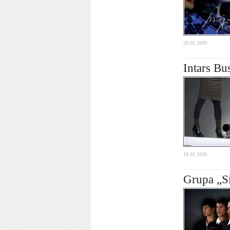
20.02.2009.
Intars Bu
19.02.2009.
Grupa „Si