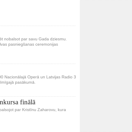
aspēt nobalsot par savu Gada dziesmu.
alvas pasniegšanas ceremonijas
00 Nacionālajā Operā un Latvijas Radio 3
nozīmīgajā pasākumā.
onkursa finālā
n balsojot par Kristīnu Zaharovu, kura