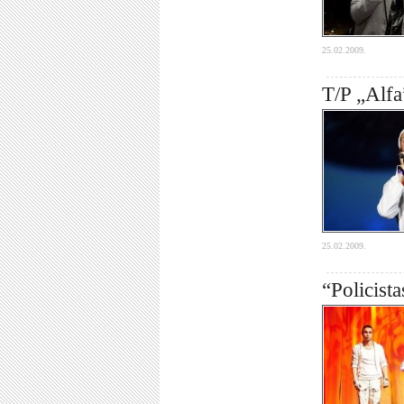
25.02.2009.
T/P „Alfa
25.02.2009.
“Policist