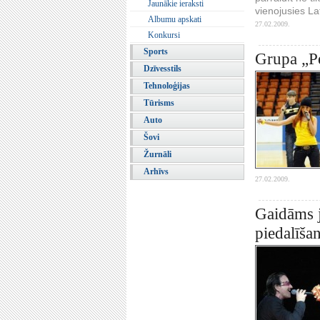
Jaunākie ieraksti
vienojusies La
Albumu apskati
27.02.2009.
Konkursi
Sports
Grupa „Pe
Dzīvesstils
Tehnoloģijas
Tūrisms
Auto
Šovi
Žurnāli
Arhīvs
27.02.2009.
Gaidāms j
piedalīša