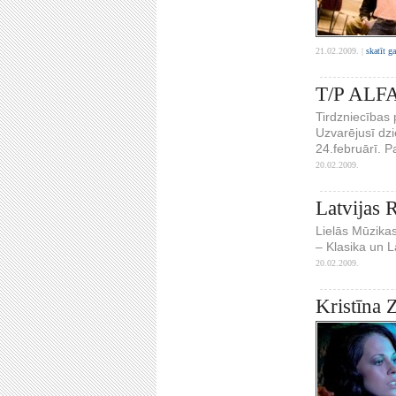
21.02.2009. |
skatīt g
T/P ALFA 
Tirdzniecības 
Uzvarējusī dz
24.februārī. P
20.02.2009.
Latvijas 
Lielās Mūzika
– Klasika un L
20.02.2009.
Kristīna 