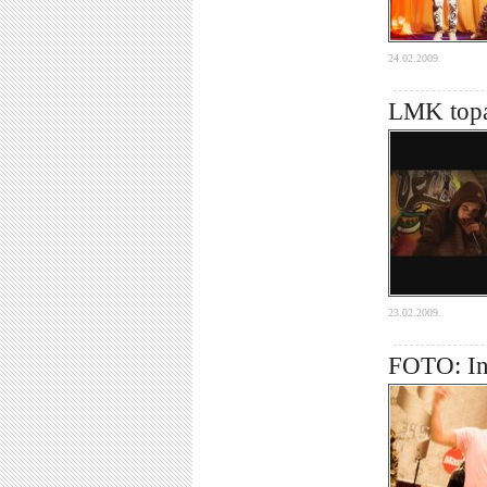
24.02.2009.
LMK topa 
23.02.2009.
FOTO: Int