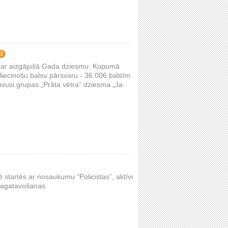
1
s par aizgājušā Gada dziesmu. Kopumā
ārliecinošu balsu pārsvaru - 36 006 balsīm
uvusi grupas „Prāta vētra” dziesma „Ja
ē startēs ar nosaukumu “Policistas”, aktīvi
sagatavošanas.