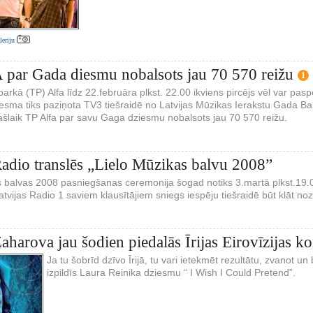
aleriju
par Gada diesmu nobalsots jau 70 570 reižu
1
parkā (TP) Alfa līdz 22.februāra plkst. 22.00 ikviens pircējs vēl var p
iesma tiks paziņota TV3 tiešraidē no Latvijas Mūzikas Ierakstu Gada B
ašlaik TP Alfa par savu Gaga dziesmu nobalsots jau 70 570 reižu.
Radio translēs „Lielo Mūzikas balvu 2008”
s balvas 2008 pasniegšanas ceremonija šogad notiks 3.martā plkst.19.
atvijas Radio 1 saviem klausītājiem sniegs iespēju tiešraidē būt klāt 
Zaharova jau šodien piedalās Īrijas Eirovīzijas k
Ja tu šobrīd dzīvo Īrijā, tu vari ietekmēt rezultātu, zvanot u
izpildīs Laura Reinika dziesmu “ I Wish I Could Pretend”.