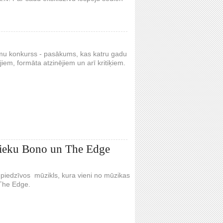
esmu konkurss - pasākums, kas katru gadu
iem, formāta atzinējiem un arī kritiķiem.
bnieku Bono un The Edge
piedzīvos mūzikls, kura vieni no mūzikas
 The Edge.