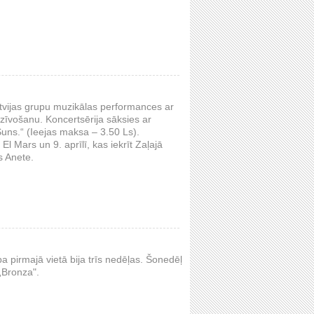
atvijas grupu muzikālas performances ar
dzīvošanu. Koncertsērija sāksies ar
uns.“ (Ieejas maksa – 3.50 Ls).
l Mars un 9. aprīlī, kas iekrīt Zaļajā
s Anete.
 pirmajā vietā bija trīs nedēļas. Šonedēļ
„Bronza".