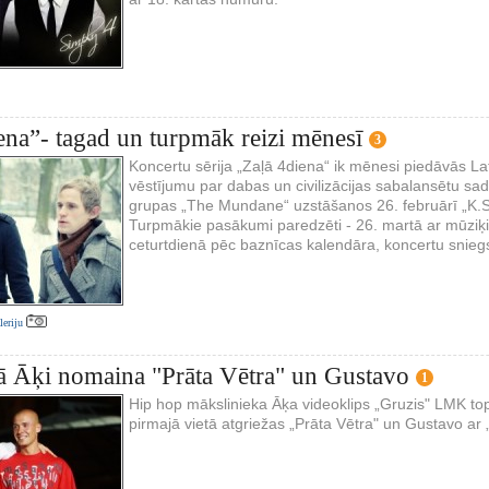
ena”- tagad un turpmāk reizi mēnesī
3
Koncertu sērija „Zaļā 4diena“ ik mēnesi piedāvās L
vēstījumu par dabas un civilizācijas sabalansētu sa
grupas „The Mundane“ uzstāšanos 26. februārī „K.S
Turpmākie pasākumi paredzēti - 26. martā ar mūziķi E
ceturtdienā pēc baznīcas kalendāra, koncertu snieg
aleriju
 Āķi nomaina "Prāta Vētra" un Gustavo
1
Hip hop mākslinieka Āķa videoklips „Gruzis" LMK topa
pirmajā vietā atgriežas „Prāta Vētra" un Gustavo ar 