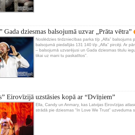
” Gada dziesmas balsojumā uzvar „Prāta vētra”
Noslēdzies tirdzniecības parka t/p „Alfa” balsojum
balsojumā piedalījās 131 140 t/p „Alfa” pircēji. Ar p
– balsojumā uzvarējusi un Gada dziesmas titulu ieg
tikai uz mani tu paskatītos”.
as” Eirovīzijā uzstāsies kopā ar “Dvīņiem”
Ella, Candy un Anmary, kas Latvijas Eirovīzijas atlas
strādā pie dziesmas “In Love We Trust” uzveduma 