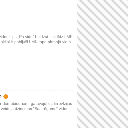
deoklips „Pa vidu” beidzot tiek līdz LMK
oklipi ir pabijuši LMK topa pirmajā vietā.
o
4
 domubiedriem, gatavojoties Eirovīzijas
m veidoja dziesmas "Sastrēgums" video