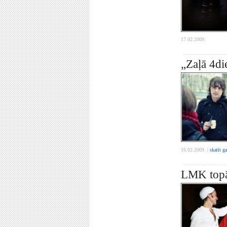
17.02.2009.
„Zaļā 4di
16.02.2009. |
skatīt g
LMK topā