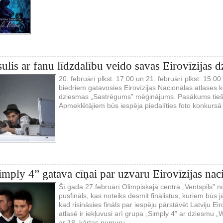
sulis ar fanu līdzdalību veido savas Eirovīzijas 
20. februārī plkst. 17:00 un 21. februārī plkst. 15:
biedriem gatavosies Eirovīzijas Nacionālas atlases
dziesmas „Sastrēgums” mēģinājums. Pasākums tiešrai
Apmeklētājiem būs iespēja piedalīties foto konkursā 
mply 4” gatava cīņai par uzvaru Eirovīzijas naci
Šī gada 27.februārī Olimpiskajā centrā „Ventspils” no
pusfināls, kas noteiks desmit finālistus, kuriem būs
kad risināsies fināls par iespēju pārstāvēt Latviju Ei
atlasē ir iekļuvusi arī grupa „Simply 4” ar dziesmu „
ar 18. kārtas numuru.