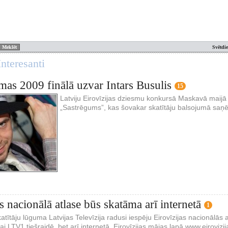
Svētdi
nteresanti
mas 2009 finālā uzvar Intars Busulis
15
Latviju Eirovīzijas dziesmu konkursā Maskavā maijā 
„Sastrēgums”, kas šovakar skatītāju balsojumā saņē
s nacionālā atlase būs skatāma arī internetā
1
tītāju lūguma Latvijas Televīzija radusi iespēju Eirovīzijas nacionālās 
kai LTV1 tiešraidē, bet arī internetā, Eirovīzijas mājas lapā www.eirovizi