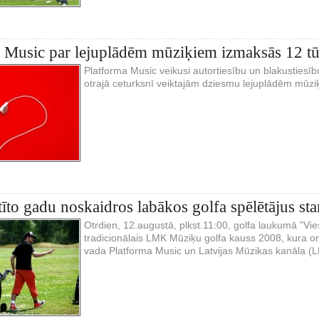
 Music par lejuplādēm mūziķiem izmaksās 12 tū
Platforma Music veikusi autortiesību un blakustiesīb
otrajā ceturksnī veiktajām dziesmu lejuplādēm mūz
to gadu noskaidros labākos golfa spēlētājus st
Otrdien, 12.augustā, plkst.11:00, golfa laukumā "Vies
tradicionālais LMK Mūziķu golfa kauss 2008, kura o
vada Platforma Music un Latvijas Mūzikas kanāla 