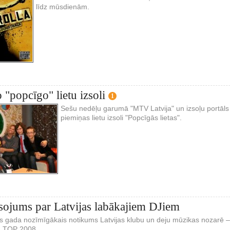
līdz mūsdienām.
"popcīgo" lietu izsoli
1
Sešu nedēļu garumā "MTV Latvija" un izsoļu portāls "
piemiņas lietu izsoli "Popcīgās lietas".
sojums par Latvijas labākajiem DJiem
as gada nozīmīgākais notikums Latvijas klubu un deju mūzikas nozarē –
DJ TOP 2008.