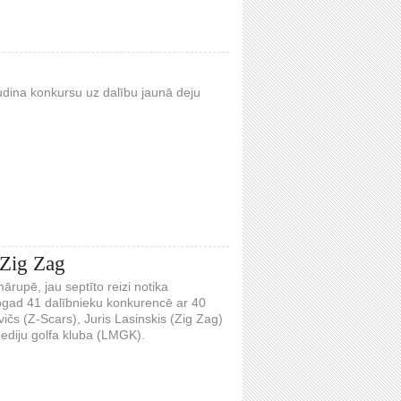
ludina konkursu uz dalību jaunā deju
 Zig Zag
rupē, jau septīto reizi notika
ogad 41 dalībnieku konkurencē ar 40
vičs (Z-Scars), Juris Lasinskis (Zig Zag)
ediju golfa kluba (LMGK).