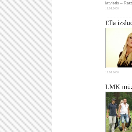
latvietis – Rat
19.08.2008.
Ella izsl
18.08.2008.
LMK mūzi