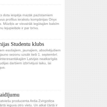
tiks dota iespēja mazāk pazīstamiem
savus profilus ierakstu kompānijas Onyx
s. Mūziķis ar visvairāk iegūtajām balsīm
 lejupielāde ir par brīvu.
ijas Studentu klubs
iem esošajiem, jaunajiem, absolvējušiem
jauno sezonu uzsāk tieši 1. septembrī.
 interesantākajām Latvijas neatkarīgās
ijas darbiem izbrīvējusi laiku, lai
gus.
aidījumu
latviešu producenta Anša Zvirgzdiņa
ā ieguva otro vietu. Un atkal čārtā ir