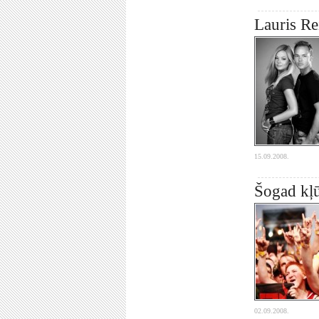
Lauris Re
15.09.2008.
Šogad kļū
02.09.2008.