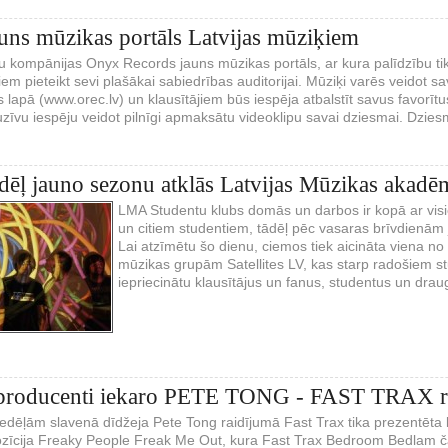
auns mūzikas portāls Latvijas mūziķiem
stu kompānijas Onyx Records jauns mūzikas portāls, ar kura palīdzību 
iem pieteikt sevi plašākai sabiedrības auditorijai. Mūziķi varēs veidot 
lapā (www.orec.lv) un klausītājiem būs iespēja atbalstīt savus favorītu
īvu iespēju veidot pilnīgi apmaksātu videoklipu savai dziesmai. Dziesmu
ļ jauno sezonu atklās Latvijas Mūzikas akadēm
LMA Studentu klubs domās un darbos ir kopā ar vis
un citiem studentiem, tādēļ pēc vasaras brīvdienām 
Lai atzīmētu šo dienu, ciemos tiek aicināta viena no
mūzikas grupām Satellites LV, kas starp radošiem stud
iepriecinātu klausītājus un fanus, studentus un drau
 producenti iekaro PETE TONG - FAST TRAX r
edēļām slavenā dīdžeja Pete Tong raidījumā Fast Trax tika prezentēta 
īcija Freaky People Freak Me Out, kura Fast Trax Bedroom Bedlam čārt