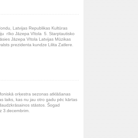
fondu, Latvijas Republikas Kultūras
iju rīko Jāzepa Vītola 5. Starptautisko
nāsies Jāzepa Vītola Latvijas Mūzikas
lsts prezidenta kundze Lilita Zatlere.
mfoniskā orķestra sezonas atklāšanas
s laiks, kas nu jau otro gadu pēc kārtas
 daudzkrāsainos stāstos. Šogad
dz 3.decembrim.