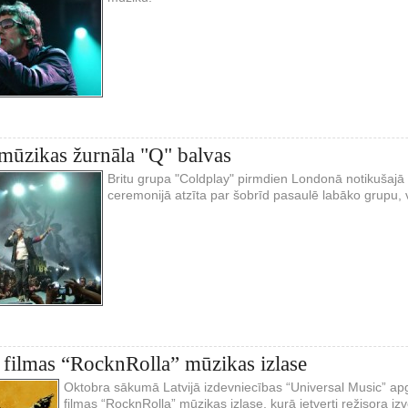
 mūzikas žurnāla "Q" balvas
Britu grupa "Coldplay" pirmdien Londonā notikušaj
ceremonijā atzīta par šobrīd pasaulē labāko grupu,
 filmas “RocknRolla” mūzikas izlase
Oktobra sākumā Latvijā izdevniecības “Universal Music” apg
filmas “RocknRolla” mūzikas izlase, kurā ietverti režisora i