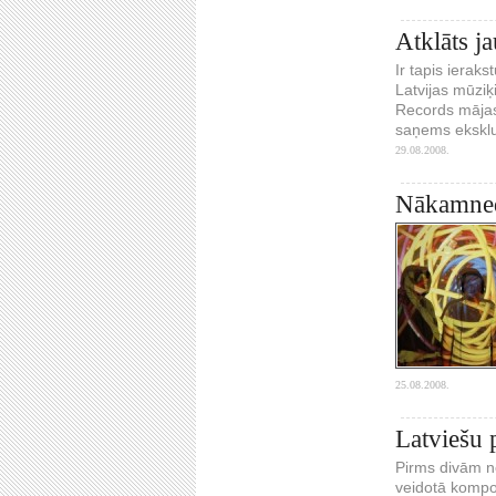
Atklāts j
Ir tapis ierak
Latvijas mūziķ
Records mājas 
saņems ekskluz
29.08.2008.
Nākamnedē
25.08.2008.
Latviešu
Pirms divām n
veidotā kompoz