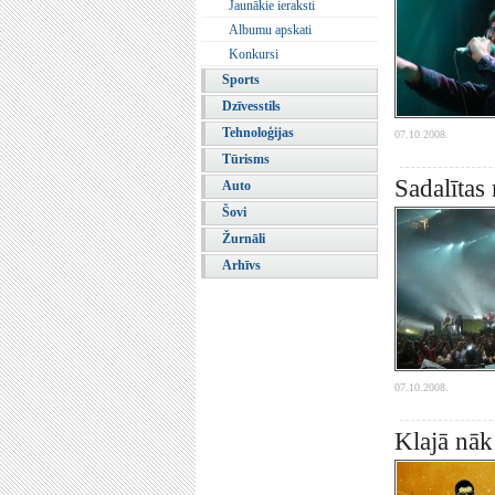
Jaunākie ieraksti
Albumu apskati
Konkursi
Sports
Dzīvesstils
Tehnoloģijas
07.10.2008.
Tūrisms
Sadalītas
Auto
Šovi
Žurnāli
Arhīvs
07.10.2008.
Klajā nāk