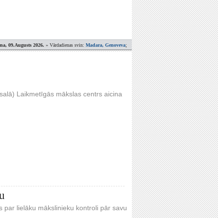
ena, 09.Augusts 2026.
» Vārdadienas svin:
Madara, Genoveva
;
ejsalā) Laikmetīgās mākslas centrs aicina
ku
 par lielāku mākslinieku kontroli pār savu