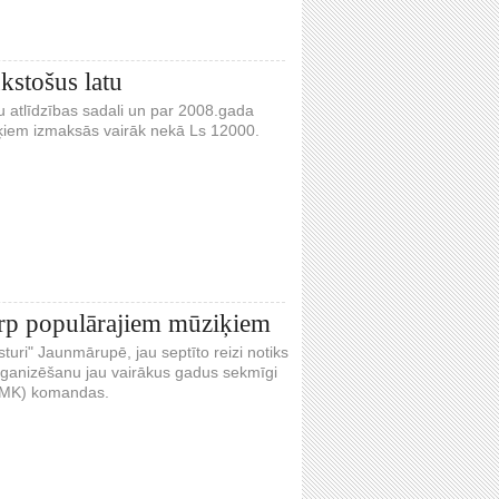
kstošus latu
u atlīdzības sadali un par 2008.gada
iķiem izmaksās vairāk nekā Ls 12000.
arp populārajiem mūziķiem
turi" Jaunmārupē, jau septīto reizi notiks
rganizēšanu jau vairākus gadus sekmīgi
(LMK) komandas.