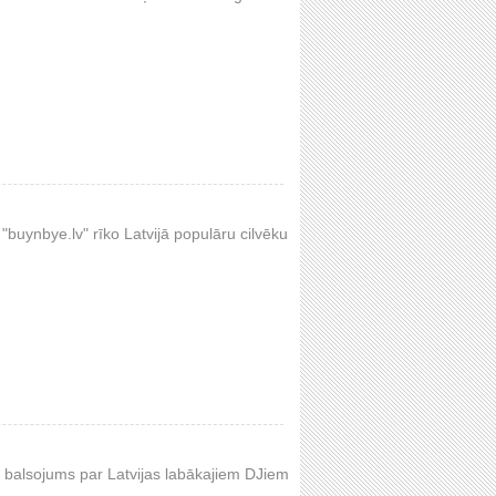
buynbye.lv" rīko Latvijā populāru cilvēku
 balsojums par Latvijas labākajiem DJiem