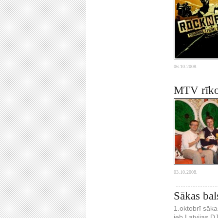
06.10.2008.
MTV rīko 
03.10.2008.
Sākas bal
1.oktobrī sāk
jeb Latvijas 