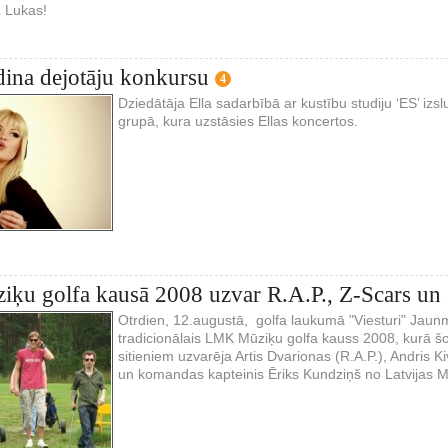
z Lukas!
udina dejotāju konkursu
4
Dziedātāja Ella sadarbībā ar kustību studiju ‘ES’ izs
grupā, kura uzstāsies Ellas koncertos.
ķu golfa kausā 2008 uzvar R.A.P., Z-Scars un
Otrdien, 12.augustā, golfa laukumā "Viesturi" Jaunmā
tradicionālais LMK Mūziķu golfa kauss 2008, kurā š
sitieniem uzvarēja Artis Dvarionas (R.A.P.), Andris Ki
un komandas kapteinis Ēriks Kundziņš no Latvijas M