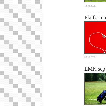
13.08.2008.
Platforma
06.08.2008.
LMK septī