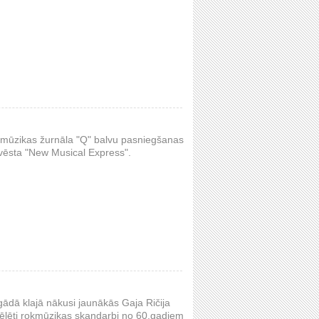
ā mūzikas žurnāla "Q" balvu pasniegšanas
 vēsta "New Musical Express".
ādā klajā nākusi jaunākās Gaja Ričija
zvēlēti rokmūzikas skaņdarbi no 60.gadiem