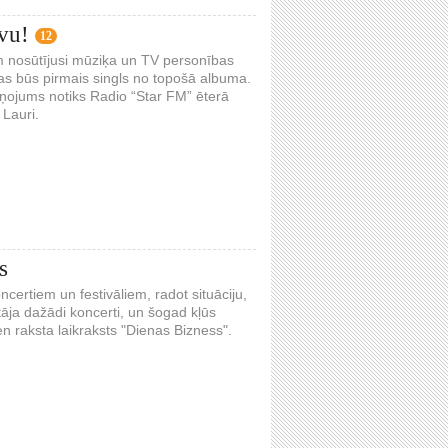
vu!
12
ām nosūtījusi mūziķa un TV personības
as būs pirmais singls no topošā albuma.
aņojums notiks Radio “Star FM” ēterā
 Lauri.
s
ncertiem un festivāliem, radot situāciju,
tāja dažādi koncerti, un šogad kļūs
en raksta laikraksts "Dienas Bizness".