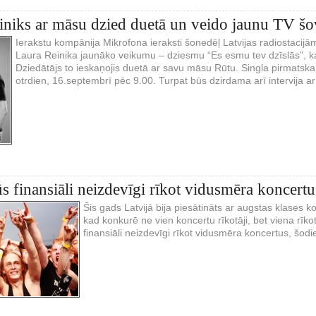
iniks ar māsu dzied duetā un veido jaunu TV šo
Ierakstu kompānija Mikrofona ieraksti šonedēļ Latvijas radiostacij
Laura Reinika jaunāko veikumu – dziesmu “Es esmu tev dzīslās”, k
Dziedātājs to ieskaņojis duetā ar savu māsu Rūtu. Singla pirmatsk
otrdien, 16.septembrī pēc 9.00. Turpat būs dzirdama arī intervija ar
s finansiāli neizdevīgi rīkot vidusmēra koncertu
Šis gads Latvijā bija piesātināts ar augstas klases ko
kad konkurē ne vien koncertu rīkotāji, bet viena rīko
finansiāli neizdevīgi rīkot vidusmēra koncertus, šodi