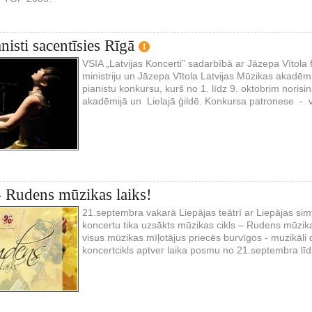
nisti sacentīsies Rīgā
1
VSIA „Latvijas Koncerti” sadarbībā ar Jāzepa Vītola 
ministriju un Jāzepa Vītola Latvijas Mūzikas akadēm
pianistu konkursu, kurš no 1. līdz 9. oktobrim norisi
akadēmijā un Lielajā ģildē. Konkursa patronese - va
- Rudens mūzikas laiks!
21.septembra vakarā Liepājas teātrī ar Liepājas si
koncertu tika uzsākts mūzikas cikls – Rudens mūzika
visus mūzikas mīļotājus priecēs burvīgos - muzikāli
koncertcikls aptver laika posmu no 21.septembra lī