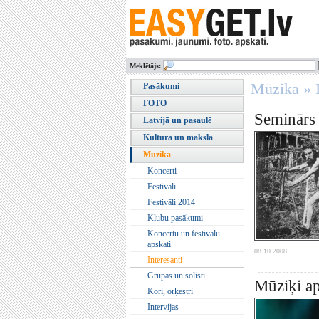
Meklētājs:
Mūzika » I
Pasākumi
FOTO
Seminārs 
Latvijā un pasaulē
Kultūra un māksla
Mūzika
Koncerti
Festivāli
Festivāli 2014
Klubu pasākumi
Koncertu un festivālu
apskati
08.10.2008.
Interesanti
Grupas un solisti
Mūziķi ap
Kori, orķestri
Intervijas